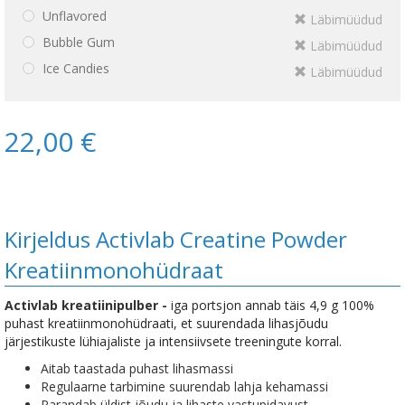
Unflavored
Läbimüüdud
Bubble Gum
Läbimüüdud
Ice Candies
Läbimüüdud
22,00 €
Kirjeldus Activlab Creatine Powder
Kreatiinmonohüdraat
Activlab kreatiinipulber -
iga portsjon annab täis 4,9 g 100%
puhast kreatiinmonohüdraati, et suurendada lihasjõudu
järjestikuste lühiajaliste ja intensiivsete treeningute korral.
Aitab taastada puhast lihasmassi
Regulaarne tarbimine suurendab lahja kehamassi
Parandab üldist jõudu ja lihaste vastupidavust