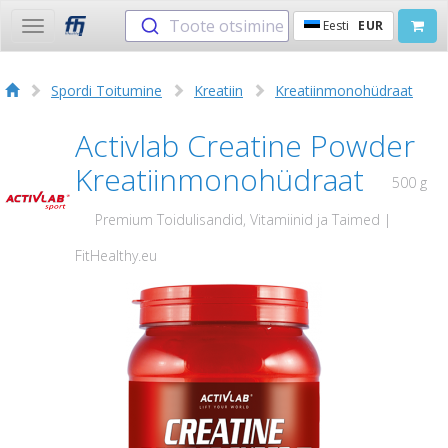
Toote otsimine
Eesti
EUR
Toggle
navigation
Spordi Toitumine
Kreatiin
Kreatiinmonohüdraat
Activlab Creatine Powder
Kreatiinmonohüdraat
500 g
Premium Toidulisandid, Vitamiinid ja Taimed |
FitHealthy.eu