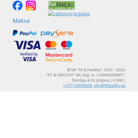
Maksa
© SIA "Fit & Healthy", 2013 - 2026.
"FIT & HEALTHY" SIA, Reģ. nr. LV43603058977,
Dambja 4-20, Jelgava, LV-3001,
(+371) 20000558
,
info@fithealthy.eu