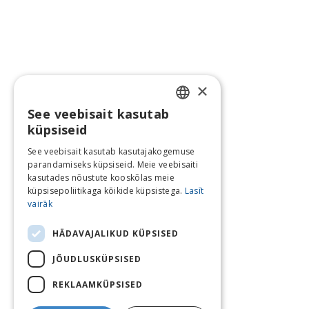
×
See veebisait kasutab
LATVIAN
küpsiseid
ENGLISH
See veebisait kasutab kasutajakogemuse
parandamiseks küpsiseid. Meie veebisaiti
LITHUANIAN
kasutades nõustute kooskõlas meie
ESTONIAN
küpsisepoliitikaga kõikide küpsistega.
Lasīt
vairāk
RUSSIAN
HÄDAVAJALIKUD KÜPSISED
JÕUDLUSKÜPSISED
REKLAAMKÜPSISED