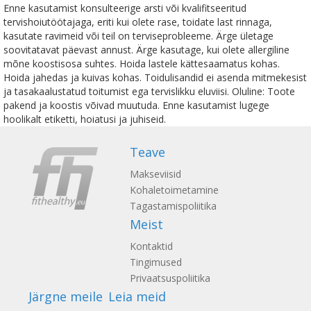
Enne kasutamist konsulteerige arsti või kvalifitseeritud
tervishoiutöötajaga, eriti kui olete rase, toidate last rinnaga,
kasutate ravimeid või teil on terviseprobleeme. Ärge ületage
soovitatavat päevast annust. Ärge kasutage, kui olete allergiline
mõne koostisosa suhtes. Hoida lastele kättesaamatus kohas.
Hoida jahedas ja kuivas kohas. Toidulisandid ei asenda mitmekesist
ja tasakaalustatud toitumist ega tervislikku eluviisi. Oluline: Toote
pakend ja koostis võivad muutuda. Enne kasutamist lugege
hoolikalt etiketti, hoiatusi ja juhiseid.
Teave
Makseviisid
Kohaletoimetamine
Tagastamispoliitika
Meist
Kontaktid
Tingimused
Privaatsuspoliitika
Järgne meile
Leia meid