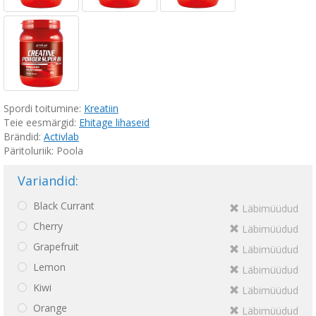
Spordi toitumine:
Kreatiin
Teie eesmärgid:
Ehitage lihaseid
Brändid:
Activlab
Päritoluriik: Poola
Variandid:
Black Currant
Läbimüüdud
Cherry
Läbimüüdud
Grapefruit
Läbimüüdud
Lemon
Läbimüüdud
Kiwi
Läbimüüdud
Orange
Läbimüüdud