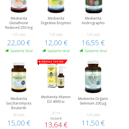
Medverita
Medverita
Medverita
Glutathione
Digestive Enzymes
Andrographis
Reduced 250 mg
120 caps
120 caps
120 caps
22,00 €
12,00 €
16,55 €
Saadame täna!
Saadame täna!
Saadame täna!
% Nädala tooted
Medverita Vitamin
Medverita
Medverita Organic
D3 4000 iu
Saccharomyces
Selenium 200 µg
Boulardii
30 ml
60 caps
120 caps
15,50 €
15,00 €
11,50 €
13,64 €