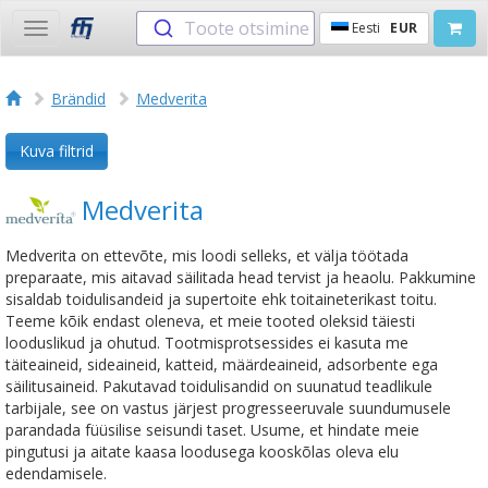
Toote otsimine
Eesti
EUR
Toggle
navigation
Brändid
Medverita
Kuva filtrid
Medverita
Medverita on ettevõte, mis loodi selleks, et välja töötada
preparaate, mis aitavad säilitada head tervist ja heaolu. Pakkumine
sisaldab toidulisandeid ja supertoite ehk toitaineterikast toitu.
Teeme kõik endast oleneva, et meie tooted oleksid täiesti
looduslikud ja ohutud. Tootmisprotsessides ei kasuta me
täiteaineid, sideaineid, katteid, määrdeaineid, adsorbente ega
säilitusaineid. Pakutavad toidulisandid on suunatud teadlikule
tarbijale, see on vastus järjest progresseeruvale suundumusele
parandada füüsilise seisundi taset. Usume, et hindate meie
pingutusi ja aitate kaasa loodusega kooskõlas oleva elu
edendamisele.