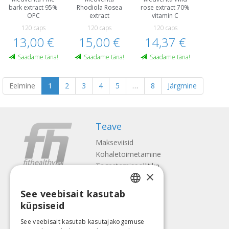
bark extract 95%
Rhodiola Rosea
rose extract 70%
OPC
extract
vitamin C
120 caps
120 caps
120 caps
13,00 €
15,00 €
14,37 €
Saadame täna!
Saadame täna!
Saadame täna!
Eelmine
1
2
3
4
5
…
8
Järgmine
Teave
Makseviisid
Kohaletoimetamine
Tagastamispoliitika
×
Meist
See veebisait kasutab
Kontaktid
LATVIAN
küpsiseid
Tingimused
ENGLISH
Privaatsuspoliitika
See veebisait kasutab kasutajakogemuse