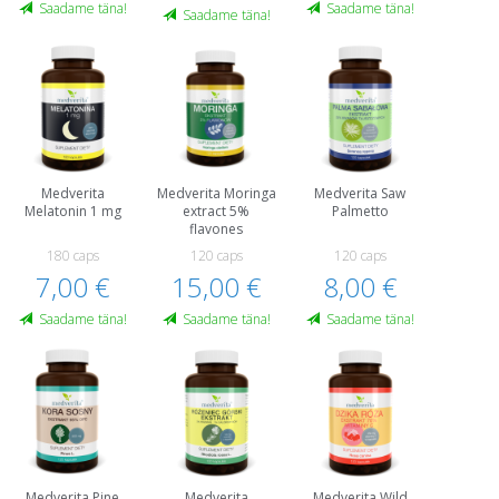
Saadame täna!
Saadame täna!
Saadame täna!
Medverita
Medverita Moringa
Medverita Saw
Melatonin 1 mg
extract 5%
Palmetto
flavones
180 caps
120 caps
120 caps
7,00 €
15,00 €
8,00 €
Saadame täna!
Saadame täna!
Saadame täna!
Medverita Pine
Medverita
Medverita Wild