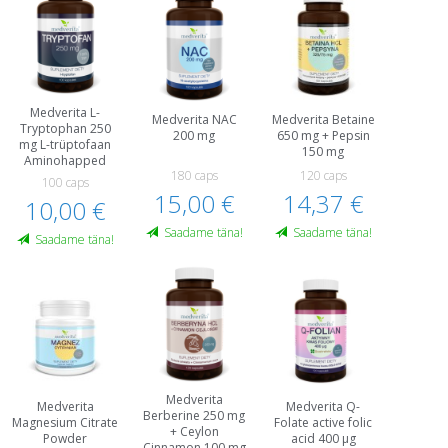
Medverita L-
Medverita NAC
Medverita Betaine
Tryptophan 250
200 mg
650 mg + Pepsin
mg L-trüptofaan
150 mg
Aminohapped
180 caps
120 caps
100 caps
15,00 €
14,37 €
10,00 €
Saadame täna!
Saadame täna!
Saadame täna!
Medverita
Medverita
Medverita Q-
Berberine 250 mg
Magnesium Citrate
Folate active folic
+ Ceylon
Powder
acid 400 µg
Cinnamon 100 mg