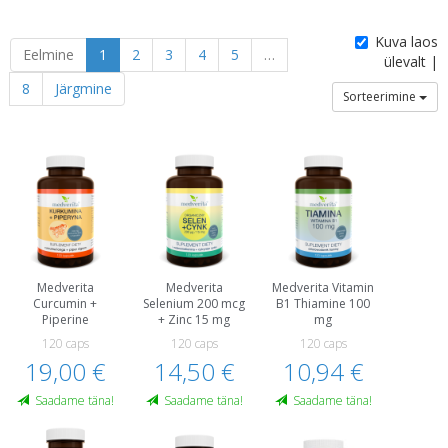
Kuva laos
Eelmine
1
2
3
4
5
…
ülevalt |
8
Järgmine
Sorteerimine
Medverita
Medverita
Medverita Vitamin
Curcumin +
Selenium 200 mcg
B1 Thiamine 100
Piperine
+ Zinc 15 mg
mg
120 caps
120 caps
120 caps
19,00 €
14,50 €
10,94 €
Saadame täna!
Saadame täna!
Saadame täna!