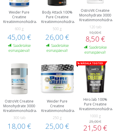
OstroVit Creatine
Weider Pure
Body Attack 100%
Monohydrate 3000
Creatine
Pure Creatine
Kreatiinmonohüdraat
Kreatiinmonohüdraat
Kreatiinmonohüdraat
120 tab
600 g
500 g
10,00 €
45,00 €
26,00 €
8,50 €
Saadetakse
Saadetakse
Saadetakse
esmaspäeval!
esmaspäeval!
esmaspäeval!
% Nädala tooted
Hiro.lab 100%
OstroVit Creatine
Weider Pure
Pure Creatine
Monohydrate 3000
Creatine
Kreatiinmonohüdraat
Kreatiinmonohüdraat
Kreatiinmonohüdraat
1000 g
300 tab
250 g
25,00 €
18,00 €
25,00 €
21,50 €