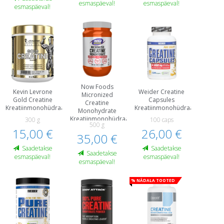
esmaspäeval!
esmaspäeval!
esmaspäeval!
Now Foods
Kevin Levrone
Weider Creatine
Micronized
Gold Creatine
Capsules
Creatine
Kreatiinmonohüdraat
Kreatiinmonohüdraat
Monohydrate
Kreatiinmonohüdraat
300 g
100 caps
500 g
15,00 €
26,00 €
35,00 €
Saadetakse
Saadetakse
Saadetakse
esmaspäeval!
esmaspäeval!
esmaspäeval!
% Nädala tooted