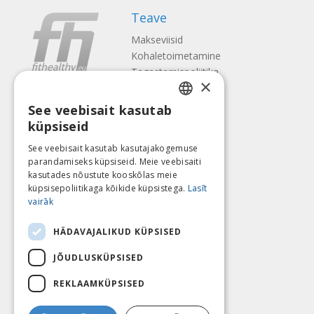
Teave
Makseviisid
Kohaletoimetamine
Tagastamispoliitika
×
Meist
See veebisait kasutab
Kontaktid
LATVIAN
küpsiseid
Tingimused
ENGLISH
Privaatsuspoliitika
See veebisait kasutab kasutajakogemuse
Järgne meile
Leia meid
parandamiseks küpsiseid. Meie veebisaiti
LITHUANIAN
kasutades nõustute kooskõlas meie
ESTONIAN
küpsisepoliitikaga kõikide küpsistega.
Lasīt
vairāk
RUSSIAN
Maksa
HÄDAVAJALIKUD KÜPSISED
JÕUDLUSKÜPSISED
REKLAAMKÜPSISED