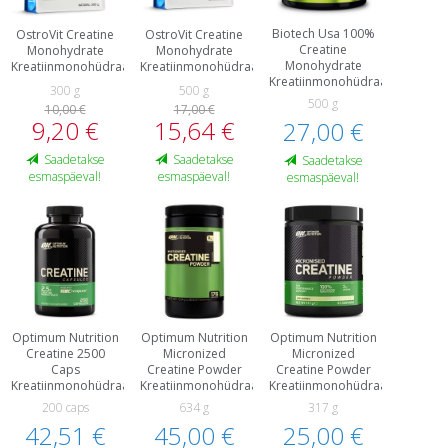
Biotech Usa 100%
OstroVit Creatine
OstroVit Creatine
Creatine
Monohydrate
Monohydrate
Monohydrate
Kreatiinmonohüdraat
Kreatiinmonohüdraat
Kreatiinmonohüdraat
300 g
500 g
500 g
10,00 €
17,00 €
9,20 €
15,64 €
27,00 €
Saadetakse
Saadetakse
Saadetakse
esmaspäeval!
esmaspäeval!
esmaspäeval!
Optimum Nutrition
Optimum Nutrition
Optimum Nutrition
Creatine 2500
Micronized
Micronized
Caps
Creatine Powder
Creatine Powder
Kreatiinmonohüdraat
Kreatiinmonohüdraat
Kreatiinmonohüdraat
200 caps
634 g
317 g
42,51 €
45,00 €
25,00 €