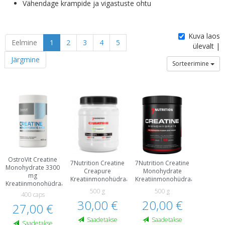
Vähendage krampide ja vigastuste ohtu
Kuva laos
Eelmine
1
2
3
4
5
ülevalt |
Järgmine
Sorteerimine
OstroVit Creatine
7Nutrition Creatine
7Nutrition Creatine
Monohydrate 3300
Creapure
Monohydrate
mg
Kreatiinmonohüdraat
Kreatiinmonohüdraat
Kreatiinmonohüdraat
500 g
500 g
400 caps
30,00 €
20,00 €
27,00 €
Saadetakse
Saadetakse
Saadetakse