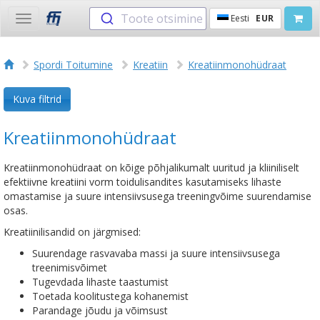
Toote otsimine
Eesti
EUR
Toggle
navigation
Spordi Toitumine
Kreatiin
Kreatiinmonohüdraat
Kuva filtrid
Kreatiinmonohüdraat
Kreatiinmonohüdraat on kõige põhjalikumalt uuritud ja kliiniliselt
efektiivne kreatiini vorm toidulisandites kasutamiseks lihaste
omastamise ja suure intensiivsusega treeningvõime suurendamise
osas.
Kreatiinilisandid on järgmised:
Suurendage rasvavaba massi ja suure intensiivsusega
treenimisvõimet
Tugevdada lihaste taastumist
Toetada koolitustega kohanemist
Parandage jõudu ja võimsust