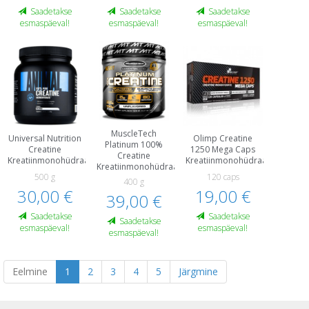
Saadetakse
Saadetakse
Saadetakse
esmaspäeval!
esmaspäeval!
esmaspäeval!
MuscleTech
Universal Nutrition
Olimp Creatine
Platinum 100%
Creatine
1250 Mega Caps
Creatine
Kreatiinmonohüdraat
Kreatiinmonohüdraat
Kreatiinmonohüdraat
500 g
120 caps
400 g
30,00 €
19,00 €
39,00 €
Saadetakse
Saadetakse
Saadetakse
esmaspäeval!
esmaspäeval!
esmaspäeval!
Eelmine
1
2
3
4
5
Järgmine