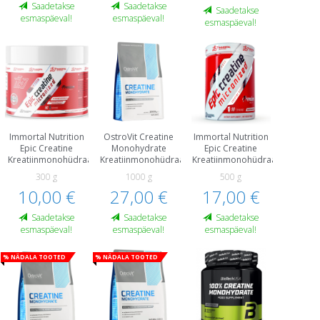
Saadetakse
Saadetakse
Saadetakse
esmaspäeval!
esmaspäeval!
esmaspäeval!
Immortal Nutrition
OstroVit Creatine
Immortal Nutrition
Epic Creatine
Monohydrate
Epic Creatine
Kreatiinmonohüdraat
Kreatiinmonohüdraat
Kreatiinmonohüdraat
300 g
1000 g
500 g
10,00 €
27,00 €
17,00 €
Saadetakse
Saadetakse
Saadetakse
esmaspäeval!
esmaspäeval!
esmaspäeval!
% Nädala tooted
% Nädala tooted