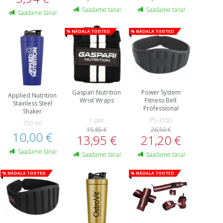
Saadame täna!
Saadame täna!
Saadame täna!
% Nädala tooted
% Nädala tooted
Gaspari Nutrition
Power System
Applied Nutrition
Wrist Wraps
Fitness Belt
Stainless Steel
Professional
Shaker
1 pair
PS-3150
750 ml
15,85 €
26,50 €
10,00 €
13,95 €
21,20 €
Saadame täna!
Saadame täna!
Saadame täna!
% Nädala tooted
% Nädala tooted