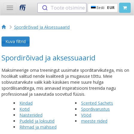
Toote otsimine
Eesti
EUR
Toggle
navigation
Spordirõivad Ja Aksessuaarid
Kuva filtrid
Spordirõivad ja aksessuaarid
Maksimeerige oma treeningut uusimate sporditarvikutega, mis on
hoolikalt valitud nende kvaliteedi ja mugavuse tõttu. Meie
sobivustarvikute valik käib käsikäes meie suure hulga
spordilisanditega, mis annavad inspiratsiooni treenida nagu
professionaal ja saavutada soovitud füüsis.
Kindad
Scented Sachets
Kotid
Spordivarustus
Naisteriided
Vööd
Pudelid ja loksutid
meeste riided
Rihmad ja mähised