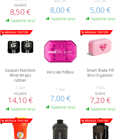
800 ml
700 ml
10,00 €
8,00 €
5,00 €
8,50 €
Saadame täna!
Saadame täna!
Saadame täna!
% Nädala tooted
% Nädala tooted
Gaspari Nutrition
Smart Shake Pill
Hiro.lab PillBox
Wrist Wraps
Box Organizer
rubber
1 pair
1 box
1 box
15,00 €
9,00 €
7,00 €
14,10 €
7,20 €
Saadame täna!
Saadame täna!
Saadame täna!
% Nädala tooted
% Nädala tooted