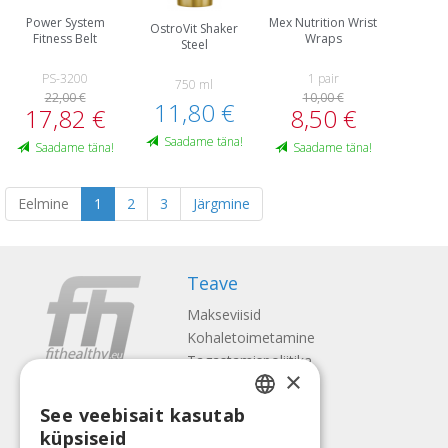
Power System
Mex Nutrition Wrist
OstroVit Shaker
Fitness Belt
Wraps
Steel
PS-3200
1 pair
750 ml
22,00 €
10,00 €
11,80 €
17,82 €
8,50 €
Saadame täna!
Saadame täna!
Saadame täna!
Eelmine
1
2
3
Järgmine
Teave
Makseviisid
Kohaletoimetamine
Tagastamispoliitika
×
Meist
See veebisait kasutab
Kontaktid
LATVIAN
küpsiseid
Tingimused