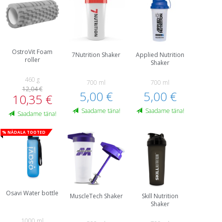
OstroVit Foam
7Nutrition Shaker
Applied Nutrition
roller
Shaker
460 g
700 ml
700 ml
12,04 €
5,00 €
5,00 €
10,35 €
Saadame täna!
Saadame täna!
Saadame täna!
% Nädala tooted
Osavi Water bottle
MuscleTech Shaker
Skill Nutrition
Shaker
1000 ml