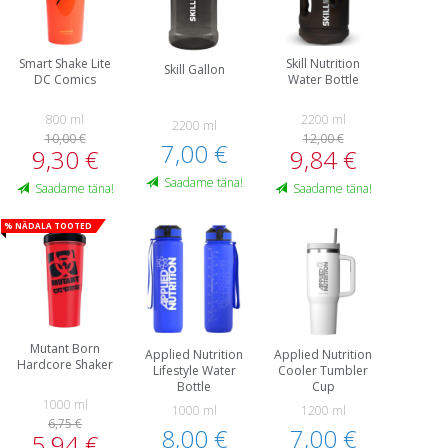
Smart Shake Lite
Skill Nutrition
Skill Gallon
DC Comics
Water Bottle
800 ml
2200 ml
2200 ml
10,00 €
12,00 €
7,00 €
9,30 €
9,84 €
Saadame täna!
Saadame täna!
Saadame täna!
% Nädala tooted
Mutant Born
Applied Nutrition
Applied Nutrition
Hardcore Shaker
Lifestyle Water
Cooler Tumbler
Bottle
Cup
1000 ml
1000 ml
1200 ml
6,75 €
8,00 €
7,00 €
5,94 €