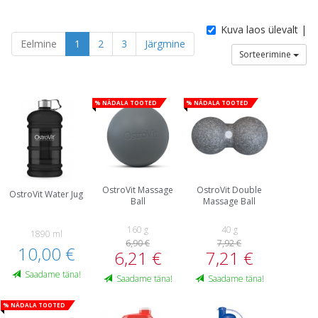
Kuva laos ülevalt |
Eelmine
1
2
3
Järgmine
Sorteerimine
% Nädala tooted
% Nädala tooted
OstroVit Massage
OstroVit Double
OstroVit Water Jug
Ball
Massage Ball
160 g
40 g
1890 ml
6,90 €
7,92 €
10,00 €
6,21 €
7,21 €
Saadame täna!
Saadame täna!
Saadame täna!
% Nädala tooted