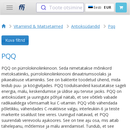
Toote otsimine
Eesti
EUR
Toggle
navigation
Vitamiinid & Maitsetaimed
Antioksüdandid
Pqq
Kuva filtrid
PQQ
PQQ on pürrolokinoliinkinoon. Seda nimetatakse mõnikord
metoksatiiniks, pürrolokinoliinkinooni dinaatriumsoolaks ja
pikaealisuse vitamiiniks. See on bakterite toodetud ühend, mida
leidub puu- ja köögiviljades. PQQ toidulisandeid kasutatakse sageli
energia, mälu, keskendumise ja üldise aju tervise jaoks. PQQ on
antioksüdant ja uuringute põhjal näitab, et see võitleb vabade
radikaalidega võimsamalt kui C-vitamiin. PQQ võib vähendada
põletikku, vähendades C-reaktiivse valgu, interleukiin-6 ja teiste
markerite sisaldust teie veres.‌ Uuringud näitavad, et PQQ
suurendab verevoolu ajukoores. See on teie aju osa, mis aitab
tähelepanu, mõtlemise ja mälu arendamisel. Tundub, et see