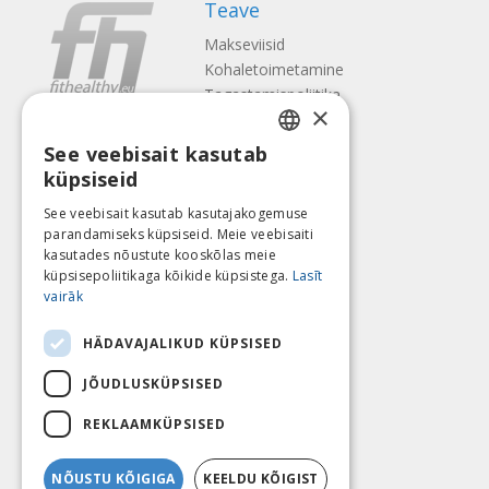
Teave
Makseviisid
Kohaletoimetamine
Tagastamispoliitika
×
Meist
See veebisait kasutab
Kontaktid
LATVIAN
küpsiseid
Tingimused
ENGLISH
Privaatsuspoliitika
See veebisait kasutab kasutajakogemuse
Järgne meile
Leia meid
parandamiseks küpsiseid. Meie veebisaiti
LITHUANIAN
kasutades nõustute kooskõlas meie
ESTONIAN
küpsisepoliitikaga kõikide küpsistega.
Lasīt
vairāk
RUSSIAN
Maksa
HÄDAVAJALIKUD KÜPSISED
JÕUDLUSKÜPSISED
REKLAAMKÜPSISED
NÕUSTU KÕIGIGA
KEELDU KÕIGIST