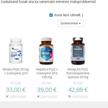
toidulisand hoiab ära ka vanemate inimeste mäluprobleemid.
Kuva laos ülevalt |
Sorteerimine
Aliness PQQ 20 mg
Hepatica PQQ +
Kenay AG PQQ
+ Coenzyme Q10
Coenzyme Q10
Pyrroloquinoline
100 mg
quinone 20 mg
60 vcaps
60 caps
60 caps
33,00 €
39,00 €
42,69 €
Läbimüüdud
Läbimüüdud
Läbimüüdud