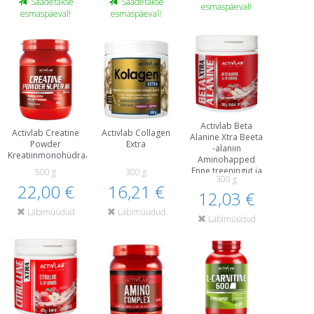
Saadetakse
Saadetakse
esmaspäeval!
esmaspäeval!
esmaspäeval!
Activlab Beta
Activlab Creatine
Activlab Collagen
Alanine Xtra Beeta
Powder
Extra
-alaniin
Kreatiinmonohüdraat
Aminohapped
Enne treeningut ja
500 g
300 g
300 g
energiat
22,00 €
16,21 €
12,03 €
Läbimüüdud
Läbimüüdud
Läbimüüdud