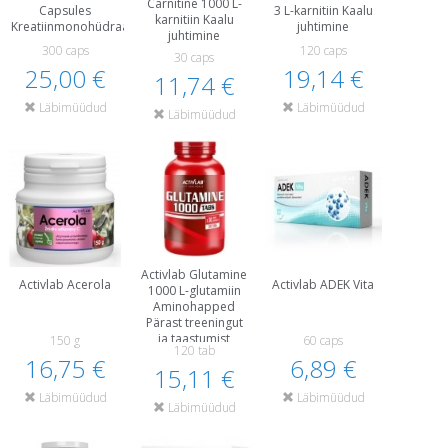
Carnitine 1000 L-
Capsules
3 L-karnitiin Kaalu
karnitiin Kaalu
Kreatiinmonohüdraat
juhtimine
juhtimine
300 caps
120 caps
30 caps
25,00 €
19,14 €
11,74 €
Läbimüüdud
Läbimüüdud
Läbimüüdud
Activlab Glutamine
Activlab Acerola
Activlab ADEK Vita
1000 L-glutamiin
Aminohapped
Pärast treeningut
ja taastumist
150 g
60 caps
120 tab
16,75 €
6,89 €
15,11 €
Läbimüüdud
Läbimüüdud
Läbimüüdud