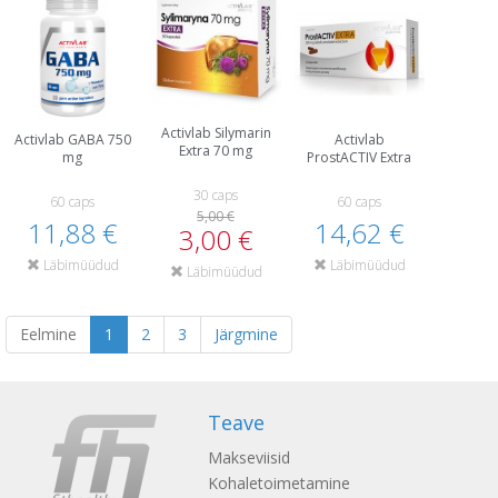
Activlab Silymarin
Activlab GABA 750
Activlab
Extra 70 mg
mg
ProstACTIV Extra
30 caps
60 caps
60 caps
5,00 €
11,88 €
14,62 €
3,00 €
Läbimüüdud
Läbimüüdud
Läbimüüdud
Eelmine
1
2
3
Järgmine
Teave
Makseviisid
Kohaletoimetamine