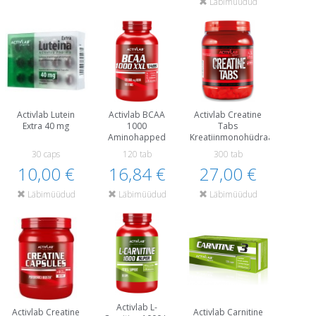
Läbimüüdud
Activlab Lutein
Activlab BCAA
Activlab Creatine
Extra 40 mg
1000
Tabs
Aminohapped
Kreatiinmonohüdraat
30 caps
120 tab
300 tab
10,00 €
16,84 €
27,00 €
Läbimüüdud
Läbimüüdud
Läbimüüdud
Activlab L-
Activlab Creatine
Activlab Carnitine