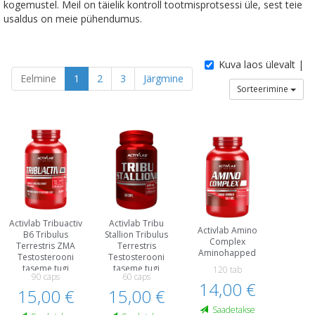
kogemustel. Meil on täielik kontroll tootmisprotsessi üle, sest teie
usaldus on meie pühendumus.
Kuva laos ülevalt |
Eelmine
1
2
3
Järgmine
Sorteerimine
Activlab Tribuactiv
Activlab Tribu
Activlab Amino
B6 Tribulus
Stallion Tribulus
Complex
Terrestris ZMA
Terrestris
Aminohapped
Testosterooni
Testosterooni
taseme tugi
taseme tugi
120 tab
90 caps
60 caps
14,00 €
15,00 €
15,00 €
Saadetakse