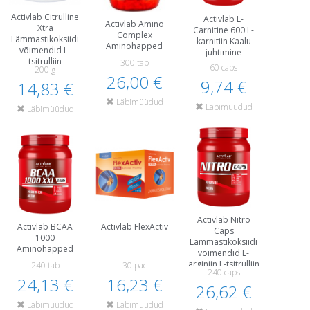
Activlab Citrulline
Activlab L-
Activlab Amino
Xtra
Carnitine 600 L-
Complex
Lämmastikoksiidi
karnitiin Kaalu
Aminohapped
võimendid L-
juhtimine
tsitrulliin
300 tab
60 caps
200 g
Aminohapped
26,00 €
9,74 €
Enne treeningut ja
14,83 €
energiat
Läbimüüdud
Läbimüüdud
Läbimüüdud
Activlab Nitro
Activlab BCAA
Activlab FlexActiv
Caps
1000
Lämmastikoksiidi
Aminohapped
võimendid L-
arginiin L-tsitrulliin
240 tab
30 pac
240 caps
Aminohapped
24,13 €
16,23 €
Enne treeningut ja
26,62 €
energiat
Läbimüüdud
Läbimüüdud