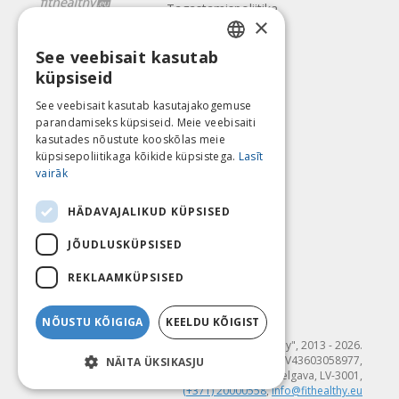
Tagastamispoliitika
×
Meist
See veebisait kasutab
Kontaktid
LATVIAN
küpsiseid
Tingimused
ENGLISH
Privaatsuspoliitika
See veebisait kasutab kasutajakogemuse
Järgne meile
Leia meid
parandamiseks küpsiseid. Meie veebisaiti
LITHUANIAN
kasutades nõustute kooskõlas meie
ESTONIAN
küpsisepoliitikaga kõikide küpsistega.
Lasīt
vairāk
RUSSIAN
Maksa
HÄDAVAJALIKUD KÜPSISED
JÕUDLUSKÜPSISED
REKLAAMKÜPSISED
NÕUSTU KÕIGIGA
KEELDU KÕIGIST
© SIA "Fit & Healthy", 2013 - 2026.
"FIT & HEALTHY" SIA, Reģ. nr. LV43603058977,
NÄITA ÜKSIKASJU
Dambja 4-20, Jelgava, LV-3001,
(+371) 20000558
,
info@fithealthy.eu