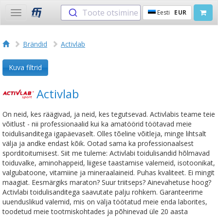
Toote otsimine
Eesti
EUR
Toggle
navigation
Brändid
Activlab
Kuva filtrid
Activlab
On neid, kes räägivad, ja neid, kes tegutsevad. Activlabis teame teie
võitlust - nii professionaalid kui ka amatöörid töötavad meie
toidulisanditega igapäevaselt. Olles tõeline võitleja, minge lihtsalt
välja ja andke endast kõik. Ootad sama ka professionaalsest
sporditoitumisest. Siit me tuleme: Activlabi toidulisandid hõlmavad
toiduvalke, aminohappeid, liigese taastamise valemeid, isotoonikat,
valgubatoone, vitamiine ja mineraalaineid. Puhas kvaliteet. Ei mingit
maagiat. Eesmärgiks maraton? Suur triitseps? Ainevahetuse hoog?
Activlabi toidulisanditega saavutate palju rohkem. Garanteerime
uuenduslikud valemid, mis on välja töötatud meie enda laborites,
toodetud meie tootmiskohtades ja põhinevad üle 20 aasta