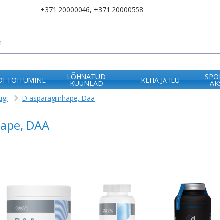
+371 20000046
,
+371 20000558
LÕHNATUD
SPO
I TOITUMINE
KEHA JA ILU
KÜÜNLAD
AK
ugi
D-asparagiinhape, Daa
hape, DAA