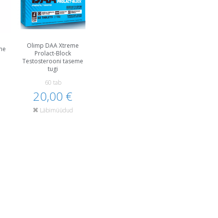
Olimp DAA Xtreme
me
Prolact-Block
Testosterooni taseme
tugi
60 tab
20,00 €
Läbimüüdud