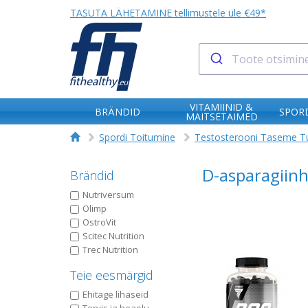
TASUTA LÄHETAMINE tellimustele üle €49*
VITAMIINID &
BRÄNDID
SPORD
MAITSETAIMED
Spordi Toitumine
Testosterooni Taseme T
D-asparagiin
Brändid
Nutriversum
Olimp
OstroVit
Scitec Nutrition
Trec Nutrition
Teie eesmärgid
Ehitage lihaseid