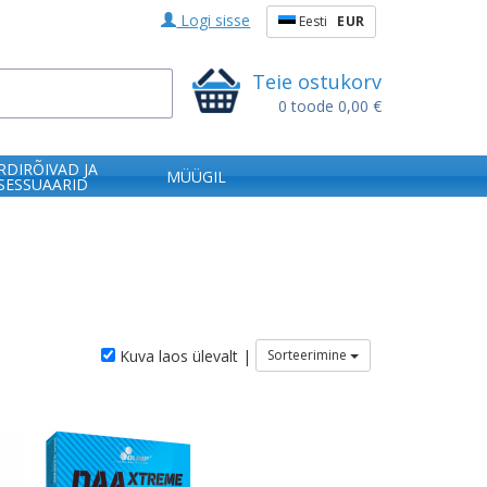
Logi sisse
Eesti
EUR
Teie ostukorv
0
toode
0,00 €
RDIRÕIVAD JA
MÜÜGIL
SESSUAARID
Kuva laos ülevalt |
Sorteerimine