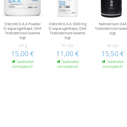
OstroVit D.A.A Powder
OstroVit D.A.A 3000 mg
Nutriversum DAA
D-asparagiinhape, DAA
D-asparagiinhape, DAA
Testosterooni tase
Testosterooni taseme
Testosterooni taseme
tugi
tugi
tugi
200 g
90 caps
60 caps
15,00 €
11,00 €
15,50 €
Saadetakse
Saadetakse
Saadetakse
esmaspäeval!
esmaspäeval!
esmaspäeval!