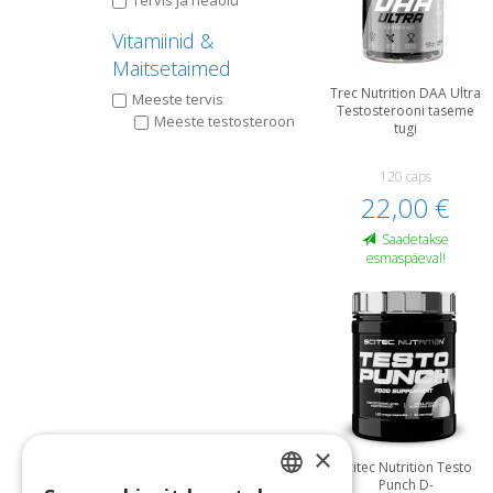
Tervis ja heaolu
Vitamiinid &
Maitsetaimed
Trec Nutrition DAA Ultra
Meeste tervis
Testosterooni taseme
Meeste testosteroon
tugi
120 caps
22,00 €
Saadetakse
esmaspäeval!
×
Scitec Nutrition Testo
Punch D-