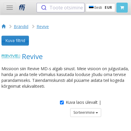
Toote otsimine
Eesti
EUR
Toggle
navigation
Brändid
Revive
Kuva filtrid
Revive
Missioon siin Revive MD-s algab sinust. Meie visioon on julgustada,
harida ja anda teile võimalus kasutada looduse jõudu oma tervise
parandamiseks. Täiendamiskunsti abil püüame aidata teil kogeda
kõrgeimat elukvaliteeti.
Kuva laos ülevalt |
Sorteerimine