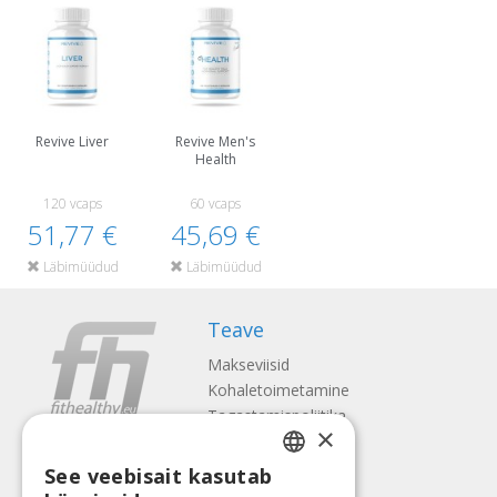
Revive Liver
Revive Men's
Health
120 vcaps
60 vcaps
51,77 €
45,69 €
Läbimüüdud
Läbimüüdud
Teave
Makseviisid
Kohaletoimetamine
Tagastamispoliitika
×
Meist
See veebisait kasutab
Kontaktid
LATVIAN