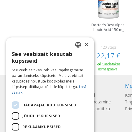
Doctor's Best Alpha-
Lipoic Acid 150 mg
×
120 vcaps
See veebisait kasutab
22,17 €
LATVIAN
küpsiseid
Saadetakse
ENGLISH
esmaspäeval!
See veebisait kasutab kasutajakogemuse
parandamiseks küpsiseid. Meie veebisaiti
LITHUANIAN
kasutades nõustute kooskõlas meie
Teave
Me
ESTONIAN
küpsisepoliitikaga kõikide küpsistega.
Lasīt
vairāk
Makseviisid
Kon
RUSSIAN
Kohaletoimetamine
Tin
HÄDAVAJALIKUD KÜPSISED
Tagastamispoliitika
Pri
JÕUDLUSKÜPSISED
REKLAAMKÜPSISED