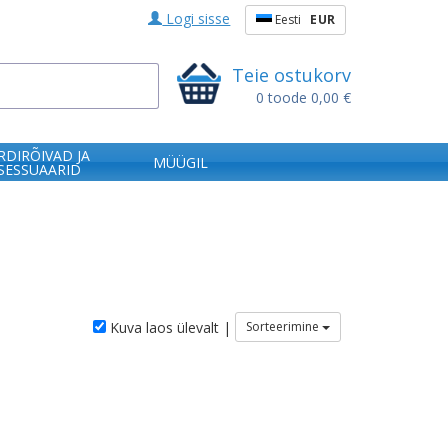
Logi sisse
Eesti
EUR
Teie ostukorv
0
toode
0,00 €
RDIRÕIVAD JA
MÜÜGIL
SESSUAARID
Kuva laos ülevalt |
Sorteerimine