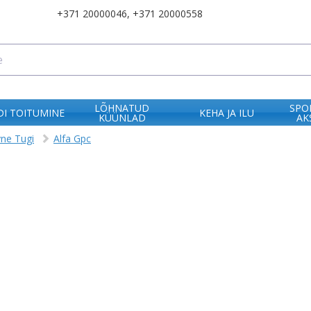
+371 20000046
,
+371 20000558
LÕHNATUD
SPO
I TOITUMINE
KEHA JA ILU
KÜÜNLAD
AK
vne Tugi
Alfa Gpc