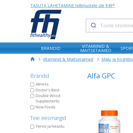
TASUTA LÄHETAMINE tellimustele üle €49*
VITAMIINID &
BRÄNDID
SPORD
MAITSETAIMED
Vitamiinid & Maitsetaimed
Mälu Ja Kognitii
Alfa GPC
Brändid
Aliness
Doctor's Best
Double Wood
Supplements
Now Foods
Teie eesmärgid
Tervis ja heaolu