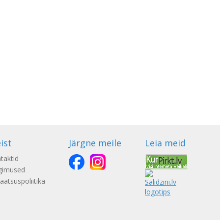
ist
Järgne meile
Leia meid
taktid
gimused
vaatsuspoliitika