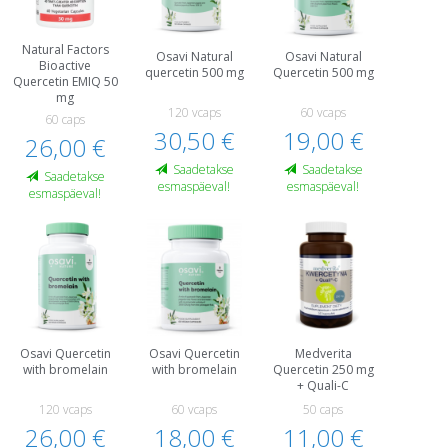
Natural Factors
Osavi Natural
Osavi Natural
Bioactive
quercetin 500 mg
Quercetin 500 mg
Quercetin EMIQ 50
mg
120 vcaps
60 vcaps
60 caps
30,50 €
19,00 €
26,00 €
Saadetakse
Saadetakse
Saadetakse
esmaspäeval!
esmaspäeval!
esmaspäeval!
Osavi Quercetin
Osavi Quercetin
Medverita
with bromelain
with bromelain
Quercetin 250 mg
+ Quali-C
120 vcaps
60 vcaps
50 caps
26,00 €
18,00 €
11,00 €