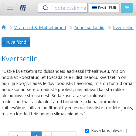
Toote otsimine
Eesti
EUR
Toggle
navigation
Vitamiinid & Maitsetaimed
Antioksüdandid
Kvertsetiin
Kuva filtrid
Kvertsetiin
"Ostke kvertsetiini toidulisandeid aadressil fithealthy.eu, mis on
hoolikalt koostatud, et toetada teie üldist heaolu. Kvertsetiin on
puu- ja köögiviljades leiduv looduslik flavonoid, mis on tuntud oma
antioksüdantsete omaduste poolest, mis aitavad kaitsta rakke
oksüdatiivse stressi eest. Seda kasutatakse laialdaselt
toidulisandina. tasakaalustatud toitumine ja keha loomuliku
kaitsevõime säilitamine fithealthy.eu esmaklassiliste toodete jaoks,
mis on loodud teie heaolu silmas pidades."
Kuva laos ülevalt |