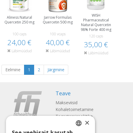
WISH
Aliness Natural
Jarrow Formulas
Pharmaceutical
Quercetin 250 mg
Quercetin 500 mg
Natural Quercetin
98% Forte 400 mg
100 caps
100 vcaps
120 caps
24,00 €
40,00 €
35,00 €
Läbimüüdud
Läbimüüdud
Läbimüüdud
Eelmine
1
2
Järgmine
Teave
Makseviisid
Kohaletoimetamine
Tagastamispoliitika
×
Meist
See veebisait kasutab