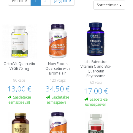
Eelmine
1
2
Järgmine
Sorteerimine
Life Extension
OstroVit Quercetin
Now Foods
Vitamin C and Bio-
VEGE 75 mg
Quercetin with
Quercetin
Bromelain
Phytosome
90 caps
120 vcaps
60 vtab
13,00 €
34,50 €
17,00 €
Saadetakse
Saadetakse
Saadetakse
esmaspäeval!
esmaspäeval!
esmaspäeval!