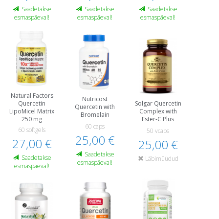
Saadetakse
Saadetakse
Saadetakse
esmaspäeval!
esmaspäeval!
esmaspäeval!
Natural Factors
Nutricost
Solgar Quercetin
Quercetin
Quercetin with
Complex with
LipoMicel Matrix
Bromelain
Ester-C Plus
250 mg
60 caps
60 softgels
50 vcaps
25,00 €
27,00 €
25,00 €
Saadetakse
Saadetakse
Läbimüüdud
esmaspäeval!
esmaspäeval!