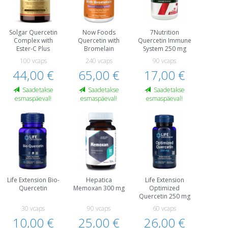
Solgar Quercetin
Now Foods
7Nutrition
Complex with
Quercetin with
Quercetin Immune
Ester-C Plus
Bromelain
System 250 mg
100 vcaps
240 vcaps
90 vcaps
44,00 €
65,00 €
17,00 €
Saadetakse
Saadetakse
Saadetakse
esmaspäeval!
esmaspäeval!
esmaspäeval!
Life Extension Bio-
Hepatica
Life Extension
Quercetin
Memoxan 300 mg
Optimized
Quercetin 250 mg
30 vcaps
90 vcaps
60 vcaps
10,00 €
25,00 €
26,00 €