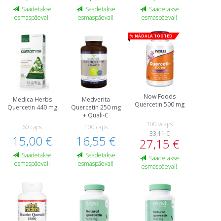
Saadetakse
Saadetakse
Saadetakse
esmaspäeval!
esmaspäeval!
esmaspäeval!
% Nädala tooted
Now Foods
Medica Herbs
Medverita
Quercetin 500 mg
Quercetin 440 mg
Quercetin 250 mg
+ Quali-C
100 vcaps
60 caps
100 caps
33,11 €
15,00 €
16,55 €
27,15 €
Saadetakse
Saadetakse
Saadetakse
esmaspäeval!
esmaspäeval!
esmaspäeval!