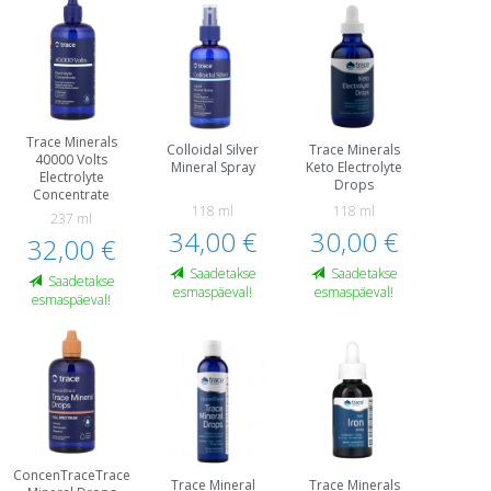
Trace Minerals
Colloidal Silver
Trace Minerals
40000 Volts
Mineral Spray
Keto Electrolyte
Electrolyte
Drops
Concentrate
118 ml
118 ml
237 ml
34,00 €
30,00 €
32,00 €
Saadetakse
Saadetakse
Saadetakse
esmaspäeval!
esmaspäeval!
esmaspäeval!
ConcenTraceTrace
Trace Mineral
Trace Minerals