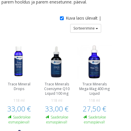
parem hooldus ja parem enesetunne. päeval.
Kuva laos ülevalt |
Sorteerimine
Trace Mineral
Trace Minerals
Trace Minerals
Drops
Coenzyme Q10
Mega-Mag 400 mg
Liquid 100 mg
Liquid
118 ml
118 ml
118 ml
33,00 €
33,00 €
27,50 €
Saadetakse
Saadetakse
Saadetakse
esmaspäeval!
esmaspäeval!
esmaspäeval!