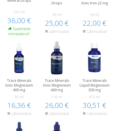
Mineral Drops
Drops
Ionic Iron 22 mg
237 ml
59 ml
56 ml
36,00 €
25,00 €
22,00 €
Saadetakse
Läbimüüdud
Läbimüüdud
esmaspäeval!
Trace Minerals
Trace Minerals
Trace Minerals
Ionic Magnesium
Ionic Magnesium
Liquid Magnesium
400 mg
400 mg
300 mg
59 ml
118 ml
473 ml
16,36 €
26,00 €
30,51 €
Läbimüüdud
Läbimüüdud
Läbimüüdud