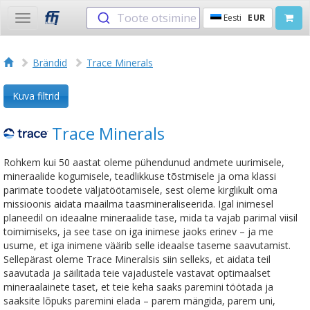
Toote otsimine
Eesti
EUR
Toggle
navigation
Brändid
Trace Minerals
Kuva filtrid
Trace Minerals
Rohkem kui 50 aastat oleme pühendunud andmete uurimisele,
mineraalide kogumisele, teadlikkuse tõstmisele ja oma klassi
parimate toodete väljatöötamisele, sest oleme kirglikult oma
missioonis aidata maailma taasmineraliseerida. Igal inimesel
planeedil on ideaalne mineraalide tase, mida ta vajab parimal viisil
toimimiseks, ja see tase on iga inimese jaoks erinev – ja me
usume, et iga inimene väärib selle ideaalse taseme saavutamist.
Sellepärast oleme Trace Mineralsis siin selleks, et aidata teil
saavutada ja säilitada teie vajadustele vastavat optimaalset
mineraalainete taset, et teie keha saaks paremini töötada ja
saaksite lõpuks paremini elada – parem mängida, parem uni,