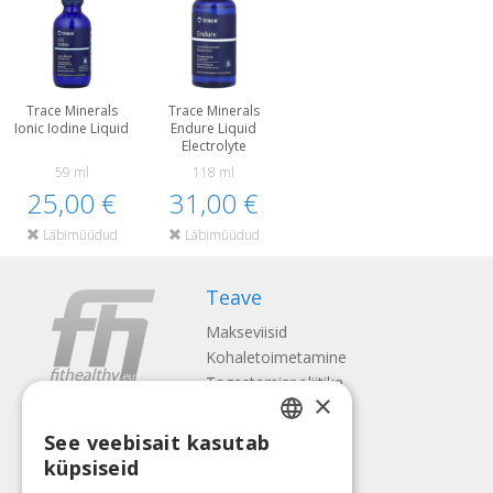
Trace Minerals
Trace Minerals
Ionic Iodine Liquid
Endure Liquid
Electrolyte
59 ml
118 ml
25,00 €
31,00 €
Läbimüüdud
Läbimüüdud
Teave
Makseviisid
Kohaletoimetamine
Tagastamispoliitika
×
Meist
See veebisait kasutab
Kontaktid
LATVIAN
küpsiseid
Tingimused
ENGLISH