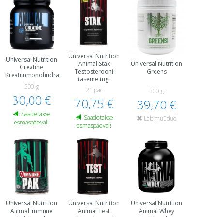
Universal Nutrition
Universal Nutrition
Universal Nutrition
Animal Stak
Creatine
Greens
Testosterooni
Kreatiinmonohüdraat
taseme tugi
500 g
21 pac
300 g
30,00 €
70,75 €
39,70 €
Saadetakse
Saadetakse
Läbimüüdud
esmaspäeval!
esmaspäeval!
Universal Nutrition
Universal Nutrition
Universal Nutrition
Animal Immune
Animal Test
Animal Whey