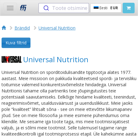
Toote otsimine
Eesti
EUR
Toggle
navigation
Brändid
Universal Nutrition
Kuva filtrid
Universal Nutrition
Universal Nutrition on sporditoidulisandite tipptootja alates 1977.
aastast. Meie missioon on pakkuda kvaliteetseid spordi- ja tervisliku
toitumise valemeid konkurentsivõimeliste hindadega. Universal
Nutritionis tahame olla partneriks teie jõupingutustes teie
potentsiaali saavutamiseks. Eelkõige hindame kvaliteeti, teenindust,
reageerimisvõimet, usaldusväärsust ja uuenduslikkust. Meie jaoks
pole “kvaliteet” lihtsalt sõna - see on meie ettevõtte liikumapanev
jõud. See on meie filosoofia ja meie esimene pühendumus oma
kliendile. Me seisame iga toote taga, mis meie tootmisrajatisest
väljub, ja ei sõlmi meie tootmist. Selle tulemusel tagame range
kvaliteedikontrolli igal tootmisprotsessi etapil. Üle kahekümne aasta