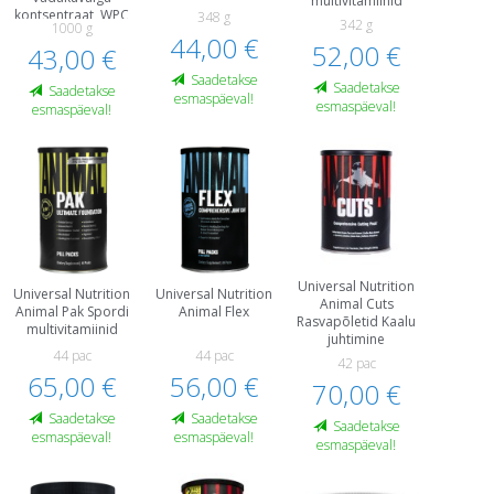
multivitamiinid
kontsentraat, WPC
348 g
342 g
1000 g
44,00 €
52,00 €
43,00 €
Saadetakse
Saadetakse
Saadetakse
esmaspäeval!
esmaspäeval!
esmaspäeval!
Universal Nutrition
Universal Nutrition
Universal Nutrition
Animal Cuts
Animal Pak Spordi
Animal Flex
Rasvapõletid Kaalu
multivitamiinid
juhtimine
44 paс
44 pac
42 pac
65,00 €
56,00 €
70,00 €
Saadetakse
Saadetakse
Saadetakse
esmaspäeval!
esmaspäeval!
esmaspäeval!