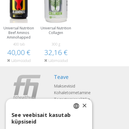
Universal Nutrition
Universal Nutrition
Beef Aminos
Collagen
Aminohapped
400 tab
300 g
40,00 €
32,16 €
Läbimüüdud
Läbimüüdud
Teave
Makseviisid
Kohaletoimetamine
Tagastamispoliitika
×
Meist
See veebisait kasutab
Kontaktid
LATVIAN
küpsiseid
Tingimused
ENGLISH