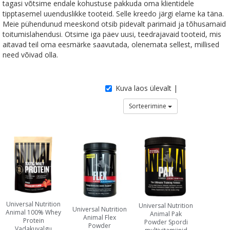
tagasi võtsime endale kohustuse pakkuda oma klientidele
tipptasemel uuenduslikke tooteid. Selle kreedo järgi elame ka täna.
Meie pühendunud meeskond otsib pidevalt parimaid ja tõhusamaid
toitumislahendusi. Otsime iga päev uusi, teedrajavaid tooteid, mis
aitavad teil oma eesmärke saavutada, olenemata sellest, millised
need võivad olla.
Kuva laos ülevalt |
Sorteerimine
Universal Nutrition
Universal Nutrition
Universal Nutrition
Animal 100% Whey
Animal Pak
Animal Flex
Protein
Powder Spordi
Powder
Vadakuvalgu