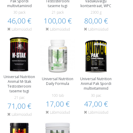
Pak Spordi
Testosterooni
Vadakuvalgu
multivitamiinid
taseme tugi
kontsentraat, WPC
30 pack
21 pack
2300 g
46,00 €
100,00 €
80,00 €
Läbimüüdud
Läbimüüdud
Läbimüüdud
Universal Nutrition
Universal Nutrition
Universal Nutrition
Animal M-Stak
Daily Formula
Animal Pak Spordi
Testosterooni
multivitamiinid
taseme tugi
100 tab
30 pac
21 pac
17,00 €
47,00 €
71,00 €
Läbimüüdud
Läbimüüdud
Läbimüüdud