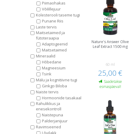
Piimaohakas
Võilillejuur
Kolesterooli taseme tugi
Punane Riis
Laste tervis
Maitsetaimed ja
fütoteraapia
Nature's Answer Olive
Adaptogeenid
Leaf Extract 1500 mg
Maitsetaimed
Mineraalid
Hõbedane
60 ml
Magneesium
25,00 €
Tsink
Mälu ja kognitiivne tugi
Saadetakse
Ginkgo Biloba
esmaspäeval!
Naiste tervis
Hormoonide tasakaal
Rahulikkus ja
enesekontroll
Naistepuna
Palderjanijuur
Ravimseened
Lõvilakk