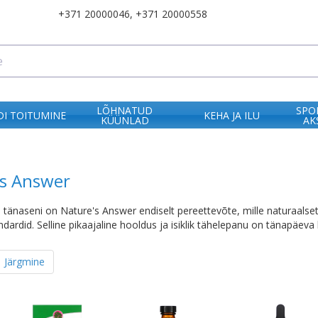
+371 20000046
,
+371 20000558
LÕHNATUD
SPO
I TOITUMINE
KEHA JA ILU
KÜÜNLAD
AK
's Answer
a tänaseni on Nature's Answer endiselt pereettevõte, mille naturaalset
dardid. Selline pikaajaline hooldus ja isiklik tähelepanu on tänapäeva
Järgmine