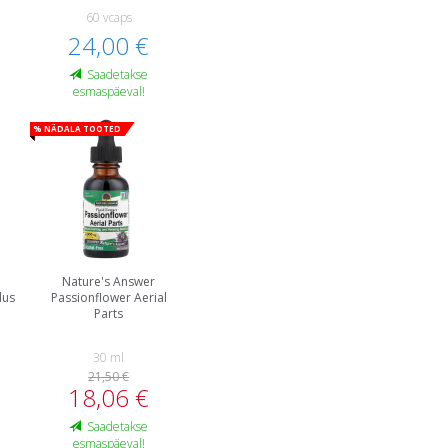
60 vcaps
24,00 €
Saadetakse
esmaspäeval!
% Nädala tooted
Nature's Answer
lus
Passionflower Aerial
Parts
30 ml
21,50 €
18,06 €
Saadetakse
esmaspäeval!