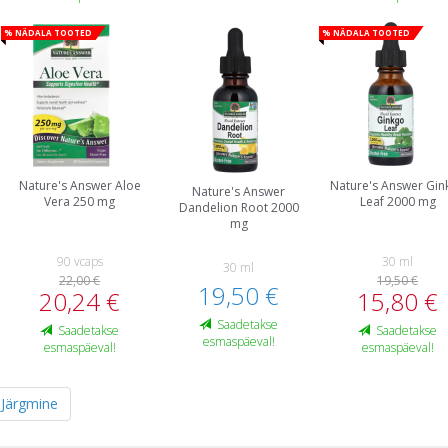
% Nädala tooted
% Nädala tooted
Nature's Answer Aloe
Nature's Answer Gin
Nature's Answer
Vera 250 mg
Leaf 2000 mg
Dandelion Root 2000
mg
90 vcaps
30 ml
30 ml
22,00 €
19,50 €
19,50 €
20,24 €
15,80 €
Saadetakse
Saadetakse
Saadetakse
esmaspäeval!
esmaspäeval!
esmaspäeval!
Järgmine