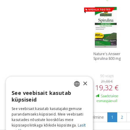
% Nädala tooted
Nature's Answer
Spirulina 800 mg
90 vcaps
×
21,00 €
19,32 €
See veebisait kasutab
LATVIAN
Saadetakse
küpsiseid
esmaspäeval!
ENGLISH
See veebisait kasutab kasutajakogemuse
parandamiseks küpsiseid. Meie veebisaiti
LITHUANIAN
Eelmine
1
2
kasutades nõustute kooskõlas meie
ESTONIAN
küpsisepoliitikaga kõikide küpsistega.
Lasīt