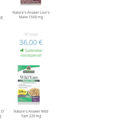
Nature's Answer Lion's
mg
Mane 1500 mg
90 vcaps
36,00 €
Saadetakse
esmaspäeval!
 D'
Nature's Answer Wild
g
Yam 220 mg