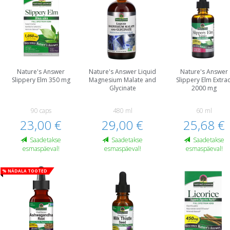
Nature's Answer
Nature's Answer Liquid
Nature's Answer
Slippery Elm 350 mg
Magnesium Malate and
Slippery Elm Extrac
Glycinate
2000 mg
90 caps
480 ml
60 ml
23,00 €
29,00 €
25,68 €
Saadetakse
Saadetakse
Saadetakse
esmaspäeval!
esmaspäeval!
esmaspäeval!
% Nädala tooted