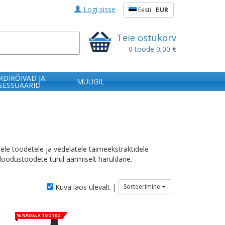
Logi sisse
Eesti
EUR
Teie ostukorv
0
toode
0,00 €
RDIRÕIVAD JA
MÜÜGIL
SESSUAARID
ele toodetele ja vedelatele taimeekstraktidele
 loodustoodete turul äärmiselt haruldane.
Kuva laos ülevalt |
Sorteerimine
% Nädala tooted