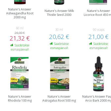
Nature's Answer
Nature's Answer Milk
Nature's Answer
Ashwagandha Root
Thistle Seed 2000
Licorice Root 450 
2000 mg
60 ml
30 ml
90 vcaps
26,00 €
20,62 €
21,00 €
21,32 €
Saadetakse
Saadetakse
Saadetakse
esmaspäeval!
esmaspäeval!
esmaspäeval!
Nature's Answer
Nature's Answer
Nature's Answer Pau
Rhodiola 100 mg
Astragalus Root 500 mg
Arco Bark 2000 m