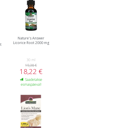
Nature's Answer
Licorice Root 2000 mg
t
30 ml
19,38 €
18,22 €
Saadetakse
esmaspäeval!