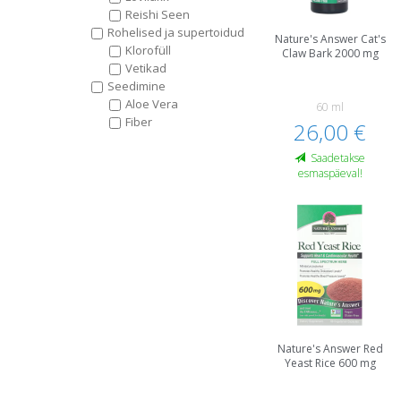
Reishi Seen
Rohelised ja supertoidud
Nature's Answer Cat's
Klorofüll
Claw Bark 2000 mg
Vetikad
Seedimine
Aloe Vera
60 ml
Fiber
26,00 €
Saadetakse
esmaspäeval!
Nature's Answer Red
Yeast Rice 600 mg