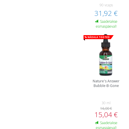
90 vcaps
31,92 €
Saadetakse
esmaspäeval!
% Nädala tooted
Nature's Answer
Bubble-B-Gone
30 ml
16,00 €
15,04 €
Saadetakse
esmaspäeval!