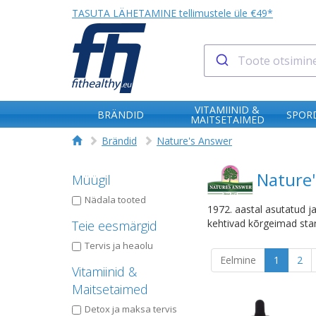
TASUTA LÄHETAMINE tellimustele üle €49*
VITAMIINID &
BRÄNDID
SPORD
MAITSETAIMED
Brändid
Nature's Answer
Nature
Müügil
Nädala tooted
1972. aastal asutatud j
kehtivad kõrgeimad stan
Teie eesmärgid
Tervis ja heaolu
Eelmine
1
2
Vitamiinid &
Maitsetaimed
Detox ja maksa tervis