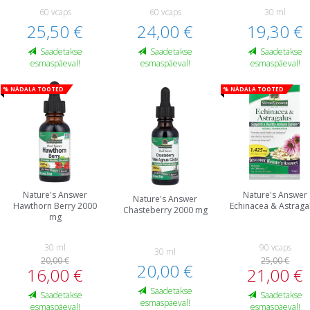
60 vcaps
60 vcaps
30 ml
25,50 €
24,00 €
19,30 €
Saadetakse
Saadetakse
Saadetakse
esmaspäeval!
esmaspäeval!
esmaspäeval!
% Nädala tooted
% Nädala tooted
Nature's Answer
Nature's Answer
Nature's Answer
Hawthorn Berry 2000
Echinacea & Astraga
Chasteberry 2000 mg
mg
30 ml
90 vcaps
30 ml
20,00 €
25,00 €
20,00 €
16,00 €
21,00 €
Saadetakse
Saadetakse
Saadetakse
esmaspäeval!
esmaspäeval!
esmaspäeval!