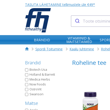
TASUTA LÄHETAMINE tellimustele üle €49*
VITAMIINID &
BRÄNDID
SPORD
MAITSETAIMED
Spordi Toitumine
Kaalu Juhtimine
Rohel
Roheline tee
Brändid
Biotech Usa
Holland & Barrett
Medica Herbs
Now Foods
OstroVit
Swanson
Maitse