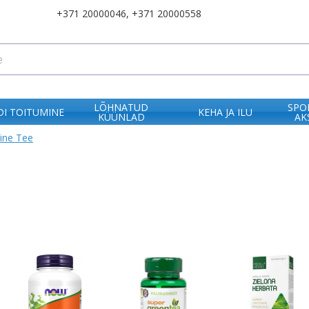
+371 20000046
,
+371 20000558
LÕHNATUD
SPO
I TOITUMINE
KEHA JA ILU
KÜÜNLAD
AK
ine Tee