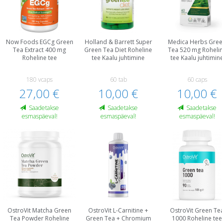
Now Foods EGCg Green
Holland & Barrett Super
Medica Herbs Gre
Tea Extract 400 mg
Green Tea Diet Roheline
Tea 520 mg Roheli
Roheline tee
tee Kaalu juhtimine
tee Kaalu juhtimin
180 vcaps
60 tab
60 caps
27,00 €
10,00 €
10,00 €
Saadetakse
Saadetakse
Saadetakse
esmaspäeval!
esmaspäeval!
esmaspäeval!
OstroVit Matcha Green
OstroVit L-Carnitine +
OstroVit Green Te
Tea Powder Roheline
Green Tea + Chromium
1000 Roheline te