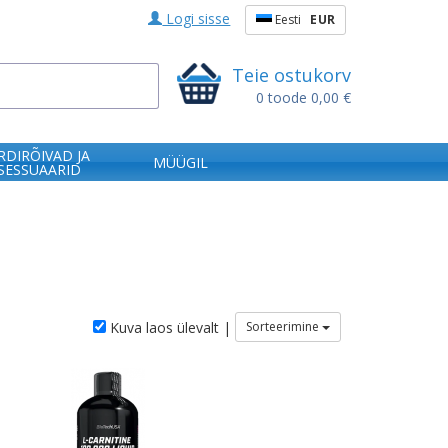
Logi sisse
Eesti
EUR
Teie ostukorv
0
toode
0,00 €
RDIRÕIVAD JA
MÜÜGIL
SESSUAARID
Kuva laos ülevalt |
Sorteerimine