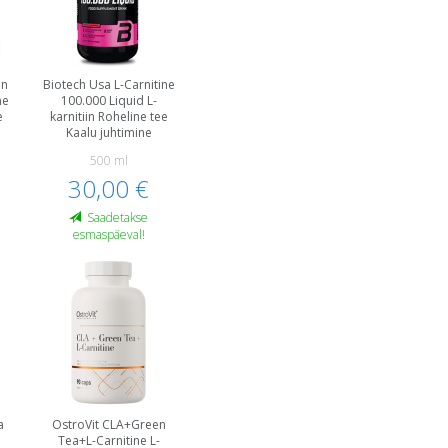
en
Biotech Usa L-Carnitine
ne
100.000 Liquid L-
e
karnitiin Roheline tee
Kaalu juhtimine
500 ml
30,00 €
Saadetakse
esmaspäeval!
a
OstroVit CLA+Green
e
Tea+L-Carnitine L-