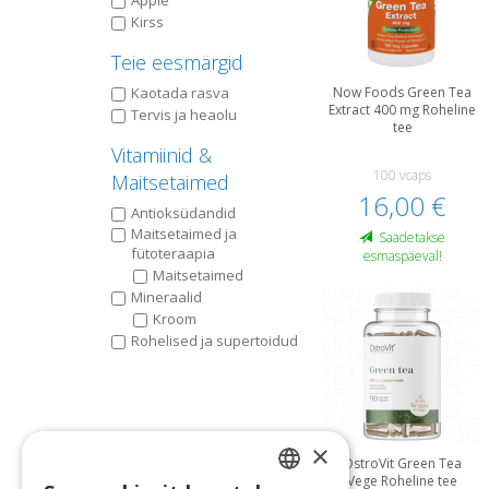
Apple
Kirss
Teie eesmärgid
Kaotada rasva
Now Foods Green Tea
Extract 400 mg Roheline
Tervis ja heaolu
tee
Vitamiinid &
100 vcaps
Maitsetaimed
16,00 €
Antioksüdandid
Maitsetaimed ja
Saadetakse
fütoteraapia
esmaspäeval!
Maitsetaimed
Mineraalid
Kroom
Rohelised ja supertoidud
×
OstroVit Green Tea
Vege Roheline tee