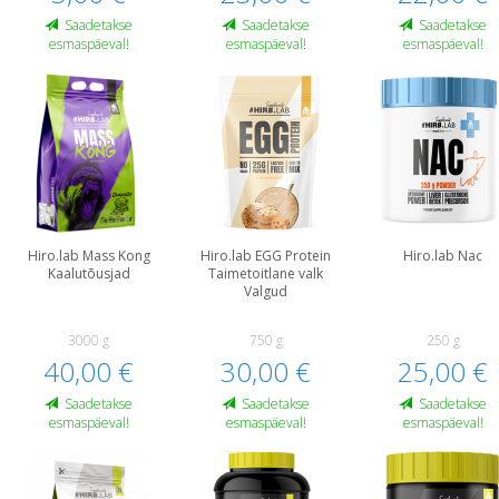
Saadetakse
Saadetakse
Saadetakse
esmaspäeval!
esmaspäeval!
esmaspäeval!
Hiro.lab Mass Kong
Hiro.lab EGG Protein
Hiro.lab Nac
Kaalutõusjad
Taimetoitlane valk
Valgud
3000 g
750 g
250 g
40,00 €
30,00 €
25,00 €
Saadetakse
Saadetakse
Saadetakse
esmaspäeval!
esmaspäeval!
esmaspäeval!