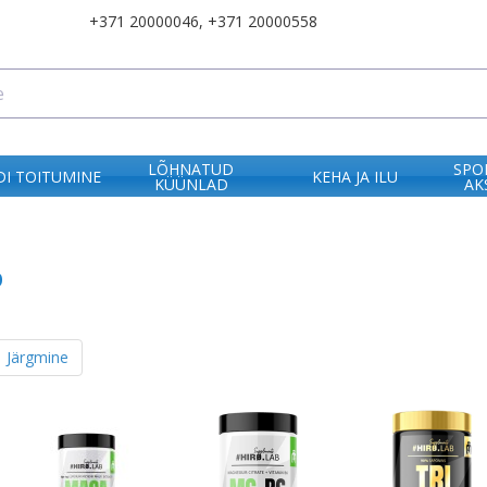
+371 20000046
,
+371 20000558
LÕHNATUD
SPO
I TOITUMINE
KEHA JA ILU
KÜÜNLAD
AK
b
Järgmine