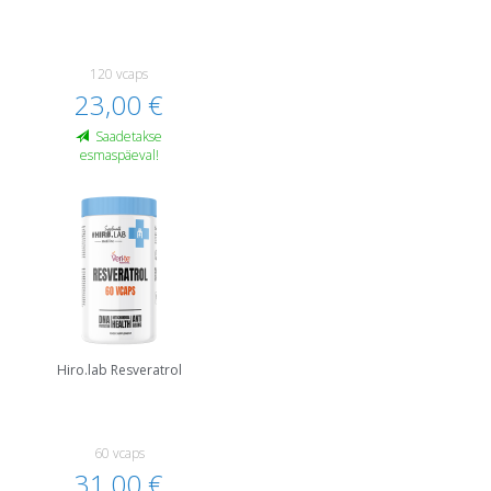
120 vcaps
23,00 €
Saadetakse
esmaspäeval!
Hiro.lab Resveratrol
60 vcaps
31,00 €