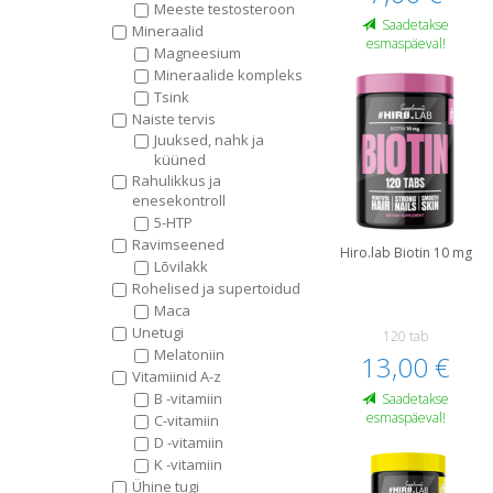
Meeste testosteroon
Saadetakse
Mineraalid
esmaspäeval!
Magneesium
Mineraalide kompleks
Tsink
Naiste tervis
Juuksed, nahk ja
küüned
Rahulikkus ja
enesekontroll
5-HTP
Ravimseened
Hiro.lab Biotin 10 mg
Lõvilakk
Rohelised ja supertoidud
Maca
Unetugi
120 tab
Melatoniin
13,00 €
Vitamiinid A-z
B -vitamiin
Saadetakse
esmaspäeval!
C-vitamiin
D -vitamiin
K -vitamiin
Ühine tugi