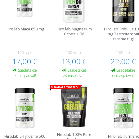
Hiro.lab Maca 650 mg
Hiro.lab Magnesium
Hiro.lab Tribulus 1
Citrate + B6
mg Testosteroon
taseme tugi
120 caps
100 vcaps
100 tab
17,00 €
13,00 €
22,00 €
Saadetakse
Saadetakse
Saadetakse
esmaspäeval!
esmaspäeval!
esmaspäeval!
% Nädala tooted
Hiro.lab 100% Pure
Hiro.lab L-Tyrosine 500
Hiro.lab Turmeric