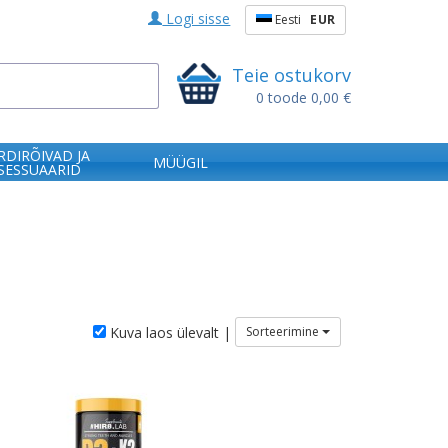
Logi sisse
Eesti
EUR
Teie ostukorv
0
toode
0,00 €
RDIRÕIVAD JA
MÜÜGIL
SESSUAARID
Kuva laos ülevalt |
Sorteerimine