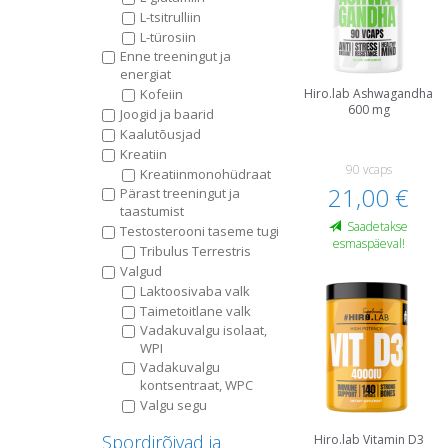
L-tsitrulliin
L-türosiin
Enne treeningut ja
energiat
Kofeiin
Hiro.lab Ashwagandha
600 mg
Joogid ja baarid
Kaalutõusjad
Kreatiin
90 vcaps
Kreatiinmonohüdraat
21,00 €
Pärast treeningut ja
taastumist
Saadetakse
Testosterooni taseme tugi
esmaspäeval!
Tribulus Terrestris
Valgud
Laktoosivaba valk
Taimetoitlane valk
Vadakuvalgu isolaat,
WPI
Vadakuvalgu
kontsentraat, WPC
Valgu segu
Spordirõivad ja
Hiro.lab Vitamin D3