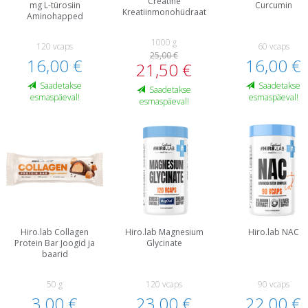
Creatine
mg L-türosiin
Curcumin
Kreatiinmonohüdraat
Aminohapped
1000 g
120 vcaps
60 vcaps
25,00 €
16,00 €
16,00 €
21,50 €
Saadetakse
Saadetakse
Saadetakse
esmaspäeval!
esmaspäeval!
esmaspäeval!
Hiro.lab Collagen
Hiro.lab Magnesium
Hiro.lab NAC
Protein Bar Joogid ja
Glycinate
baarid
50 g
120 vcaps
90 vcaps
3,00 €
23,00 €
22,00 €