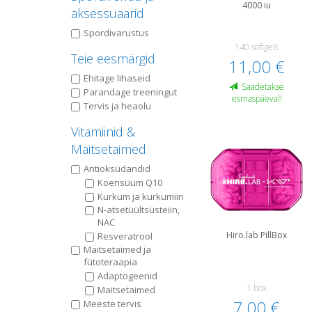
4000 iu
aksessuaarid
Spordivarustus
140 softgels
Teie eesmärgid
11,00 €
Ehitage lihaseid
Saadetakse
Parandage treeningut
esmaspäeval!
Tervis ja heaolu
Vitamiinid &
Maitsetaimed
Antioksüdandid
Koensüüm Q10
Kurkum ja kurkumiin
N-atsetüültsüsteiin,
NAC
Hiro.lab PillBox
Resveratrool
Maitsetaimed ja
fütoteraapia
Adaptogeenid
1 box
Maitsetaimed
7,00 €
Meeste tervis