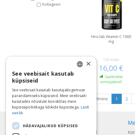
Kollageen
Hiro.lab Vitamin C 1000
mg
120 vcaps
×
16,00 €
See veebisait kasutab
LATVIAN
Saadetakse
küpsiseid
esmaspäeval!
ENGLISH
See veebisait kasutab kasutajakogemuse
parandamiseks küpsiseid. Meie veebisaiti
LITHUANIAN
Eelmine
1
2
kasutades nõustute kooskõlas meie
ESTONIAN
küpsisepoliitikaga kõikide küpsistega.
Lasīt
vairāk
RUSSIAN
Teave
Me
HÄDAVAJALIKUD KÜPSISED
Makseviisid
Kon