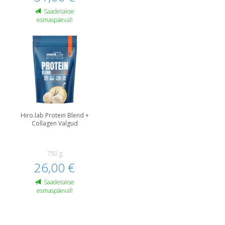
Saadetakse
esmaspäeval!
Hiro.lab Protein Blend +
Collagen Valgud
750 g
26,00 €
Saadetakse
esmaspäeval!