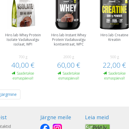
Hiro.lab Whey Protein
Hiro.lab Instant Whey
Hiro.lab Creatine
Isolate Vadakuvalgu
Protein Vadakuvalgu
Kreatiin
isolaat, WPI
kontsentraat, WPC
700 g
2000 g
500 g
40,00 €
60,00 €
22,00 €
Saadetakse
Saadetakse
Saadetakse
esmaspäeval!
esmaspäeval!
esmaspäeval!
Järgmine
ist
Järgne meile
Leia meid
taktid