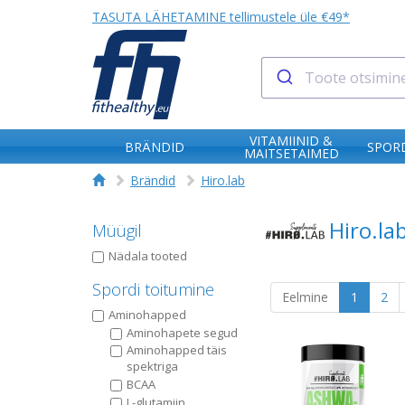
TASUTA LÄHETAMINE tellimustele üle €49*
VITAMIINID &
BRÄNDID
SPORD
MAITSETAIMED
Brändid
Hiro.lab
Hiro.la
Müügil
Nädala tooted
Spordi toitumine
Eelmine
1
2
Aminohapped
Aminohapete segud
Aminohapped täis
spektriga
BCAA
L-glutamiin