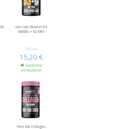
000
Hiro.lab Vitamin D3
i
4000IU + K2 MK7
160 tab
15,20 €
Saadetakse
esmaspäeval!
Hiro.lab Collagen