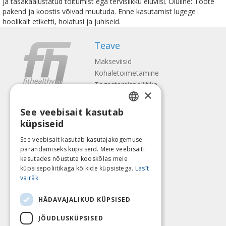
ja tasakaalustatud toitumist ega tervislikku eluviisi. Oluline: Toote
pakend ja koostis võivad muutuda. Enne kasutamist lugege
hoolikalt etiketti, hoiatusi ja juhiseid.
Teave
Makseviisid
Kohaletoimetamine
Tagastamispoliitika
×
Meist
See veebisait kasutab
Kontaktid
LATVIAN
küpsiseid
Tingimused
ENGLISH
Privaatsuspoliitika
See veebisait kasutab kasutajakogemuse
Järgne meile
Leia meid
parandamiseks küpsiseid. Meie veebisaiti
LITHUANIAN
kasutades nõustute kooskõlas meie
ESTONIAN
küpsisepoliitikaga kõikide küpsistega.
Lasīt
vairāk
RUSSIAN
Maksa
HÄDAVAJALIKUD KÜPSISED
JÕUDLUSKÜPSISED