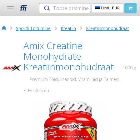
Toote otsimine
Eesti
EUR
Toggle
navigation
Spordi Toitumine
Kreatiin
Kreatiinmonohüdraat
Amix Creatine
Monohydrate
Kreatiinmonohüdraat
1000 g
Premium Toidulisandid, Vitamiinid ja Taimed |
FitHealthy.eu