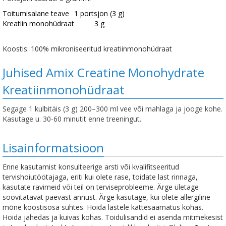
Toitumisalane teave
1 portsjon (3 g)
Kreatiin monohüdraat
3 g
Koostis: 100% mikroniseeritud kreatiinmonohüdraat
Juhised Amix Creatine Monohydrate
Kreatiinmonohüdraat
Segage 1 kulbitäis (3 g) 200–300 ml vee või mahlaga ja jooge kohe.
Kasutage u. 30-60 minutit enne treeningut.
Lisainformatsioon
Enne kasutamist konsulteerige arsti või kvalifitseeritud
tervishoiutöötajaga, eriti kui olete rase, toidate last rinnaga,
kasutate ravimeid või teil on terviseprobleeme. Ärge ületage
soovitatavat päevast annust. Ärge kasutage, kui olete allergiline
mõne koostisosa suhtes. Hoida lastele kättesaamatus kohas.
Hoida jahedas ja kuivas kohas. Toidulisandid ei asenda mitmekesist