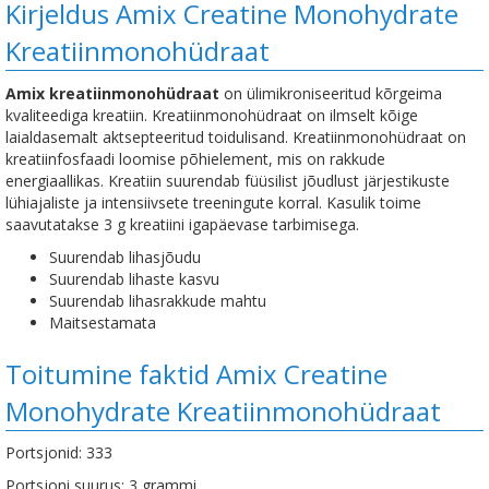
Kirjeldus Amix Creatine Monohydrate
Kreatiinmonohüdraat
Amix kreatiinmonohüdraat
on ülimikroniseeritud kõrgeima
kvaliteediga kreatiin. Kreatiinmonohüdraat on ilmselt kõige
laialdasemalt aktsepteeritud toidulisand. Kreatiinmonohüdraat on
kreatiinfosfaadi loomise põhielement, mis on rakkude
energiaallikas. Kreatiin suurendab füüsilist jõudlust järjestikuste
lühiajaliste ja intensiivsete treeningute korral. Kasulik toime
saavutatakse 3 g kreatiini igapäevase tarbimisega.
Suurendab lihasjõudu
Suurendab lihaste kasvu
Suurendab lihasrakkude mahtu
Maitsestamata
Toitumine faktid Amix Creatine
Monohydrate Kreatiinmonohüdraat
Portsjonid: 333
Portsjoni suurus: 3 grammi