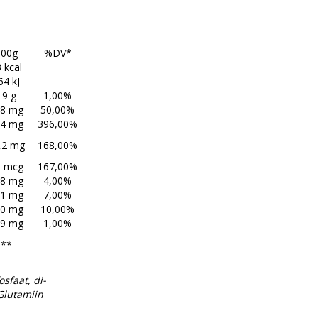
100g
%DV*
 kcal
64 kJ
19 g
1,00%
88 mg
50,00%
94 mg
396,00%
,2 mg
168,00%
3 mcg
167,00%
38 mg
4,00%
31 mg
7,00%
50 mg
10,00%
19 mg
1,00%
**
sfaat, di-
Glutamiin