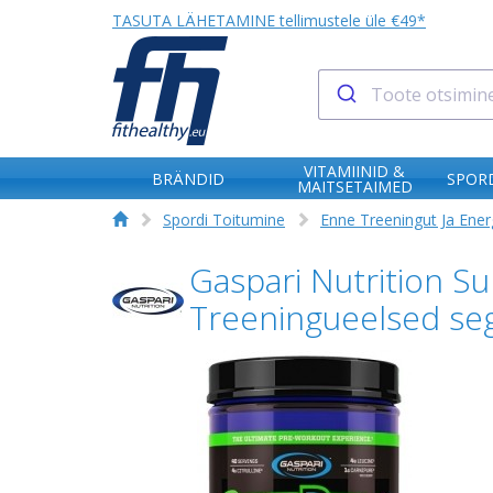
TASUTA LÄHETAMINE tellimustele üle €49*
VITAMIINID &
BRÄNDID
SPORD
MAITSETAIMED
Spordi Toitumine
Enne Treeningut Ja Ener
Gaspari Nutrition 
Treeningueelsed s