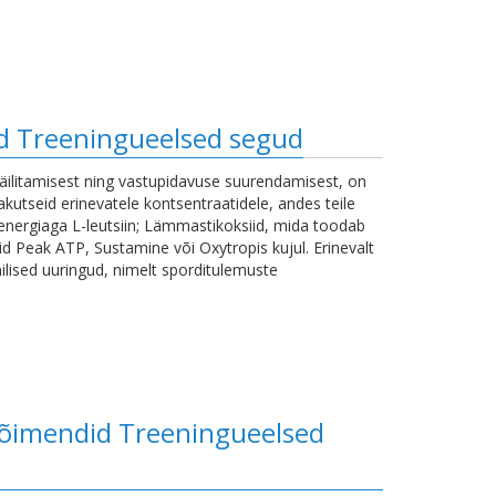
id Treeningueelsed segud
 säilitamisest ning vastupidavuse suurendamisest, on
utseid erinevatele kontsentraatidele, andes teile
 energiaga L-leutsiin; Lämmastikoksiid, mida toodab
id Peak ATP, Sustamine või Oxytropis kujul. Erinevalt
ilised uuringud, nimelt sporditulemuste
võimendid Treeningueelsed