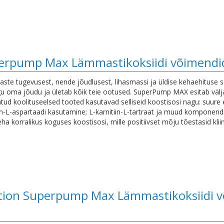
uperpump Max Lämmastikoksiidi võimend
ihaste tugevusest, nende jõudlusest, lihasmassi ja üldise kehaehituse
 oma jõudu ja ületab kõik teie ootused. SuperPump MAX esitab väljak
ntud koolituseelsed tooted kasutavad selliseid koostisosi nagu: suure
tiin-L-aspartaadi kasutamine; L-karnitiin-L-tartraat ja muud komponend
korralikus koguses koostisosi, mille positiivset mõju tõestasid kliin
rition Superpump Max Lämmastikoksiidi 