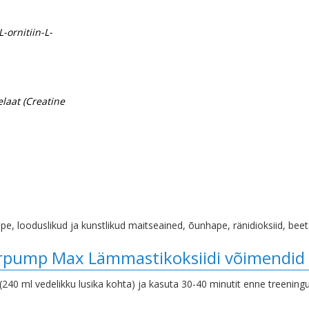
L-ornitiin-L-
laat (Creatine
pe, looduslikud ja kunstlikud maitseained, õunhape, ränidioksiid, bee
perpump Max Lämmastikoksiidi võimendid
240 ml vedelikku lusika kohta) ja kasuta 30-40 minutit enne treeningu