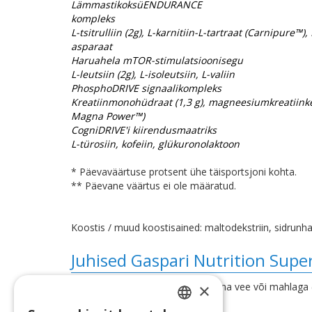
LämmastikoksüENDURANCE
kompleks
L-tsitrulliin (2g), L-karnitiin-L-tartraat (Carnipure™), 
asparaat
Haruahela mTOR-stimulatsioonisegu
L-leutsiin (2g), L-isoleutsiin, L-valiin
PhosphoDRIVE signaalikompleks
Kreatiinmonohüdraat (1,3 g), magneesiumkreatiinke
Magna Power™)
CogniDRIVE'i kiirendusmaatriks
L-türosiin, kofeiin, glükuronolaktoon
* Päevaväärtuse protsent ühe täisportsjoni kohta.
** Päevane väärtus ei ole määratud.
Koostis / muud koostisained: maltodekstriin, sidrunha
Juhised Gaspari Nutrition Su
×
Sega 1-3 kulbitäit 240-720 ml külma vee või mahlaga (