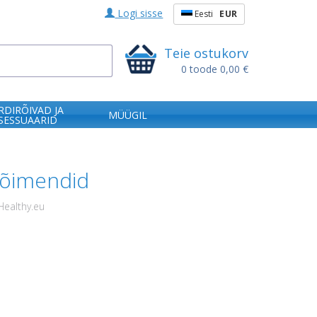
Logi sisse
Eesti
EUR
Teie ostukorv
0
toode
0,00 €
RDIRÕIVAD JA
MÜÜGIL
SESSUAARID
võimendid
Healthy.eu