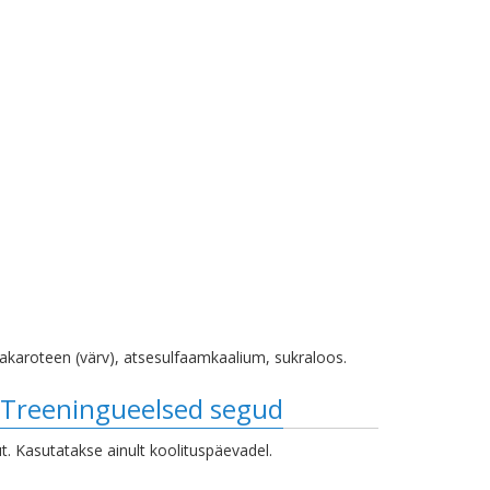
takaroteen (värv), atsesulfaamkaalium, sukraloos.
 Treeningueelsed segud
t. Kasutatakse ainult koolituspäevadel.