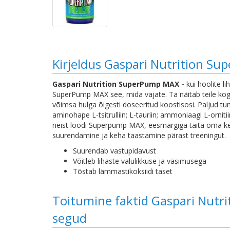
Kirjeldus Gaspari Nutrition S
Gaspari Nutrition SuperPump MAX -
kui hoolite l
SuperPump MAX see, mida vajate. Ta näitab teile kogu
võimsa hulga õigesti doseeritud koostisosi. Paljud tu
aminohape L-tsitrulliin; L-tauriin; ammoniaagi L-orni
neist loodi Superpump MAX, eesmärgiga täita oma keha 
suurendamine ja keha taastamine pärast treeningut.
Suurendab vastupidavust
Võitleb lihaste valulikkuse ja väsimusega
Tõstab lämmastikoksiidi taset
Toitumine faktid Gaspari Nut
segud