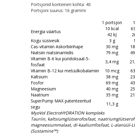
Portsjonid konteineri kohta: 40
Portsjoni suurus: 16 grammi
1 portsjon
10 kcal
63
Energia väärtus
42 kJ
2
Kogu süsivesik
3 g
Cas-vitamiin Askorbiinhape
30 mg
1
Niatsiin niatsiinamiidis
79 mg
4
Vitamiin B-6 kui püridoksaal-5-
3,4 mg
21
fosfaat
Vitamiin B-12 kui metüülkobalamiin
10 mcg
6
Kaltsium
38 mg
2
Fosfor
69 mg
4
Magneesium
40 mg
2
Naatrium
35 mg
2
SuperPump MAX patenteeritud
11,3 g
segu
MyoVol ElectroHYDRATION kompleks
Tauriin, kaltsiumglütserofosfaat, naatriumglütserofo
magneesiummalaat, di-kaaliumfosfaat, L-alanüül-L
(Sustamine™)