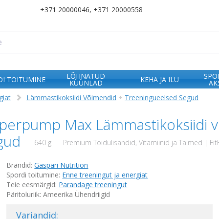
+371 20000046
,
+371 20000558
LÕHNATUD
SPO
I TOITUMINE
KEHA JA ILU
KÜÜNLAD
AK
giat
Lämmastikoksiidi Võimendid
+
Treeningueelsed Segud
Superpump Max Lämmastikoksiidi 
egud
640 g
Premium Toidulisandid, Vitamiinid ja Taimed | Fit
Brändid:
Gaspari Nutrition
Spordi toitumine:
Enne treeningut ja energiat
Teie eesmärgid:
Parandage treeningut
Päritoluriik: Ameerika Ühendriigid
Variandid: