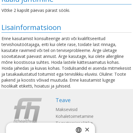
Võtke 2 kapslit päevas pärast sööki.
Lisainformatsioon
Enne kasutamist konsulteerige arsti või kvalifitseeritud
tervishoiutöötajaga, eriti kui olete rase, toidate last rinnaga,
kasutate ravimeid või teil on terviseprobleeme. Ärge ületage
soovitatavat päevast annust. Ärge kasutage, kui olete allergiline
mõne koostisosa suhtes. Hoida lastele kättesaamatus kohas.
Hoida jahedas ja kuivas kohas. Toidulisandid ei asenda mitmekesist
ja tasakaalustatud toitumist ega tervislikku eluviisi. Oluline: Toote
pakend ja koostis võivad muutuda. Enne kasutamist lugege
hoolikalt etiketti, hoiatusi ja juhiseid.
Teave
Makseviisid
Kohaletoimetamine
Tagastamispoliitika
×
Meist