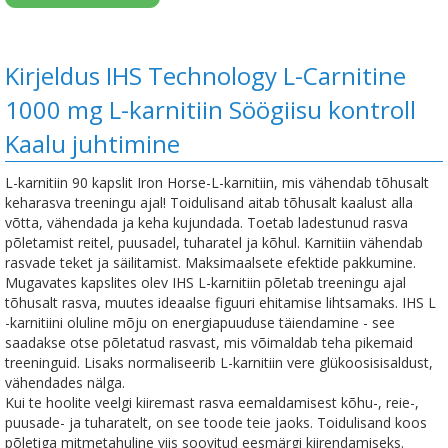
Kirjeldus IHS Technology L-Carnitine
1000 mg L-karnitiin Söögiisu kontroll
Kaalu juhtimine
L-karnitiin 90 kapslit Iron Horse-L-karnitiin, mis vähendab tõhusalt
keharasva treeningu ajal! Toidulisand aitab tõhusalt kaalust alla
võtta, vähendada ja keha kujundada. Toetab ladestunud rasva
põletamist reitel, puusadel, tuharatel ja kõhul. Karnitiin vähendab
rasvade teket ja säilitamist. Maksimaalsete efektide pakkumine.
Mugavates kapslites olev IHS L-karnitiin põletab treeningu ajal
tõhusalt rasva, muutes ideaalse figuuri ehitamise lihtsamaks. IHS L
-karnitiini oluline mõju on energiapuuduse täiendamine - see
saadakse otse põletatud rasvast, mis võimaldab teha pikemaid
treeninguid. Lisaks normaliseerib L-karnitiin vere glükoosisisaldust,
vähendades nälga.
Kui te hoolite veelgi kiiremast rasva eemaldamisest kõhu-, reie-,
puusade- ja tuharatelt, on see toode teie jaoks. Toidulisand koos
põletiga mitmetahuline viis soovitud eesmärgi kiirendamiseks.