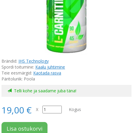
Brändid:
IHS Technology
Spordi toitumine:
Kaalu juhtimine
Teie eesmärgid:
Kaotada rasva
Päritoluriik: Poola
Telli kohe ja saadame juba täna!
19,00 €
X
Kogus
Lisa ostukorvi