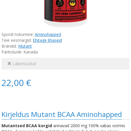
Spordi toitumine:
Aminohapped
Teie eesmärgid:
Ehitage lihaseid
Brändid:
Mutant
Päritoluriik: Kanada
Läbimüüdud
22,00 €
Kirjeldus Mutant BCAA Aminohapped
Mutantsed BCAA korgid
annavad 2000 mg 100% vabas vormis