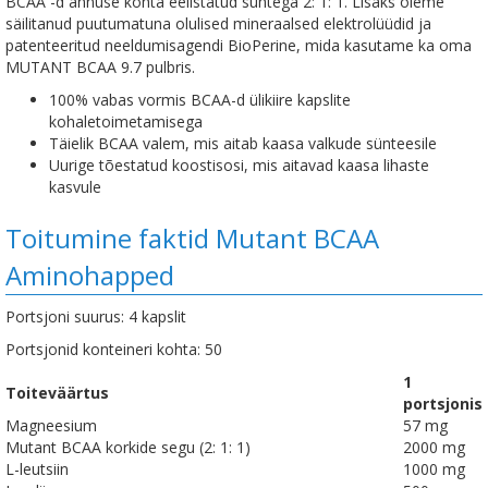
BCAA -d annuse kohta eelistatud suhtega 2: 1: 1. Lisaks oleme
säilitanud puutumatuna olulised mineraalsed elektrolüüdid ja
patenteeritud neeldumisagendi BioPerine, mida kasutame ka oma
MUTANT BCAA 9.7 pulbris.
100% vabas vormis BCAA-d ülikiire kapslite
kohaletoimetamisega
Täielik BCAA valem, mis aitab kaasa valkude sünteesile
Uurige tõestatud koostisosi, mis aitavad kaasa lihaste
kasvule
Toitumine faktid Mutant BCAA
Aminohapped
Portsjoni suurus: 4 kapslit
Portsjonid konteineri kohta: 50
1
Toiteväärtus
portsjonis
Magneesium
57 mg
Mutant BCAA korkide segu (2: 1: 1)
2000 mg
L-leutsiin
1000 mg