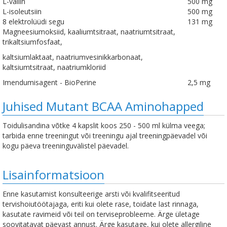
L-valiin
500 mg
L-isoleutsiin
500 mg
8 elektrolüüdi segu
131 mg
Magneesiumoksiid, kaaliumtsitraat, naatriumtsitraat,
trikaltsiumfosfaat,
kaltsiumlaktaat, naatriumvesinikkarbonaat,
kaltsiumtsitraat, naatriumkloriid
Imendumisagent - BioPerine
2,5 mg
Juhised Mutant BCAA Aminohapped
Toidulisandina võtke 4 kapslit koos 250 - 500 ml külma veega;
tarbida enne treeningut või treeningu ajal treeningpäevadel või
kogu päeva treeninguvälistel päevadel.
Lisainformatsioon
Enne kasutamist konsulteerige arsti või kvalifitseeritud
tervishoiutöötajaga, eriti kui olete rase, toidate last rinnaga,
kasutate ravimeid või teil on terviseprobleeme. Ärge ületage
soovitatavat päevast annust. Ärge kasutage, kui olete allergiline