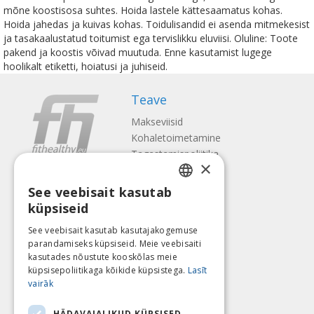
mõne koostisosa suhtes. Hoida lastele kättesaamatus kohas.
Hoida jahedas ja kuivas kohas. Toidulisandid ei asenda mitmekesist
ja tasakaalustatud toitumist ega tervislikku eluviisi. Oluline: Toote
pakend ja koostis võivad muutuda. Enne kasutamist lugege
hoolikalt etiketti, hoiatusi ja juhiseid.
Teave
Makseviisid
Kohaletoimetamine
Tagastamispoliitika
×
Meist
See veebisait kasutab
Kontaktid
LATVIAN
küpsiseid
Tingimused
ENGLISH
Privaatsuspoliitika
See veebisait kasutab kasutajakogemuse
Järgne meile
Leia meid
parandamiseks küpsiseid. Meie veebisaiti
LITHUANIAN
kasutades nõustute kooskõlas meie
ESTONIAN
küpsisepoliitikaga kõikide küpsistega.
Lasīt
vairāk
RUSSIAN
Maksa
HÄDAVAJALIKUD KÜPSISED