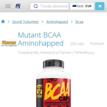
Toote otsimine
Eesti
EUR
Toggle
navigation
Spordi Toitumine
Aminohapped
Bcaa
Mutant BCAA
Aminohapped
200 caps
Premium
Toidulisandid, Vitamiinid ja Taimed | FitHealthy.eu