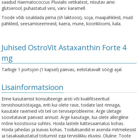
saadud Haematococcus Pluvialis vetikatest, niisutav aine:
glütserool; puhastatud vesi, värv: karamell.
Toode võib sisaldada piima (sh laktoosi), soja, maapähkleid, muid
pähkleid, seesamiseemneid, kaera, mune, koorikloomi, kala.
Juhised OstroVit Astaxanthin Forte 4
mg
Tarbige 1 portsjon (1 kapsel) päevas, eelistatavalt söögi ajal.
Lisainformatsioon
Enne kasutamist konsulteerige arsti või kvalifitseeritud
tervishoiutöötajaga, eriti kui olete rase, toidate last rinnaga,
kasutate ravimeid või teil on terviseprobleeme. Ärge ületage
soovitatavat päevast annust. Ärge kasutage, kui olete allergiline
mõne koostisosa suhtes. Hoida lastele kättesaamatus kohas.
Hoida jahedas ja kuivas kohas. Toidulisandid ei asenda mitmekesist
ja tasakaalustatud toitumist ega tervislikku eluviisi. Oluline: Toote