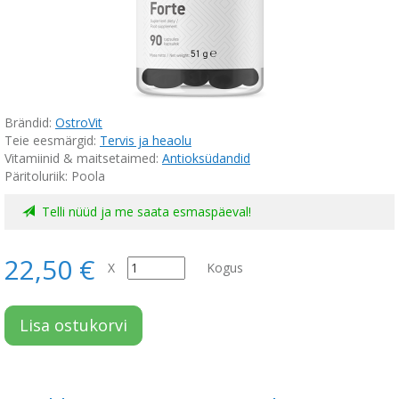
Brändid:
OstroVit
Teie eesmärgid:
Tervis ja heaolu
Vitamiinid & maitsetaimed:
Antioksüdandid
Päritoluriik: Poola
Telli nüüd ja me saata esmaspäeval!
22,50 €
X
Kogus
Lisa ostukorvi