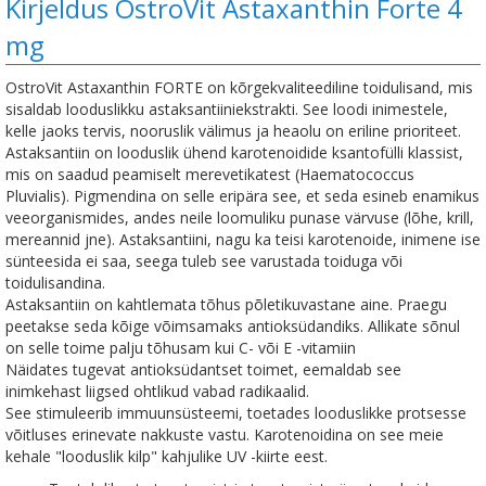
Kirjeldus OstroVit Astaxanthin Forte 4
mg
OstroVit Astaxanthin FORTE on kõrgekvaliteediline toidulisand, mis
sisaldab looduslikku astaksantiiniekstrakti. See loodi inimestele,
kelle jaoks tervis, nooruslik välimus ja heaolu on eriline prioriteet.
Astaksantiin on looduslik ühend karotenoidide ksantofülli klassist,
mis on saadud peamiselt merevetikatest (Haematococcus
Pluvialis). Pigmendina on selle eripära see, et seda esineb enamikus
veeorganismides, andes neile loomuliku punase värvuse (lõhe, krill,
mereannid jne). Astaksantiini, nagu ka teisi karotenoide, inimene ise
sünteesida ei saa, seega tuleb see varustada toiduga või
toidulisandina.
Astaksantiin on kahtlemata tõhus põletikuvastane aine. Praegu
peetakse seda kõige võimsamaks antioksüdandiks. Allikate sõnul
on selle toime palju tõhusam kui C- või E -vitamiin
Näidates tugevat antioksüdantset toimet, eemaldab see
inimkehast liigsed ohtlikud vabad radikaalid.
See stimuleerib immuunsüsteemi, toetades looduslikke protsesse
võitluses erinevate nakkuste vastu. Karotenoidina on see meie
kehale "looduslik kilp" kahjulike UV -kiirte eest.