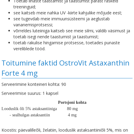
Toetab lihaste taastamist ja taastumist pärast raskeid
treeninguid;
see kaitseb meie nahka UV -kiirte kahjulike mõjude eest;
see tugevdab meie immuunsüsteemi ja aeglustab
vananemisprotsessi;
võrreldes luteiiniga kaitseb see meie silmi, väldib väsimust ja
toetab isegi nende taastumist ja taastumist;
toetab rakulise hingamise protsesse, toetades punaste
vereliblede tööd.
Toitumine faktid OstroVit Astaxanthin
Forte 4 mg
Serveerimine konteineri kohta: 90
Serveerimise suurus: 1 kapsel
Portsjoni kohta
Looduslik õli 5% astaksantiiniga
80 mg
- sealhulgas astaksantiin
4 mg
Koostis: päevalilleõli, želatiin, looduslik astaksantiiniõli 5%, mis on