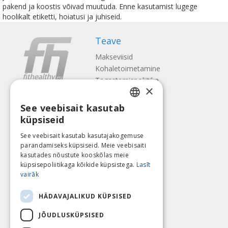
pakend ja koostis võivad muutuda. Enne kasutamist lugege
hoolikalt etiketti, hoiatusi ja juhiseid.
Teave
Makseviisid
Kohaletoimetamine
Tagastamispoliitika
×
Meist
See veebisait kasutab
Kontaktid
LATVIAN
küpsiseid
Tingimused
ENGLISH
Privaatsuspoliitika
See veebisait kasutab kasutajakogemuse
Järgne meile
Leia meid
parandamiseks küpsiseid. Meie veebisaiti
LITHUANIAN
kasutades nõustute kooskõlas meie
ESTONIAN
küpsisepoliitikaga kõikide küpsistega.
Lasīt
vairāk
RUSSIAN
Maksa
HÄDAVAJALIKUD KÜPSISED
JÕUDLUSKÜPSISED