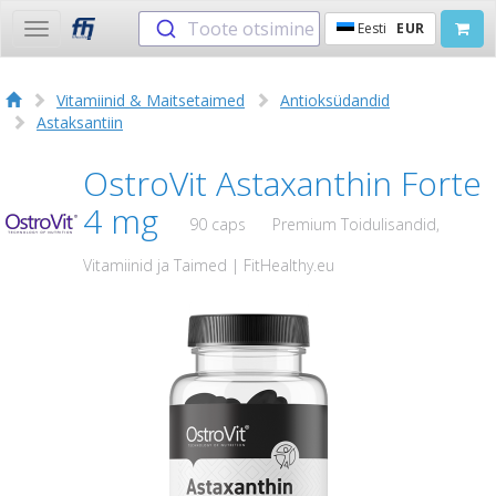
Toote otsimine
Eesti
EUR
Toggle
navigation
Vitamiinid & Maitsetaimed
Antioksüdandid
Astaksantiin
OstroVit Astaxanthin Forte
4 mg
90 caps
Premium Toidulisandid,
Vitamiinid ja Taimed | FitHealthy.eu