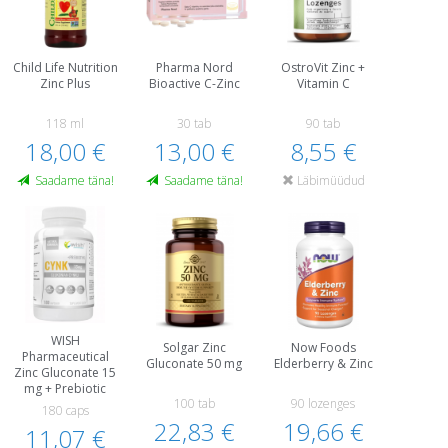
Child Life Nutrition
Pharma Nord
OstroVit Zinc +
Zinc Plus
Bioactive C-Zinc
Vitamin C
118 ml
30 tab
90 tab
18,00 €
13,00 €
8,55 €
Saadame täna!
Saadame täna!
Läbimüüdud
WISH
Solgar Zinc
Now Foods
Pharmaceutical
Gluconate 50 mg
Elderberry & Zinc
Zinc Gluconate 15
mg + Prebiotic
100 tab
90 lozenges
180 caps
22,83 €
19,66 €
11,07 €