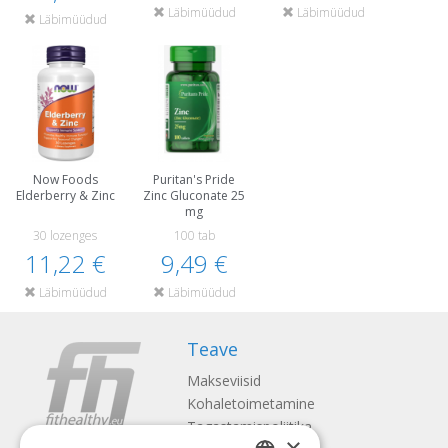
Läbimüüdud
Läbimüüdud
Läbimüüdud
Now Foods
Puritan's Pride
Elderberry & Zinc
Zinc Gluconate 25
mg
30 lozenges
100 tab
11,22 €
9,49 €
Läbimüüdud
Läbimüüdud
Teave
Makseviisid
Kohaletoimetamine
Tagastamispoliitika
×