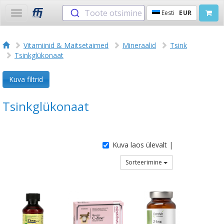
Toote otsimine
Eesti
EUR
Toggle
navigation
Vitamiinid & Maitsetaimed
Mineraalid
Tsink
Tsinkglükonaat
Kuva filtrid
Tsinkglükonaat
Kuva laos ülevalt |
Sorteerimine