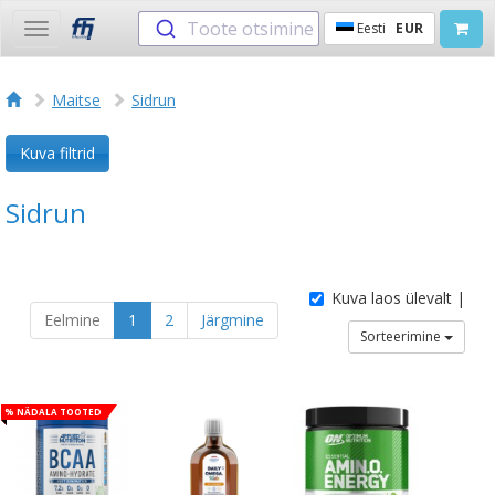
Toote otsimine
Eesti
EUR
Toggle
navigation
Maitse
Sidrun
Kuva filtrid
Sidrun
Kuva laos ülevalt |
Eelmine
1
2
Järgmine
Sorteerimine
% Nädala tooted