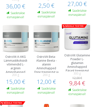
Pärast treeningut
27,00 €
2,50 €
36,00 €
ja taastumist
Saadetakse
Saadetakse
Saadetakse
esmaspäeval!
esmaspäeval!
esmaspäeval!
% Nädala tooted
OstroVit Glutamine
OstroVit A-AKG
OstroVit Beta-
Powder L-
Lämmastikoksiidi
Alanine Beeta -
glutamiin
võimendid L-
alaniin
Aminohapped
arginiin
Aminohapped
Pärast treeningut
Aminohapped
Enne treeningut ja
300 g
ja taastumist
200 g
200 g
Enne treeningut ja
energiat
12,00 €
15,00 €
energiat
12,00 €
9,84 €
Saadetakse
Saadetakse
Saadetakse
esmaspäeval!
esmaspäeval!
esmaspäeval!
% Nädala tooted