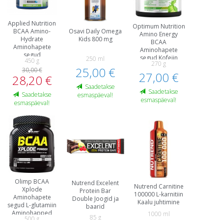
Applied Nutrition
Optimum Nutrition
BCAA Amino-
Osavi Daily Omega
Amino Energy
Hydrate
Kids 800 mg
BCAA
Aminohapete
Aminohapete
segud
segud Kofeiin
250 ml
450 g
Aminohapped
270 g
Aminohapped
25,00 €
30,00 €
Enne treeningut ja
27,00 €
28,20 €
energiat
Saadetakse
Saadetakse
Saadetakse
esmaspäeval!
esmaspäeval!
esmaspäeval!
Olimp BCAA
Nutrend Excelent
Nutrend Carnitine
Xplode
Protein Bar
100000 L-karnitiin
Aminohapete
Double Joogid ja
Kaalu juhtimine
segud L-glutamiin
baarid
Aminohapped
1000 ml
85 g
500 g