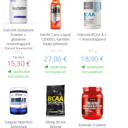
OstroVit Glutamine
Powder L-
Extrifit Carni Liquid
OstroVit BCAA 8-1-
glutamiin
120000 L-karnitiin
1 Aminohapped
Aminohapped
Kaalu juhtimine
Pärast treeningut
1000 ml
400 g
500 g
ja taastumist
27,00 €
18,00 €
18,00 €
15,30 €
Saadetakse
Saadetakse
Saadetakse
esmaspäeval!
esmaspäeval!
esmaspäeval!
Gaspari Nutrition
Olimp BCAA
Activlab Creatine
Aminolast
Xplode