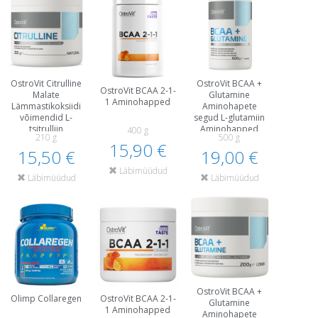
OstroVit Citrulline
OstroVit BCAA +
OstroVit BCAA 2-1-
Malate
Glutamine
1 Aminohapped
Lämmastikoksiidi
Aminohapete
võimendid L-
segud L-glutamiin
tsitrulliin
Aminohapped
400 g
210 g
500 g
Aminohapped
Pärast treeningut
15,90 €
Enne treeningut ja
15,50 €
19,00 €
ja taastumist
energiat
Läbimüüdud
Läbimüüdud
Läbimüüdud
OstroVit BCAA +
Olimp Collaregen
OstroVit BCAA 2-1-
Glutamine
1 Aminohapped
Aminohapete