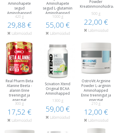
Powder
Aminohapete
Aminohapete
Kreatiinmonohüdraat
segud
segud L-glutamiin
Aminohapped
Aminohapped
500 g
420 g
1000 g
Pärast treeningut
Pärast treeningut
22,00 €
29,88 €
ja taastumist
55,00 €
ja taastumist
Läbimüüdud
Läbimüüdud
Läbimüüdud
Real Pharm Beta
OstroVit Arginine
Scivation Xtend
Alanine Beeta -
Powder L-arginiin
Original BCAA
alaniin Enne
Aminohapped
Aminohapped
treeningut ja
Enne treeningut ja
energiat
energiat
1300 g
300 g
210 g
Aminohapped
59,00 €
17,52 €
12,00 €
Läbimüüdud
Läbimüüdud
Läbimüüdud