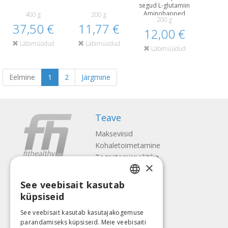
segud L-glutamiin
Aminohapped
400 g
200 g
200 g
37,50 €
11,77 €
12,00 €
Läbimüüdud
Läbimüüdud
Läbimüüdud
Eelmine
1
2
Järgmine
Teave
Makseviisid
Kohaletoimetamine
Tagastamispoliitika
×
Meist
See veebisait kasutab
Kontaktid
LATVIAN
küpsiseid
Tingimused
ENGLISH
Privaatsuspoliitika
See veebisait kasutab kasutajakogemuse
Järgne meile
Leia meid
parandamiseks küpsiseid. Meie veebisaiti
LITHUANIAN