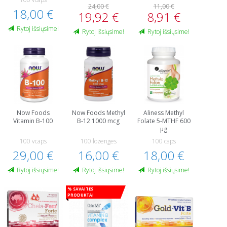
24,00 €
11,00 €
18,00 €
19,92 €
8,91 €
Rytoj išsiųsime!
Rytoj išsiųsime!
Rytoj išsiųsime!
Now Foods
Now Foods Methyl
Aliness Methyl
Vitamin B-100
B-12 1000 mcg
Folate 5-MTHF 600
µg
100 vcaps
100 lozenges
100 caps
29,00 €
16,00 €
18,00 €
Rytoj išsiųsime!
Rytoj išsiųsime!
Rytoj išsiųsime!
% Savaitės
produktai