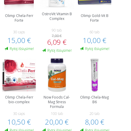
OstroVit Vitamin B
Olimp Chela-Ferr
Olimp Gold-Vit B
Complex
Forte
Forte
90 tab
30 caps
60 tab
7,00 €
15,00 €
10,00 €
6,09 €
Rytoj išsiųsime!
Rytoj išsiųsime!
Rytoj išsiųsime!
Olimp Chela-Ferr
Now Foods Cal-
Olimp Chela-Mag
bio-complex
Mag Stress
B6
Formula
30 caps
100 tab
20 tab
10,50 €
20,00 €
8,00 €
Rytoj išsiųsime!
Rytoj išsiųsime!
Rytoj išsiųsime!