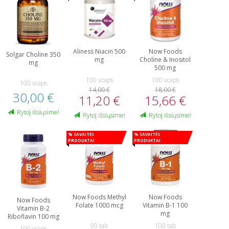
Aliness Niacin 500
Now Foods
Solgar Choline 350
mg
Choline & Inositol
mg
500 mg
100 vcaps
100 vcaps
100 vcaps
14,00 €
18,00 €
30,00 €
11,20 €
15,66 €
Rytoj išsiųsime!
Rytoj išsiųsime!
Rytoj išsiųsime!
% Savaitės
% Savaitės
produktai
produktai
Now Foods Methyl
Now Foods
Now Foods
Folate 1000 mcg
Vitamin B-1 100
Vitamin B-2
mg
Riboflavin 100 mg
90 tab
100 tab
100 vcaps