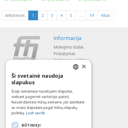
Ankstesnis
1
2
3
4
5
…
19
Kitas
Informacija
Mokėjimo būdai
Pristatymas
Gražinimo politika
×
Apie mus
Ši svetainė naudoja
Kontaktai
LATVIAN
slapukus
Terminai ir sąlygos
ENGLISH
Privatumo politika
Šioje svetainėje naudojami slapukai,
Sekite mus
Surask mus
siekiant pagerinti vartotojo patirtį.
LITHUANIAN
Naudodamiesi mūsų svetaine, jūs sutinkate
ESTONIAN
su visais slapukais pagal mūsų slapukų
politiką.
Lasīt vairāk
RUSSIAN
Mokėti su
BŪTINIEJI