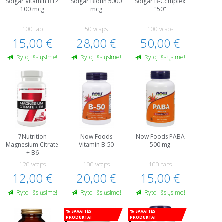
Solgar Vitamin B12
Solgar Biotin 5000
Solgar B-Complex
100 mcg
mcg
"50"
100 tab
50 vcaps
100 vcaps
15,00 €
28,00 €
50,00 €
Rytoj išsiųsime!
Rytoj išsiųsime!
Rytoj išsiųsime!
7Nutrition
Now Foods
Now Foods PABA
Magnesium Citrate
Vitamin B-50
500 mg
+ B6
120 vcaps
100 vcaps
100 caps
12,00 €
20,00 €
15,00 €
Rytoj išsiųsime!
Rytoj išsiųsime!
Rytoj išsiųsime!
% Savaitės
% Savaitės
produktai
produktai