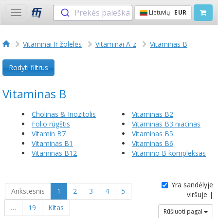
Prekės paieška
Lietuvių
EUR
Toggle
navigation
Vitaminai Ir žolelės
Vitaminai A-z
Vitaminas B
Rodyti filtrus
Vitaminas B
Cholinas & Inozitolis
Vitaminas B2
Folio rūgštis
Vitaminas B3 niacinas
Vitamin B7
Vitaminas B5
Vitaminas B1
Vitaminas B6
Vitaminas B12
Vitamino B kompleksas
Yra sandėlyje
Ankstesnis
1
2
3
4
5
viršuje |
…
19
Kitas
Rūšiuoti pagal