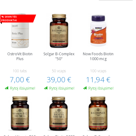
% Savaitės
produktai
OstroVit Biotin
Solgar B-Complex
Now Foods Biotin
Plus
"50"
1000 mcg
100 tabs
50 vcaps
100 vcaps
7,00 €
39,00 €
11,94 €
Rytoj išsiųsime!
Rytoj išsiųsime!
Rytoj išsiųsime!