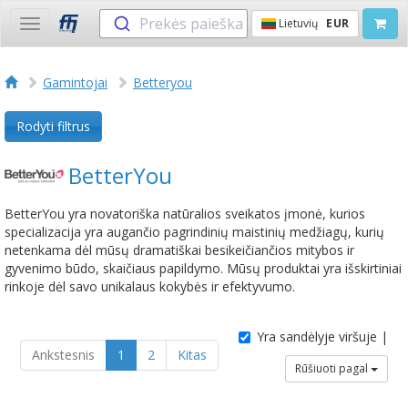
Prekės paieška
Lietuvių
EUR
Toggle
navigation
Gamintojai
Betteryou
Rodyti filtrus
BetterYou
BetterYou yra novatoriška natūralios sveikatos įmonė, kurios
specializacija yra augančio pagrindinių maistinių medžiagų, kurių
netenkama dėl mūsų dramatiškai besikeičiančios mitybos ir
gyvenimo būdo, skaičiaus papildymo. Mūsų produktai yra išskirtiniai
rinkoje dėl savo unikalaus kokybės ir efektyvumo.
Yra sandėlyje viršuje |
Ankstesnis
1
2
Kitas
Rūšiuoti pagal