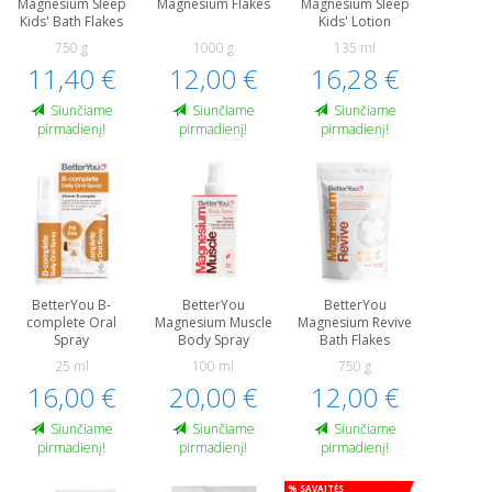
Magnesium Sleep
Magnesium Flakes
Magnesium Sleep
Kids' Bath Flakes
Kids' Lotion
750 g
1000 g
135 ml
11,40 €
12,00 €
16,28 €
Siunčiame
Siunčiame
Siunčiame
pirmadienį!
pirmadienį!
pirmadienį!
BetterYou B-
BetterYou
BetterYou
complete Oral
Magnesium Muscle
Magnesium Revive
Spray
Body Spray
Bath Flakes
25 ml
100 ml
750 g
16,00 €
20,00 €
12,00 €
Siunčiame
Siunčiame
Siunčiame
pirmadienį!
pirmadienį!
pirmadienį!
% Savaitės