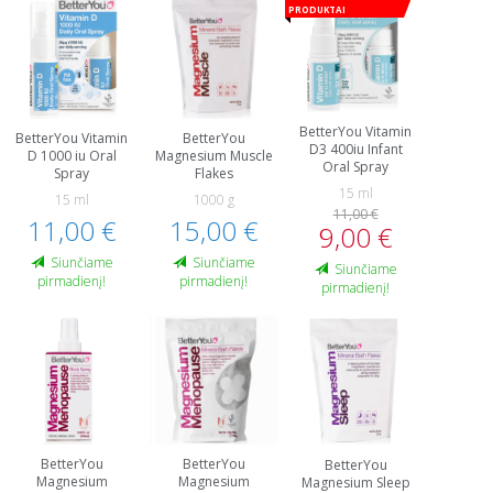
produktai
BetterYou Vitamin
BetterYou Vitamin
BetterYou
D3 400iu Infant
D 1000 iu Oral
Magnesium Muscle
Oral Spray
Spray
Flakes
15 ml
15 ml
1000 g
11,00 €
11,00 €
15,00 €
9,00 €
Siunčiame
Siunčiame
Siunčiame
pirmadienį!
pirmadienį!
pirmadienį!
BetterYou
BetterYou
BetterYou
Magnesium
Magnesium
Magnesium Sleep