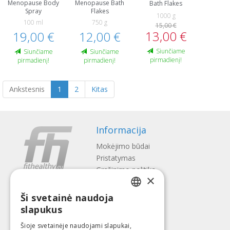
Menopause Body
Menopause Bath
Bath Flakes
Spray
Flakes
1000 g
100 ml
750 g
15,00 €
13,00 €
19,00 €
12,00 €
Siunčiame
Siunčiame
Siunčiame
pirmadienį!
pirmadienį!
pirmadienį!
Ankstesnis
1
2
Kitas
Informacija
Mokėjimo būdai
Pristatymas
Gražinimo politika
×
Apie mus
Ši svetainė naudoja
Kontaktai
LATVIAN
slapukus
Terminai ir sąlygos
ENGLISH
Privatumo politika
Šioje svetainėje naudojami slapukai,