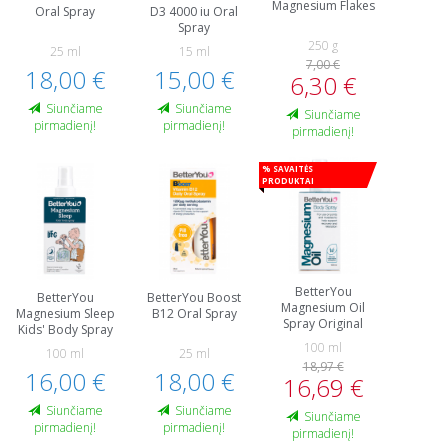
Magnesium Flakes
Oral Spray
D3 4000 iu Oral
Spray
250 g
25 ml
15 ml
7,00 €
18,00 €
15,00 €
6,30 €
Siunčiame
Siunčiame
Siunčiame
pirmadienį!
pirmadienį!
pirmadienį!
% Savaitės
produktai
BetterYou
BetterYou
BetterYou Boost
Magnesium Oil
Magnesium Sleep
B12 Oral Spray
Spray Original
Kids' Body Spray
100 ml
100 ml
25 ml
18,97 €
16,00 €
18,00 €
16,69 €
Siunčiame
Siunčiame
Siunčiame
pirmadienį!
pirmadienį!
pirmadienį!