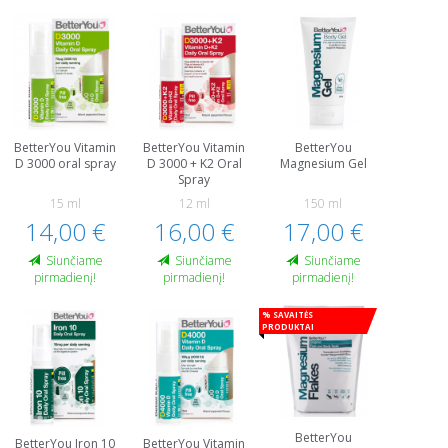
BetterYou Vitamin
BetterYou Vitamin
BetterYou
D 3000 oral spray
D 3000 + K2 Oral
Magnesium Gel
Spray
15 ml
12 ml
150 ml
14,00 €
16,00 €
17,00 €
Siunčiame
Siunčiame
Siunčiame
pirmadienį!
pirmadienį!
pirmadienį!
% Savaitės
produktai
BetterYou
BetterYou Iron 10
BetterYou Vitamin