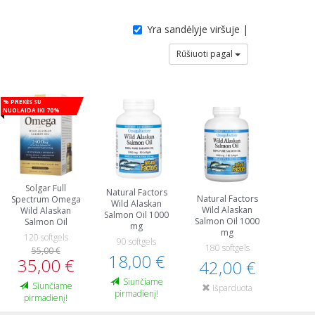
Yra sandėlyje viršuje |
Rūšiuoti pagal
% Prekės su
nuolaida iki 70%
Solgar Full
Natural Factors
Natural Factors
Spectrum Omega
Wild Alaskan
Wild Alaskan
Wild Alaskan
Salmon Oil 1000
Salmon Oil 1000
Salmon Oil
mg
mg
120 softgels
90 softgels
180 softgels
55,00 €
18,00 €
35,00 €
42,00 €
Siunčiame
Siunčiame
Išparduota
pirmadienį!
pirmadienį!