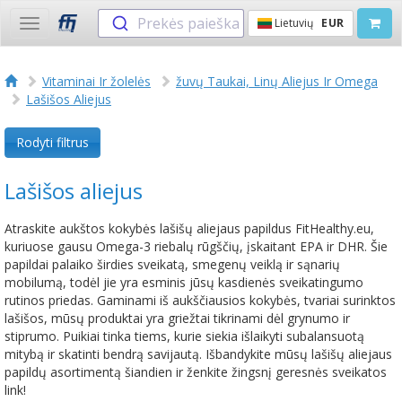
Prekės paieška
Lietuvių
EUR
Toggle
navigation
Vitaminai Ir žolelės
žuvų Taukai, Linų Aliejus Ir Omega
Lašišos Aliejus
Rodyti filtrus
Lašišos aliejus
Atraskite aukštos kokybės lašišų aliejaus papildus FitHealthy.eu,
kuriuose gausu Omega-3 riebalų rūgščių, įskaitant EPA ir DHR. Šie
papildai palaiko širdies sveikatą, smegenų veiklą ir sąnarių
mobilumą, todėl jie yra esminis jūsų kasdienės sveikatingumo
rutinos priedas. Gaminami iš aukščiausios kokybės, tvariai surinktos
lašišos, mūsų produktai yra griežtai tikrinami dėl grynumo ir
stiprumo. Puikiai tinka tiems, kurie siekia išlaikyti subalansuotą
mitybą ir skatinti bendrą savijautą. Išbandykite mūsų lašišų aliejaus
papildų asortimentą šiandien ir ženkite žingsnį geresnės sveikatos
link!