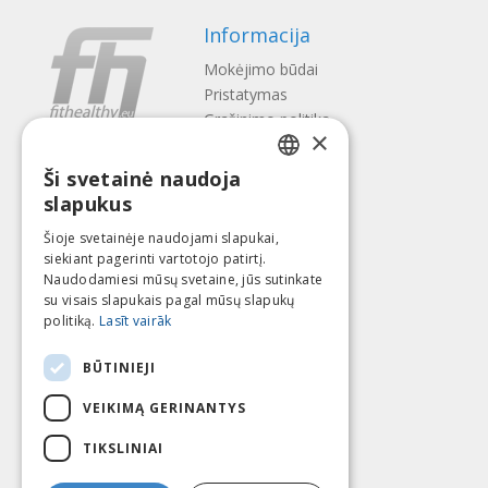
Informacija
Mokėjimo būdai
Pristatymas
Gražinimo politika
×
Apie mus
Ši svetainė naudoja
Kontaktai
LATVIAN
slapukus
Terminai ir sąlygos
ENGLISH
Privatumo politika
Šioje svetainėje naudojami slapukai,
Sekite mus
Surask mus
siekiant pagerinti vartotojo patirtį.
LITHUANIAN
Naudodamiesi mūsų svetaine, jūs sutinkate
ESTONIAN
su visais slapukais pagal mūsų slapukų
politiką.
Lasīt vairāk
RUSSIAN
Mokėti su
BŪTINIEJI
VEIKIMĄ GERINANTYS
TIKSLINIAI