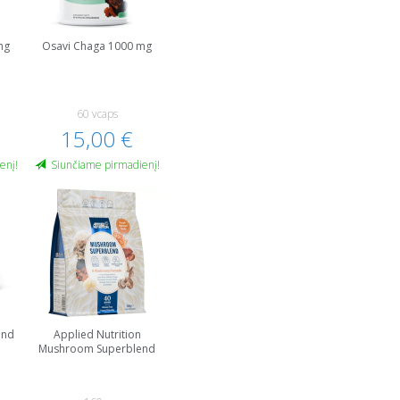
mg
Osavi Chaga 1000 mg
60 vcaps
15,00 €
enį!
Siunčiame pirmadienį!
end
Applied Nutrition
Mushroom Superblend