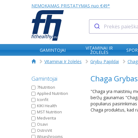
NEMOKAMAS PRISTATYMAS nuo €49*
VITAMINAI IR
GAMINTOJAI
SPOR
ŽOLELĖS
Vitaminai Ir žolelės
Grybų Papildai
Chag
Chaga Grybas
Gamintojai
7Nutrition
"Chaga yra maistinių me
Applied Nutrition
beržų gaunamas "Chaga" 
Iconfit
populiarus pasirinkimas 
KIKI Health
Chaga produktus, kad r
MST Nutrition
Medverita
Osavi
OstroVit
Wiseshrooms