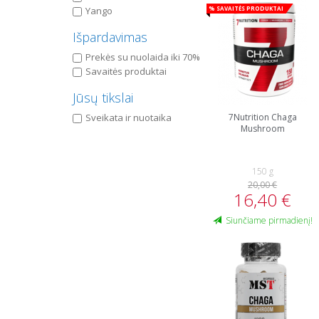
% Savaitės produktai
Yango
Išpardavimas
Prekės su nuolaida iki 70%
Savaitės produktai
Jūsų tikslai
Sveikata ir nuotaika
7Nutrition Chaga
Mushroom
150 g
20,00 €
16,40 €
Siunčiame pirmadienį!