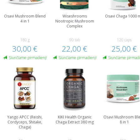
Osavi Mushroom Blend
Wiseshrooms
Osavi Chaga 1000 
4 in 1
Nootropic Mushroom
Complex
180 g
90 tab
120 caps
30,00 €
22,00 €
25,00 €
Siunčiame pirmadienį!
Siunčiame pirmadienį!
Siunčiame pirmadi
Yango APCC (Reishi,
KIKI Health Organic
Osavi Mushroom Bl
Cordyceps, Shitake,
Chaga Extract 380 mg
8 in 1
Chaga)