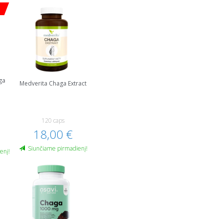
ga
Medverita Chaga Extract
120 caps
18,00 €
Siunčiame pirmadienį!
enį!