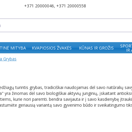
+371 20000046
,
+371 20000558
SPOR
TINĖ MITYBA
KVAPIOSIOS ŽVAKĖS
KŪNAS IR GROŽIS
IR
a Grybas
džiagų turintis grybas, tradiciškai naudojamas dėl savo natūralių savy
yra žinomas dėl savo biologiškai aktyvių junginių, įskaitant antioksid
tiems, kurie nori paremti. bendra savijauta ir į savo kasdienybę įtrau
astumėte geriausią variantą savo gyvenimo būdo ir sveikatingumo tik