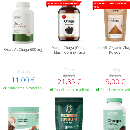
% Savaitės produktai
% Prekės su nuolaida iki
70%
Yango Chaga (Chaga
Iconfit Organic Cha
OstroVit Chaga 600 mg
Mushroom Extract)
Powder
90 caps
100 g
60 vcaps
23,00 €
13,00 €
11,00 €
21,85 €
9,00 €
Siunčiame pirmadienį!
Siunčiame pirmadienį!
Siunčiame pirmadi