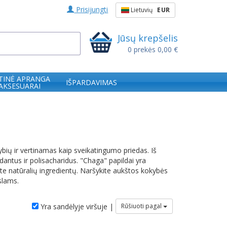
Prisijungti
Lietuvių
EUR
Jūsų krepšelis
0
prekės
0,00 €
TINĖ APRANGA
IŠPARDAVIMAS
 AKSESUARAI
bių ir vertinamas kaip sveikatingumo priedas. Iš
antus ir polisacharidus. "Chaga" papildai yra
kite natūralių ingredientų. Naršykite aukštos kokybės
slams.
Yra sandėlyje viršuje |
Rūšiuoti pagal