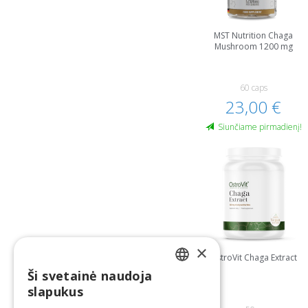
MST Nutrition Chaga
Mushroom 1200 mg
60 caps
23,00 €
Siunčiame pirmadienį!
×
OstroVit Chaga Extract
Ši svetainė naudoja
LATVIAN
slapukus
ENGLISH