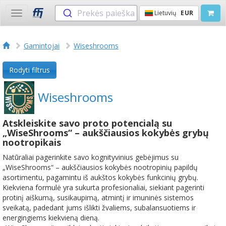
Prekės paieška
Lietuvių
EUR
Toggle
navigation
Gamintojai
Wiseshrooms
Rodyti filtrus
Wiseshrooms
Atskleiskite savo proto potencialą su
„WiseShrooms“ – aukščiausios kokybės grybų
nootropikais
Natūraliai pagerinkite savo kognityvinius gebėjimus su
„WiseShrooms“ – aukščiausios kokybės nootropinių papildų
asortimentu, pagamintu iš aukštos kokybės funkcinių grybų.
Kiekviena formulė yra sukurta profesionaliai, siekiant pagerinti
protinį aiškumą, susikaupimą, atmintį ir imuninės sistemos
sveikatą, padedant jums išlikti žvaliems, subalansuotiems ir
energingiems kiekvieną dieną.