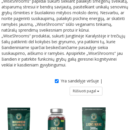
„WiseShrooms“ papildai sukurti siekiant palaikyti smegenų sveikatą,
atsparumą stresui ir bendrą savijautą, pasitelkiant unikalų senovinių
grybų išminties ir šiuolaikinio mitybos mokslo derinį. Nesvarbu, ar
norite pagerinti susikaupimą, palaikyti psichinę energiją, ar skatinti
ramybės jausmą, „WiseShrooms“ siūlo veganams tinkamą,
natūralų sprendimą sveikesniam protui ir kūnui.
„WiseShrooms“ produktai, sukurti Jungtinėje Karalystėje ir trečiųjų
šalių patikrinti dėl kokybės bei grynumo, yra patikimi tų, kurie
šiandieniniame sparčiai besikeičiančiame pasaulyje siekia
susikaupimo, aiškumo ir ramybės. Apsipirkite „WiseShrooms“ jau
šiandien ir patirkite funkcinių grybų galią geresnei kognityvinei
veiklai ir kasdieniam gyvybingumui.
Yra sandėlyje viršuje |
Rūšiuoti pagal