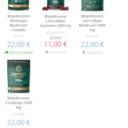
Wiseshrooms
Wiseshrooms
Wiseshrooms
Nootropic
Lion's Mane
Lion's Mane
Mushroom
Mushroom 3000
Gummies 2000 mg
Complex
mg
60 gummies
90 tab
90 caps
22,00 €
11,00 €
22,00 €
22,00 €
Išparduota
Rytoj išsiųsime!
Išparduota
Wiseshrooms
Cordyceps 2000
mg
90 caps
22,00 €