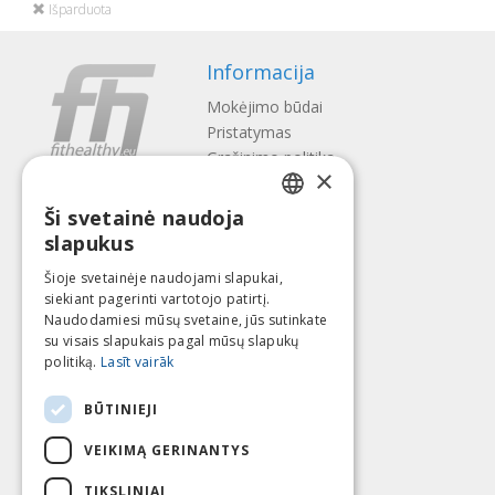
Išparduota
Informacija
Mokėjimo būdai
Pristatymas
Gražinimo politika
×
Apie mus
Ši svetainė naudoja
Kontaktai
LATVIAN
slapukus
Terminai ir sąlygos
ENGLISH
Privatumo politika
Šioje svetainėje naudojami slapukai,
Sekite mus
Surask mus
siekiant pagerinti vartotojo patirtį.
LITHUANIAN
Naudodamiesi mūsų svetaine, jūs sutinkate
ESTONIAN
su visais slapukais pagal mūsų slapukų
politiką.
Lasīt vairāk
RUSSIAN
Mokėti su
BŪTINIEJI
VEIKIMĄ GERINANTYS
TIKSLINIAI