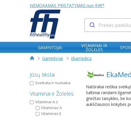
NEMOKAMAS PRISTATYMAS nuo €49*
VITAMINAI IR
GAMINTOJAI
SPOR
ŽOLELĖS
Gamintojai
Ekamedica
EkaMed
Jūsų tikslai
Sveikata ir nuotaika
Natūraliai reiškia sveik
šaltiniai randami ilgame
Vitaminai ir Žolelės
griežtas taisykles, be 
Vitaminai A-z
aukščiausios kokybės pel
Vitaminas A
Vitaminas E