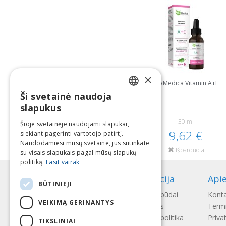
×
EkaMedica Vitamin A+E
Ši svetainė naudoja
LATVIAN
slapukus
ENGLISH
30 ml
Šioje svetainėje naudojami slapukai,
9,62 €
siekiant pagerinti vartotojo patirtį.
LITHUANIAN
Naudodamiesi mūsų svetaine, jūs sutinkate
Išparduota
ESTONIAN
su visais slapukais pagal mūsų slapukų
politiką.
Lasīt vairāk
RUSSIAN
Informacija
Api
BŪTINIEJI
Mokėjimo būdai
Konta
VEIKIMĄ GERINANTYS
Pristatymas
Termi
Gražinimo politika
Priva
TIKSLINIAI