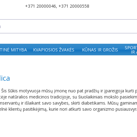
+371 20000046
,
+371 20000558
SPOR
TINĖ MITYBA
KVAPIOSIOS ŽVAKĖS
KŪNAS IR GROŽIS
IR
ica
ą! Šis šūkis motyvuoja mūsų įmonę nuo pat pradžių ir įpareigoja kurti p
tėje natūralios medicinos tradicijoje, su šiuolaikiniais mokslo pasiek
konservantų ir išlaikant savo savybes, skirti diabetikams. Mūsų gamina
nė klientų pasitikėjimą, kurie nori atkurti savo organizmo pusiausvyrą