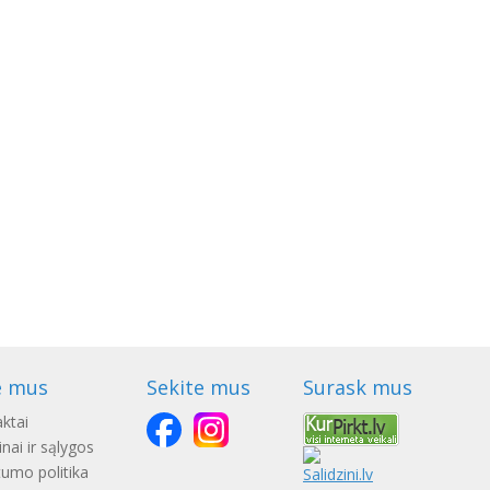
e mus
Sekite mus
Surask mus
ktai
nai ir sąlygos
tumo politika