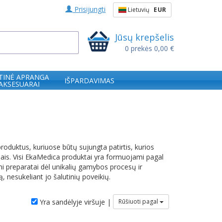
Prisijungti
Lietuvių
EUR
Jūsų krepšelis
0
prekės
0,00 €
TINĖ APRANGA
IŠPARDAVIMAS
 AKSESUARAI
roduktus, kuriuose būtų sujungta patirtis, kurios
imais. Visi EkaMedica produktai yra formuojami pagal
mi preparatai dėl unikalių gamybos procesų ir
, nesukeliant jo šalutinių poveikių.
Yra sandėlyje viršuje |
Rūšiuoti pagal