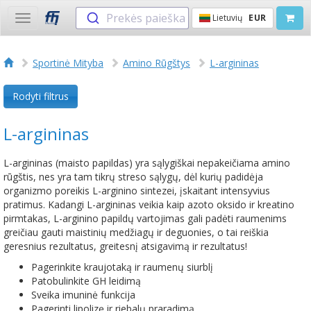
Prekės paieška
Lietuvių
EUR
Toggle
navigation
Sportinė Mityba
Amino Rūgštys
L-argininas
Rodyti filtrus
L-argininas
L-argininas (maisto papildas) yra sąlygiškai nepakeičiama amino
rūgštis, nes yra tam tikrų streso sąlygų, dėl kurių padidėja
organizmo poreikis L-arginino sintezei, įskaitant intensyvius
pratimus. Kadangi L-argininas veikia kaip azoto oksido ir kreatino
pirmtakas, L-arginino papildų vartojimas gali padėti raumenims
greičiau gauti maistinių medžiagų ir deguonies, o tai reiškia
geresnius rezultatus, greitesnį atsigavimą ir rezultatus!
Pagerinkite kraujotaką ir raumenų siurblį
Patobulinkite GH leidimą
Sveika imuninė funkcija
Pagerinti lipolizę ir riebalų praradimą