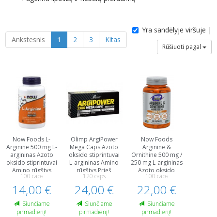
Yra sandėlyje viršuje |
Ankstesnis
1
2
3
Kitas
Rūšiuoti pagal
Now Foods L-
Olimp ArgiPower
Now Foods
Arginine 500 mg L-
Mega Caps Azoto
Arginine &
argininas Azoto
oksido stiprintuvai
Ornithine 500 mg /
oksido stiprintuvai
L-argininas Amino
250 mg L-argininas
Amino rūgštys
rūgštys Prieš
Azoto oksido
100 caps
120 caps
100 caps
Prieš treniruotę ir
treniruotę ir
stiprintuvai Amino
14,00 €
energija
24,00 €
energija
22,00 €
rūgštys Prieš
treniruotę ir
energija
Siunčiame
Siunčiame
Siunčiame
pirmadienį!
pirmadienį!
pirmadienį!