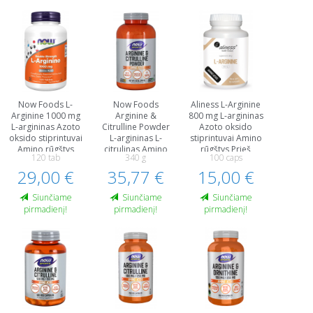
Now Foods L-
Now Foods
Aliness L-Arginine
Arginine 1000 mg
Arginine &
800 mg L-argininas
L-argininas Azoto
Citrulline Powder
Azoto oksido
oksido stiprintuvai
L-argininas L-
stiprintuvai Amino
Amino rūgštys
citrulinas Amino
rūgštys Prieš
120 tab
340 g
100 caps
Prieš treniruotę ir
rūgštys Prieš
treniruotę ir
29,00 €
energija
35,77 €
treniruotę ir
15,00 €
energija
energija
Siunčiame
Siunčiame
Siunčiame
pirmadienį!
pirmadienį!
pirmadienį!