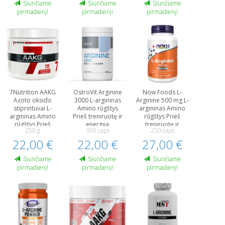
Siunčiame
Siunčiame
Siunčiame
pirmadienį!
pirmadienį!
pirmadienį!
7Nutrition AAKG
OstroVit Arginine
Now Foods L-
Azoto oksido
3000 L-argininas
Arginine 500 mg L-
stiprintuvai L-
Amino rūgštys
argininas Amino
argininas Amino
Prieš treniruotę ir
rūgštys Prieš
rūgštys Prieš
energija
treniruotę ir
250 g
300 caps
250 caps
treniruotę ir
energija
22,00 €
energija
22,00 €
27,00 €
Siunčiame
Siunčiame
Siunčiame
pirmadienį!
pirmadienį!
pirmadienį!