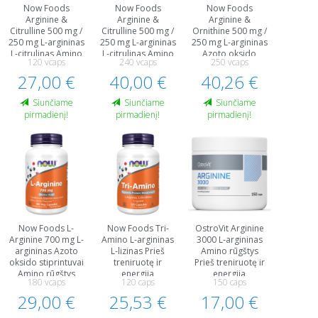
Now Foods
Now Foods
Now Foods
Arginine &
Arginine &
Arginine &
Citrulline 500 mg /
Citrulline 500 mg /
Ornithine 500 mg /
250 mg L-argininas
250 mg L-argininas
250 mg L-argininas
L-citrulinas Amino
L-citrulinas Amino
Azoto oksido
120 vcaps
240 vcaps
250 vcaps
rūgštys Prieš
rūgštys Prieš
stiprintuvai Amino
27,00 €
treniruotę ir
40,00 €
treniruotę ir
40,26 €
rūgštys Prieš
energija
energija
treniruotę ir
energija
Siunčiame
Siunčiame
Siunčiame
pirmadienį!
pirmadienį!
pirmadienį!
Now Foods L-
Now Foods Tri-
OstroVit Arginine
Arginine 700 mg L-
Amino L-argininas
3000 L-argininas
argininas Azoto
L-lizinas Prieš
Amino rūgštys
oksido stiprintuvai
treniruotę ir
Prieš treniruotę ir
Amino rūgštys
energija
energija
180 vcaps
120 caps
150 caps
Prieš treniruotę ir
29,00 €
energija
25,53 €
17,00 €