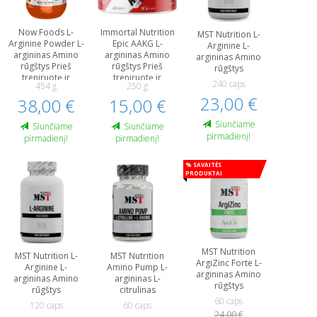
Now Foods L-
Immortal Nutrition
MST Nutrition L-
Arginine Powder L-
Epic AAKG L-
Arginine L-
argininas Amino
argininas Amino
argininas Amino
rūgštys Prieš
rūgštys Prieš
rūgštys
treniruotę ir
treniruotę ir
240 caps
454 g
250 g
energija
energija
23,00 €
38,00 €
15,00 €
Siunčiame
Siunčiame
Siunčiame
pirmadienį!
pirmadienį!
pirmadienį!
% Savaitės
produktai
MST Nutrition
MST Nutrition L-
MST Nutrition
ArgiZinc Forte L-
Arginine L-
Amino Pump L-
argininas Amino
argininas Amino
argininas L-
rūgštys
rūgštys
citrulinas
60 caps
120 caps
60 caps
24,00 €