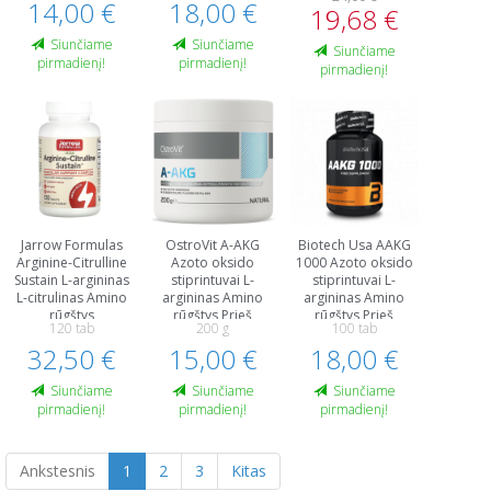
14,00 €
18,00 €
19,68 €
Siunčiame
Siunčiame
Siunčiame
pirmadienį!
pirmadienį!
pirmadienį!
Jarrow Formulas
OstroVit A-AKG
Biotech Usa AAKG
Arginine-Citrulline
Azoto oksido
1000 Azoto oksido
Sustain L-argininas
stiprintuvai L-
stiprintuvai L-
L-citrulinas Amino
argininas Amino
argininas Amino
rūgštys
rūgštys Prieš
rūgštys Prieš
120 tab
200 g
100 tab
treniruotę ir
treniruotę ir
32,50 €
15,00 €
energija
18,00 €
energija
Siunčiame
Siunčiame
Siunčiame
pirmadienį!
pirmadienį!
pirmadienį!
Ankstesnis
1
2
3
Kitas