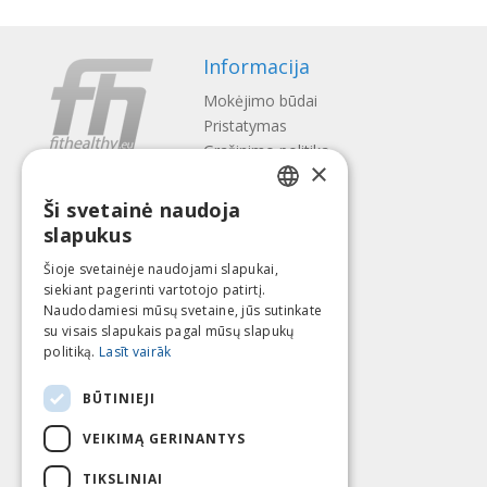
Informacija
Mokėjimo būdai
Pristatymas
Gražinimo politika
×
Apie mus
Ši svetainė naudoja
Kontaktai
LATVIAN
slapukus
Terminai ir sąlygos
ENGLISH
Privatumo politika
Šioje svetainėje naudojami slapukai,
Sekite mus
Surask mus
siekiant pagerinti vartotojo patirtį.
LITHUANIAN
Naudodamiesi mūsų svetaine, jūs sutinkate
ESTONIAN
su visais slapukais pagal mūsų slapukų
politiką.
Lasīt vairāk
RUSSIAN
Mokėti su
BŪTINIEJI
VEIKIMĄ GERINANTYS
TIKSLINIAI