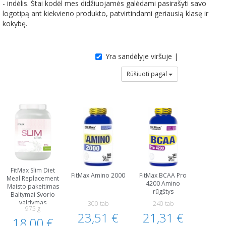
- indėlis. Štai kodėl mes didžiuojamės galėdami pasirašyti savo
logotipą ant kiekvieno produkto, patvirtindami geriausią klasę ir
kokybę.
Yra sandėlyje viršuje |
Rūšiuoti pagal
FitMax Slim Diet
FitMax Amino 2000
FitMax BCAA Pro
Meal Replacement
4200 Amino
Maisto pakeitimas
rūgštys
Baltymai Svorio
valdymas
300 tab
240 tab
975 g
Moterims
23,51 €
21,31 €
18,00 €