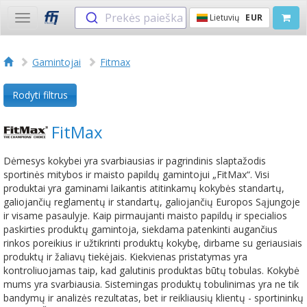
Prekės paieška
Lietuvių
EUR
Toggle
navigation
Gamintojai
Fitmax
Rodyti filtrus
FitMax
Dėmesys kokybei yra svarbiausias ir pagrindinis slaptažodis
sportinės mitybos ir maisto papildų gamintojui „FitMax“. Visi
produktai yra gaminami laikantis atitinkamų kokybės standartų,
galiojančių reglamentų ir standartų, galiojančių Europos Sąjungoje
ir visame pasaulyje. Kaip pirmaujanti maisto papildų ir specialios
paskirties produktų gamintoja, siekdama patenkinti augančius
rinkos poreikius ir užtikrinti produktų kokybę, dirbame su geriausiais
produktų ir žaliavų tiekėjais. Kiekvienas pristatymas yra
kontroliuojamas taip, kad galutinis produktas būtų tobulas. Kokybė
mums yra svarbiausia. Sistemingas produktų tobulinimas yra ne tik
bandymų ir analizės rezultatas, bet ir reikliausių klientų - sportininkų