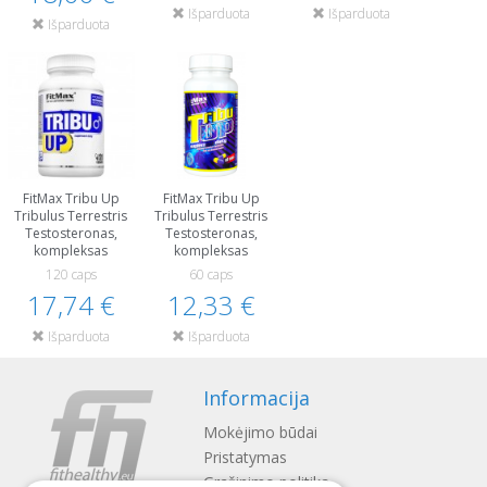
Išparduota
Išparduota
Išparduota
FitMax Tribu Up
FitMax Tribu Up
Tribulus Terrestris
Tribulus Terrestris
Testosteronas,
Testosteronas,
kompleksas
kompleksas
120 caps
60 caps
17,74 €
12,33 €
Išparduota
Išparduota
Informacija
Mokėjimo būdai
Pristatymas
Gražinimo politika