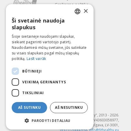
Gražinimo politika
×
Apie mus
Ši svetainė naudoja
Kontaktai
LATVIAN
slapukus
Terminai ir sąlygos
ENGLISH
Privatumo politika
Šioje svetainėje naudojami slapukai,
Sekite mus
Surask mus
siekiant pagerinti vartotojo patirtį.
LITHUANIAN
Naudodamiesi mūsų svetaine, jūs sutinkate
ESTONIAN
su visais slapukais pagal mūsų slapukų
politiką.
Lasīt vairāk
RUSSIAN
Mokėti su
BŪTINIEJI
VEIKIMĄ GERINANTYS
TIKSLINIAI
AŠ SUTINKU
AŠ NESUTINKU
© SIA "Fit & Healthy", 2013 - 2026.
"FIT & HEALTHY" SIA, Reģ. nr. LV43603058977,
PARODYTI DETALIAU
Dambja 4-20, Jelgava, LV-3001,
(+371) 20000558
,
info@fithealthy.eu