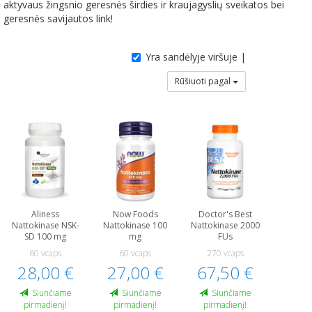
aktyvaus žingsnio geresnės širdies ir kraujagyslių sveikatos bei
geresnės savijautos link!
Yra sandėlyje viršuje |
Rūšiuoti pagal
Aliness
Now Foods
Doctor's Best
Nattokinase NSK-
Nattokinase 100
Nattokinase 2000
SD 100 mg
mg
FUs
60 vcaps
60 vcaps
270 vcaps
28,00 €
27,00 €
67,50 €
Siunčiame
Siunčiame
Siunčiame
pirmadienį!
pirmadienį!
pirmadienį!