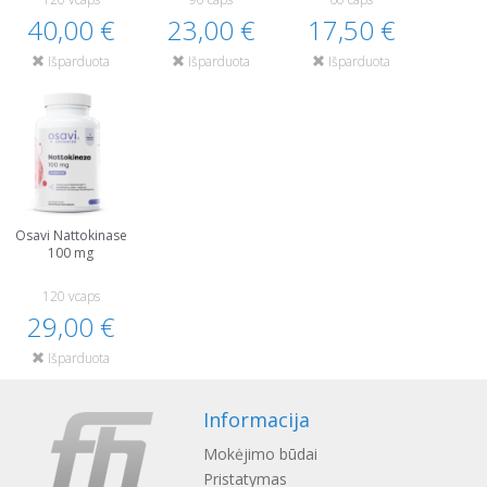
40,00 €
23,00 €
17,50 €
Išparduota
Išparduota
Išparduota
Osavi Nattokinase
100 mg
120 vcaps
29,00 €
Išparduota
Informacija
Mokėjimo būdai
Pristatymas