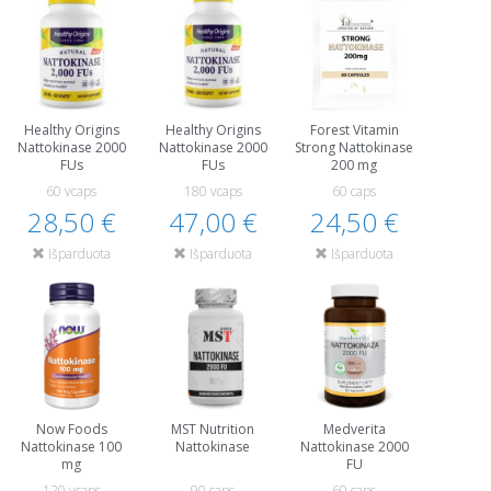
Healthy Origins
Healthy Origins
Forest Vitamin
Nattokinase 2000
Nattokinase 2000
Strong Nattokinase
FUs
FUs
200 mg
60 vcaps
180 vcaps
60 caps
28,50 €
47,00 €
24,50 €
Išparduota
Išparduota
Išparduota
Now Foods
MST Nutrition
Medverita
Nattokinase 100
Nattokinase
Nattokinase 2000
mg
FU
120 vcaps
90 caps
60 caps