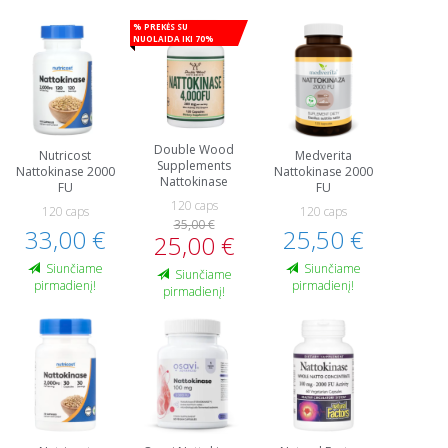
% Prekės su
nuolaida iki 70%
Double Wood
Nutricost
Medverita
Supplements
Nattokinase 2000
Nattokinase 2000
Nattokinase
FU
FU
120 caps
120 caps
120 caps
35,00 €
33,00 €
25,50 €
25,00 €
Siunčiame
Siunčiame
Siunčiame
pirmadienį!
pirmadienį!
pirmadienį!