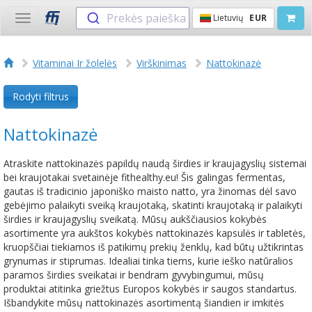
Prekės paieška
Lietuvių
EUR
Toggle
navigation
Vitaminai Ir žolelės
Virškinimas
Nattokinazė
Rodyti filtrus
Nattokinazė
Atraskite nattokinazės papildų naudą širdies ir kraujagyslių sistemai
bei kraujotakai svetainėje fithealthy.eu! Šis galingas fermentas,
gautas iš tradicinio japoniško maisto natto, yra žinomas dėl savo
gebėjimo palaikyti sveiką kraujotaką, skatinti kraujotaką ir palaikyti
širdies ir kraujagyslių sveikatą. Mūsų aukščiausios kokybės
asortimente yra aukštos kokybės nattokinazės kapsulės ir tabletės,
kruopščiai tiekiamos iš patikimų prekių ženklų, kad būtų užtikrintas
grynumas ir stiprumas. Idealiai tinka tiems, kurie ieško natūralios
paramos širdies sveikatai ir bendram gyvybingumui, mūsų
produktai atitinka griežtus Europos kokybės ir saugos standartus.
Išbandykite mūsų nattokinazės asortimentą šiandien ir imkitės