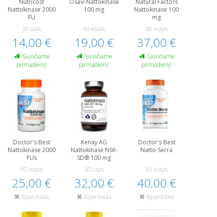
Nutricost
Osavi Nattokinase
Natural Factors
Nattokinase 2000
100 mg
Nattokinase 100
FU
mg
30 caps
60 vcaps
60 vcaps
14,00 €
19,00 €
37,00 €
Siunčiame
Siunčiame
Siunčiame
pirmadienį!
pirmadienį!
pirmadienį!
Doctor's Best
Kenay AG
Doctor's Best
Nattokinase 2000
Nattokinase NSK-
Natto-Serra
FUs
SD® 100 mg
90 vcaps
60 caps
90 vcaps
25,00 €
32,00 €
40,00 €
Išparduota
Išparduota
Išparduota