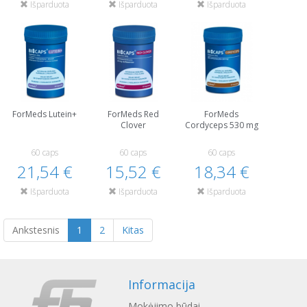
Išparduota
Išparduota
Išparduota
ForMeds Lutein+
ForMeds Red
ForMeds
Clover
Cordyceps 530 mg
60 caps
60 caps
60 caps
21,54 €
15,52 €
18,34 €
Išparduota
Išparduota
Išparduota
Ankstesnis
1
2
Kitas
Informacija
Mokėjimo būdai