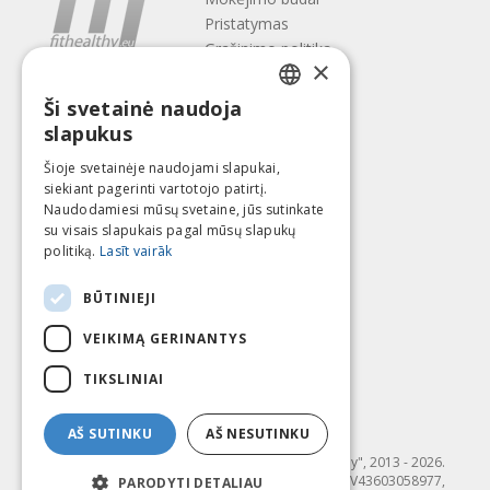
Pristatymas
Gražinimo politika
×
Apie mus
Ši svetainė naudoja
Kontaktai
LATVIAN
slapukus
Terminai ir sąlygos
ENGLISH
Privatumo politika
Šioje svetainėje naudojami slapukai,
Sekite mus
Surask mus
siekiant pagerinti vartotojo patirtį.
LITHUANIAN
Naudodamiesi mūsų svetaine, jūs sutinkate
ESTONIAN
su visais slapukais pagal mūsų slapukų
politiką.
Lasīt vairāk
RUSSIAN
Mokėti su
BŪTINIEJI
VEIKIMĄ GERINANTYS
TIKSLINIAI
AŠ SUTINKU
AŠ NESUTINKU
© SIA "Fit & Healthy", 2013 - 2026.
"FIT & HEALTHY" SIA, Reģ. nr. LV43603058977,
PARODYTI DETALIAU