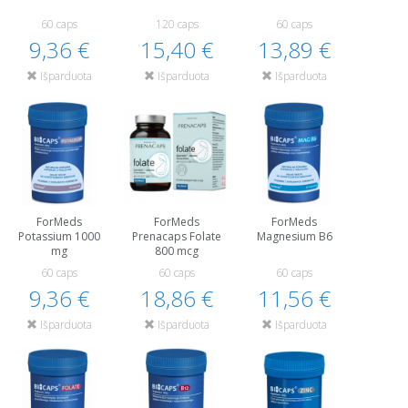
60 caps
120 caps
60 caps
9,36 €
15,40 €
13,89 €
Išparduota
Išparduota
Išparduota
ForMeds
ForMeds
ForMeds
Potassium 1000
Prenacaps Folate
Magnesium B6
mg
800 mcg
60 caps
60 caps
60 caps
9,36 €
18,86 €
11,56 €
Išparduota
Išparduota
Išparduota