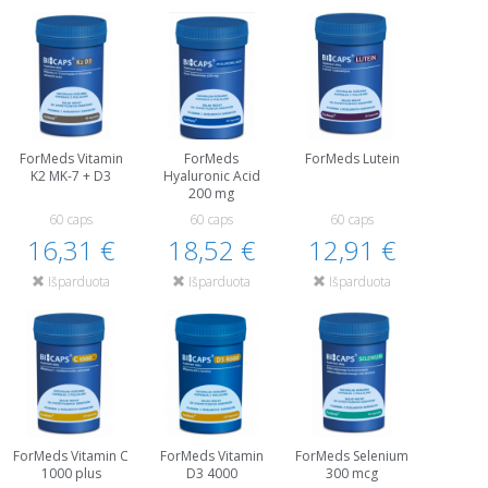
ForMeds Vitamin
ForMeds
ForMeds Lutein
K2 MK-7 + D3
Hyaluronic Acid
200 mg
60 caps
60 caps
60 caps
16,31 €
18,52 €
12,91 €
Išparduota
Išparduota
Išparduota
ForMeds Vitamin C
ForMeds Vitamin
ForMeds Selenium
1000 plus
D3 4000
300 mcg