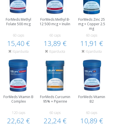
ForMeds Methyl
ForMeds Methyl B-
ForMeds Zinc 25
Folate 500 mcg
12 500 mcg + Inulin
mg + Copper 2.5
mg
60 caps
60 caps
60 caps
15,40 €
13,89 €
11,91 €
Išparduota
Išparduota
Išparduota
ForMeds Vitamin B
ForMeds Curcumin
ForMeds Vitamin
Complex
95% + Piperine
B2
120 caps
60 caps
60 caps
22,62 €
22,24 €
10,89 €