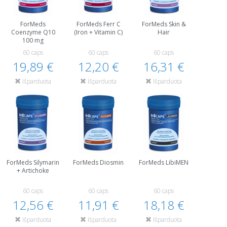
ForMeds
ForMeds Ferr C
ForMeds Skin &
Coenzyme Q10
(Iron + Vitamin C)
Hair
100 mg
60 caps
60 caps
60 caps
19,89 €
12,20 €
16,31 €
Išparduota
Išparduota
Išparduota
ForMeds Silymarin
ForMeds Diosmin
ForMeds LibiMEN
+ Artichoke
60 caps
60 caps
60 caps
12,56 €
11,91 €
18,18 €
Išparduota
Išparduota
Išparduota