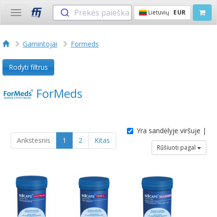
Prekės paieška
Lietuvių
EUR
Toggle
navigation
Gamintojai
Formeds
Rodyti filtrus
ForMeds
Yra sandėlyje viršuje |
Ankstesnis
1
2
Kitas
Rūšiuoti pagal