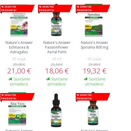
% Savaitės
% Savaitės
% Savaitės
produktai
produktai
produktai
Nature's Answer
Nature's Answer
Nature's Answer
Echinacea &
Passionflower
Spirulina 800 mg
Astragalus
Aerial Parts
90 vcaps
30 ml
90 vcaps
25,00 €
21,50 €
21,00 €
21,00 €
18,06 €
19,32 €
Siunčiame
Siunčiame
Siunčiame
pirmadienį!
pirmadienį!
pirmadienį!
% Savaitės
% Savaitės
produktai
produktai
Nature's Answer
Nature's Answer