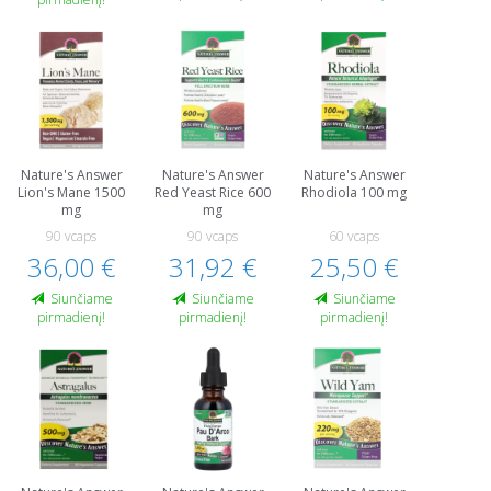
Nature's Answer
Nature's Answer
Nature's Answer
Lion's Mane 1500
Red Yeast Rice 600
Rhodiola 100 mg
mg
mg
90 vcaps
90 vcaps
60 vcaps
36,00 €
31,92 €
25,50 €
Siunčiame
Siunčiame
Siunčiame
pirmadienį!
pirmadienį!
pirmadienį!