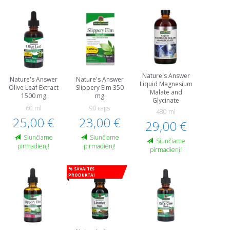
Nature's Answer
Nature's Answer
Nature's Answer
Liquid Magnesium
Olive Leaf Extract
Slippery Elm 350
Malate and
1500 mg
mg
Glycinate
60 ml
90 caps
480 ml
25,00 €
23,00 €
29,00 €
Siunčiame
Siunčiame
Siunčiame
pirmadienį!
pirmadienį!
pirmadienį!
% Savaitės
produktai