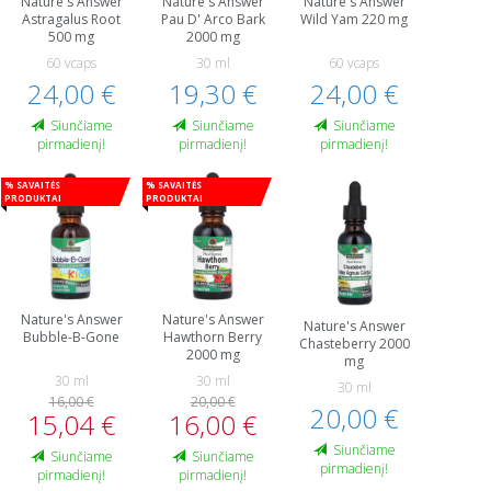
Nature's Answer
Nature's Answer
Nature's Answer
Astragalus Root
Pau D' Arco Bark
Wild Yam 220 mg
500 mg
2000 mg
60 vcaps
30 ml
60 vcaps
24,00 €
19,30 €
24,00 €
Siunčiame
Siunčiame
Siunčiame
pirmadienį!
pirmadienį!
pirmadienį!
% Savaitės
% Savaitės
produktai
produktai
Nature's Answer
Nature's Answer
Nature's Answer
Bubble-B-Gone
Hawthorn Berry
Chasteberry 2000
2000 mg
mg
30 ml
30 ml
30 ml
16,00 €
20,00 €
20,00 €
15,04 €
16,00 €
Siunčiame
Siunčiame
Siunčiame
pirmadienį!
pirmadienį!
pirmadienį!