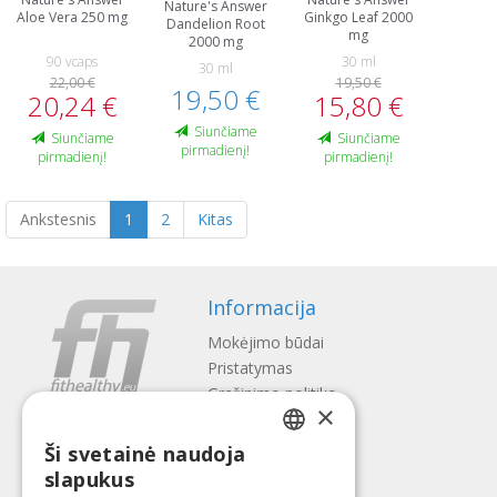
Nature's Answer
Aloe Vera 250 mg
Ginkgo Leaf 2000
Dandelion Root
mg
2000 mg
90 vcaps
30 ml
30 ml
22,00 €
19,50 €
19,50 €
20,24 €
15,80 €
Siunčiame
Siunčiame
Siunčiame
pirmadienį!
pirmadienį!
pirmadienį!
Ankstesnis
1
2
Kitas
Informacija
Mokėjimo būdai
Pristatymas
Gražinimo politika
×
Apie mus
Ši svetainė naudoja
Kontaktai
LATVIAN
slapukus
Terminai ir sąlygos