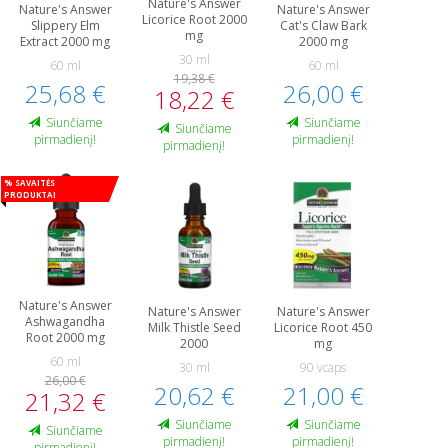
Nature's Answer
Nature's Answer
Nature's Answer
Licorice Root 2000
Slippery Elm
Cat's Claw Bark
mg
Extract 2000 mg
2000 mg
30 ml
60 ml
60 ml
19,38 €
25,68 €
26,00 €
18,22 €
Siunčiame
Siunčiame
Siunčiame
pirmadienį!
pirmadienį!
pirmadienį!
% Savaitės
produktai
Nature's Answer
Nature's Answer
Nature's Answer
Ashwagandha
Milk Thistle Seed
Licorice Root 450
Root 2000 mg
2000
mg
60 ml
30 ml
90 vcaps
26,00 €
20,62 €
21,00 €
21,32 €
Siunčiame
Siunčiame
Siunčiame
pirmadienį!
pirmadienį!
pirmadienį!