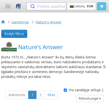
Prekės paieška
Lietuvių
EUR
Toggle
navigation
Gamintojai
Nature's Answer
Rodyti filtrus
Nature's Answer
Įkurta 1972 m., „Nature's Answer“ iki šių dienų išlieka šeimai
priklausantis ir valdomas verslas, kurio natūraliems produktams ir
skystiems vaistažolių ekstraktams taikomi aukščiausi standartai. Ši
ilgalaikė priežiūra ir asmeninis dėmesys šiandieninėje natūralių
produktų rinkoje yra labai retas.
Yra sandėlyje viršuje |
Ankstesnis
1
2
Kitas
Rūšiuoti pagal