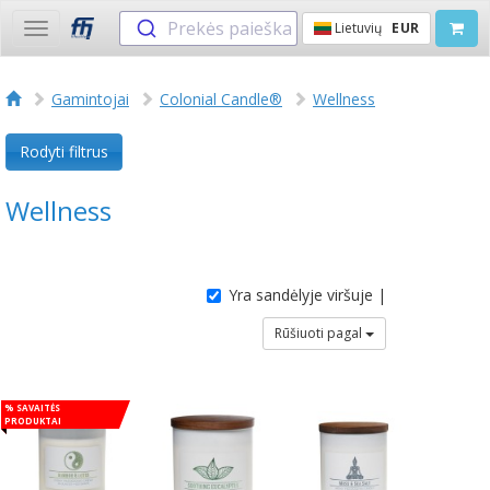
Prekės paieška
Lietuvių
EUR
Toggle
navigation
Gamintojai
Colonial Candle®
Wellness
Rodyti filtrus
Wellness
Yra sandėlyje viršuje |
Rūšiuoti pagal
% Savaitės
produktai