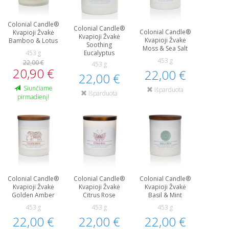
Colonial Candle®
Colonial Candle®
Colonial Candle®
Kvapioji Žvakė
Kvapioji Žvakė
Kvapioji Žvakė
Bamboo & Lotus
Soothing
Moss & Sea Salt
Eucalyptus
453 g
453 g
22,00 €
453 g
20,90 €
22,00 €
22,00 €
Siunčiame
Išparduota
Išparduota
pirmadienį!
Colonial Candle®
Colonial Candle®
Colonial Candle®
Kvapioji Žvakė
Kvapioji Žvakė
Kvapioji Žvakė
Golden Amber
Citrus Rose
Basil & Mint
453 g
453 g
453 g
22,00 €
22,00 €
22,00 €