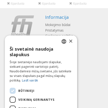
Išparduota
Išparduota
Išparduota
Informacija
Mokėjimo būdai
Pristatymas
Gražinimo politika
×
Apie mus
Ši svetainė naudoja
Kontaktai
LATVIAN
slapukus
Terminai ir sąlygos
ENGLISH
Privatumo politika
Šioje svetainėje naudojami slapukai,
Sekite mus
Surask mus
siekiant pagerinti vartotojo patirtį.
LITHUANIAN
Naudodamiesi mūsų svetaine, jūs sutinkate
ESTONIAN
su visais slapukais pagal mūsų slapukų
politiką.
Lasīt vairāk
RUSSIAN
Mokėti su
BŪTINIEJI
VEIKIMĄ GERINANTYS