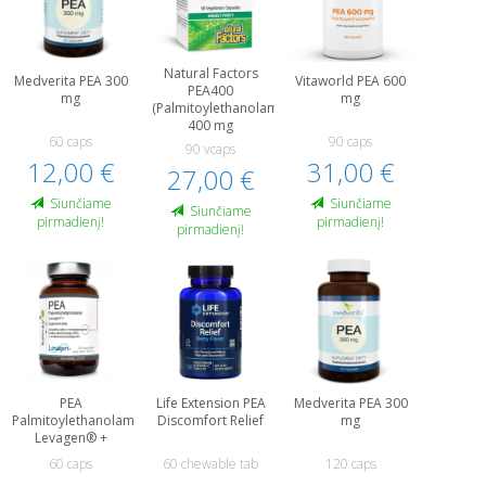
Natural Factors
Medverita PEA 300
Vitaworld PEA 600
PEA400
mg
mg
(Palmitoylethanolamide)
400 mg
60 caps
90 caps
90 vcaps
12,00 €
31,00 €
27,00 €
Siunčiame
Siunčiame
Siunčiame
pirmadienį!
pirmadienį!
pirmadienį!
PEA
Life Extension PEA
Medverita PEA 300
Palmitoylethanolamide
Discomfort Relief
mg
Levagen® +
60 caps
60 chewable tab
120 caps