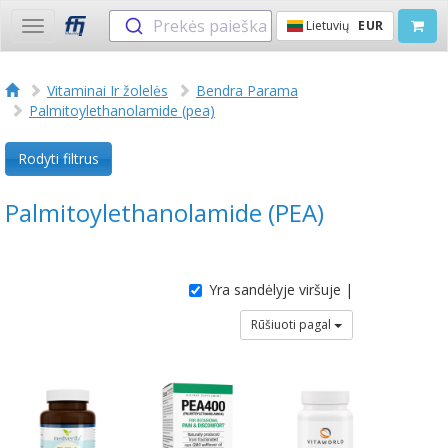
Prekės paieška
Lietuvių
EUR
Toggle
navigation
Vitaminai Ir žolelės
Bendra Parama
Palmitoylethanolamide (pea)
Rodyti filtrus
Palmitoylethanolamide (PEA)
Yra sandėlyje viršuje |
Rūšiuoti pagal