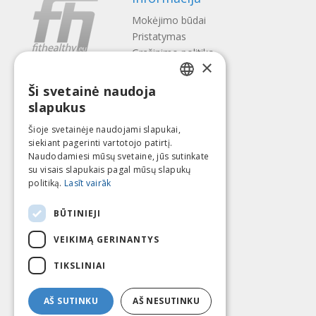
Mokėjimo būdai
Pristatymas
Gražinimo politika
×
Apie mus
Ši svetainė naudoja
Kontaktai
LATVIAN
slapukus
Terminai ir sąlygos
ENGLISH
Privatumo politika
Šioje svetainėje naudojami slapukai,
Sekite mus
Surask mus
siekiant pagerinti vartotojo patirtį.
LITHUANIAN
Naudodamiesi mūsų svetaine, jūs sutinkate
ESTONIAN
su visais slapukais pagal mūsų slapukų
politiką.
Lasīt vairāk
RUSSIAN
Mokėti su
BŪTINIEJI
VEIKIMĄ GERINANTYS
TIKSLINIAI
AŠ SUTINKU
AŠ NESUTINKU