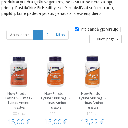
produktai yra draugiški veganams, be GMO ir be nereikalingų
priedų. Pasitikėkite FitHealthy.eu dėl moksliškai suformuluotų
papildų, kurie padeda jaustis geriausiai kiekvieną dieną.
Yra sandėlyje viršuje |
Ankstesnis
1
2
Kitas
Rūšiuoti pagal
Now Foods L-
Now Foods L-
Now Foods L-
Lysine 500 mg L-
Lysine 1000 mg L-
Lysine 500 mg L-
lizinas Amino
lizinas Amino
lizinas Amino
rūgštys
rūgštys
rūgštys
100 vcaps
100 tab
100 tab
15,00 €
15,00 €
13,22 €