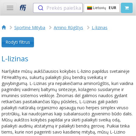
Prekės paieška
Lietuvių
EUR
Toggle
navigation
Sportinė Mityba
Amino Rūgštys
L-lizinas
Rodyti filtrus
L-lizinas
Naršykite mūsų aukščiausios kokybės L-lizino papildus svetainėje
FitHealthy.eu, sukurtų palaikyti jūsų bendrą sveikatą ir
gyvybingumą. L-Lizinas yra nepakeičiama aminorūgštis, kuri vaidina
pagrindinį vaidmenį baltymų sintezėje, kolageno susidaryme ir
imuninės sistemos veikloje. Žinomas dėl galimos naudos gydant
retkarčiais pasitaikančias lūpų pūsleles, L-Lizinas gali padėti
palaikyti natūralią organizmo apsaugą nuo herpes simplex viruso
protrūkių, kai naudojamas kaip subalansuoto gyvenimo būdo dalis.
Mūsų aukštos kokybės papildai yra skirti palaikyti sveiką odą,
palaikyti audinių atstatymą ir palaikyti bendrą gerovę. Puikiai tinka
tiems, kurie nori pagerinti savo kasdienę mitybą, mūsų L-Lizino