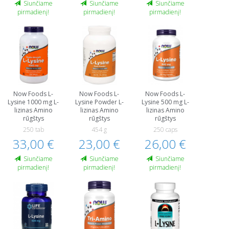
Siunčiame
Siunčiame
Siunčiame
pirmadienį!
pirmadienį!
pirmadienį!
Now Foods L-
Now Foods L-
Now Foods L-
Lysine 1000 mg L-
Lysine Powder L-
Lysine 500 mg L-
lizinas Amino
lizinas Amino
lizinas Amino
rūgštys
rūgštys
rūgštys
250 tab
454 g
250 caps
33,00 €
23,00 €
26,00 €
Siunčiame
Siunčiame
Siunčiame
pirmadienį!
pirmadienį!
pirmadienį!