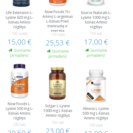
Now Foods Tri-
Life Extension L-
Source Naturals L-
Amino L-argininas
Lysine 620 mg L-
Lysine 1000 mg L-
L-lizinas Prieš
lizinas Amino
lizinas Amino
treniruotę ir
rūgštys
rūgštys
energija
100 vcaps
100 tab
120 caps
15,00 €
17,00 €
25,53 €
Siunčiame
Siunčiame
Siunčiame
pirmadienį!
pirmadienį!
pirmadienį!
Now Foods L-
Solgar L-Lysine
Aliness L-Lysine
Lysine 500 mg L-
1000 mg L-lizinas
500 mg L-lizinas
lizinas Amino
Amino rūgštys
Amino rūgštys
rūgštys
100 tab
250 tab
100 caps
23,00 €
20,50 €