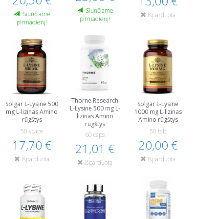
13,00 €
Siunčiame
Siunčiame
Išparduota
pirmadienį!
pirmadienį!
Thorne Research
Solgar L-Lysine 500
Solgar L-Lysine
L-Lysine 500 mg L-
mg L-lizinas Amino
1000 mg L-lizinas
lizinas Amino
rūgštys
Amino rūgštys
rūgštys
50 vcaps
50 tab
60 caps
17,70 €
20,00 €
21,01 €
Išparduota
Išparduota
Išparduota