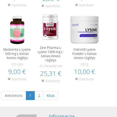
Išparduota
Išparduota
Išparduota
Zein Pharma L-
Medverita L-Lysine
OstroVit Lysine
Lysine 1000 mg L-
500 mg L-lizinas
Powder L-lizinas
lizinas Amino
Amino rūgštys
Amino rūgštys
rūgštys
100 caps
200 g
45 chewable tab
9,00 €
10,00 €
25,31 €
Išparduota
Išparduota
Išparduota
Ankstesnis
1
2
Kitas
Informacija