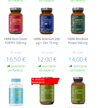
pirmadienį!
pirmadienį!
pirmadienį!
HERB Red Clover
HERB Selenium 200
HERB Rhodiola
FORTE+ 500 mg
μg + Zinc 15 mg
Rosea 500 mg
60 vcaps
100 vcaps
60 vcaps
16,50 €
12,00 €
14,00 €
Siunčiame
Siunčiame
Siunčiame
pirmadienį!
pirmadienį!
pirmadienį!
% Savaitės
produktai