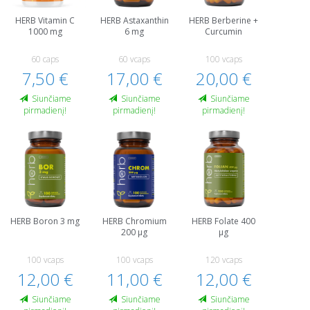
HERB Vitamin C
HERB Astaxanthin
HERB Berberine +
1000 mg
6 mg
Curcumin
60 caps
60 vcaps
100 vcaps
7,50 €
17,00 €
20,00 €
Siunčiame
Siunčiame
Siunčiame
pirmadienį!
pirmadienį!
pirmadienį!
HERB Boron 3 mg
HERB Chromium
HERB Folate 400
200 µg
µg
100 vcaps
100 vcaps
120 vcaps
12,00 €
11,00 €
12,00 €
Siunčiame
Siunčiame
Siunčiame