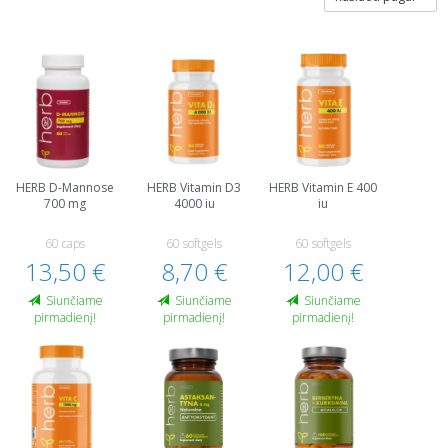
HERB D-Mannose
HERB Vitamin D3
HERB Vitamin E 400
700 mg
4000 iu
iu
60 caps
60 softgels
60 softgels
13,50 €
8,70 €
12,00 €
Siunčiame
Siunčiame
Siunčiame
pirmadienį!
pirmadienį!
pirmadienį!