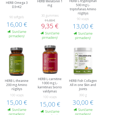
HERB L-tryptophan
HERB Melatonin 1
HERB Omega 3
500 mg L-
mg
D3+K2
triptofanas Amino
rūgštys
30 gummies
90 softgels
90 vcaps
11,00 €
16,00 €
9,35 €
13,00 €
Siunčiame
Siunčiame
Siunčiame
pirmadienį!
pirmadienį!
pirmadienį!
HERB L-carnitine
HERB L-theanine
HERB Fish Collagen
1000 mg L-
200 mg Amino
All in one Skin and
karnitinas Svorio
rūgštys
Joints
valdymas
100 vcaps
390 g
100 vcaps
15,00 €
30,00 €
15,00 €
Siunčiame
Siunčiame
Siunčiame
pirmadienį!
pirmadienį!