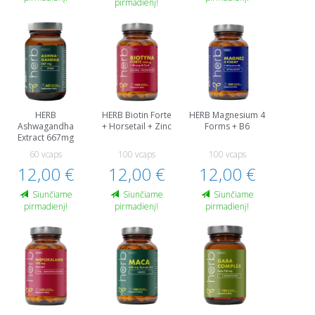
pirmadienį!
HERB
HERB Biotin Forte
HERB Magnesium 4
Ashwagandha
+ Horsetail + Zinc
Forms + B6
Extract 667mg
60 vcaps
100 vcaps
100 vcaps
12,00 €
12,00 €
12,00 €
Siunčiame
Siunčiame
Siunčiame
pirmadienį!
pirmadienį!
pirmadienį!