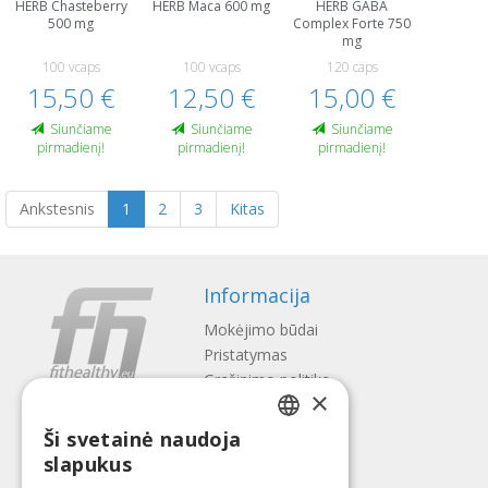
HERB Chasteberry
HERB Maca 600 mg
HERB GABA
500 mg
Complex Forte 750
mg
100 vcaps
100 vcaps
120 caps
15,50 €
12,50 €
15,00 €
Siunčiame
Siunčiame
Siunčiame
pirmadienį!
pirmadienį!
pirmadienį!
Ankstesnis
1
2
3
Kitas
Informacija
Mokėjimo būdai
Pristatymas
Gražinimo politika
×
Apie mus
Ši svetainė naudoja
Kontaktai
LATVIAN
slapukus
Terminai ir sąlygos
ENGLISH