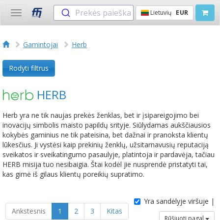
Prekės paieška
Lietuvių
EUR
Toggle
navigation
Gamintojai
Herb
Rodyti filtrus
HERB
Herb yra ne tik naujas prekės ženklas, bet ir įsipareigojimo bei
inovacijų simbolis maisto papildų srityje. Siūlydamas aukščiausios
kokybės gaminius ne tik pateisina, bet dažnai ir pranoksta klientų
lūkesčius. Ji vystėsi kaip prekinių ženklų, užsitarnavusių reputaciją
sveikatos ir sveikatingumo pasaulyje, platintoja ir pardavėja, tačiau
HERB misija tuo nesibaigia. Štai kodėl jie nusprendė pristatyti tai,
kas gimė iš gilaus klientų poreikių supratimo.
Yra sandėlyje viršuje |
Ankstesnis
1
2
3
Kitas
Rūšiuoti pagal