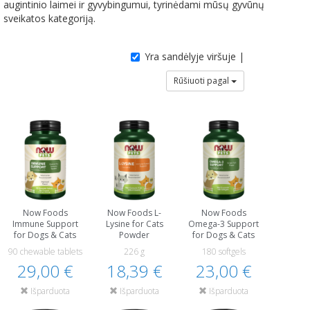
augintinio laimei ir gyvybingumui, tyrinėdami mūsų gyvūnų
sveikatos kategoriją.
Yra sandėlyje viršuje |
Rūšiuoti pagal
Now Foods
Now Foods L-
Now Foods
Immune Support
Lysine for Cats
Omega-3 Support
for Dogs & Cats
Powder
for Dogs & Cats
90 chewable tablets
226 g
180 softgels
29,00 €
18,39 €
23,00 €
Išparduota
Išparduota
Išparduota