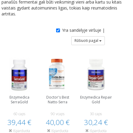
panašūs fermentai gali būti veiksmingi vieni arba kartu su kitais
vaistais gydant autoimunines ligas, tokias kaip reumatoidinis
artritas.
Yra sandėlyje viršuje |
Rūšiuoti pagal
Enzymedica
Doctor's Best
Enzymedica Repair
SerraGold
Natto-Serra
Gold
60 caps
90 vcaps
30 caps
39,44 €
40,00 €
30,24 €
Išparduota
Išparduota
Išparduota