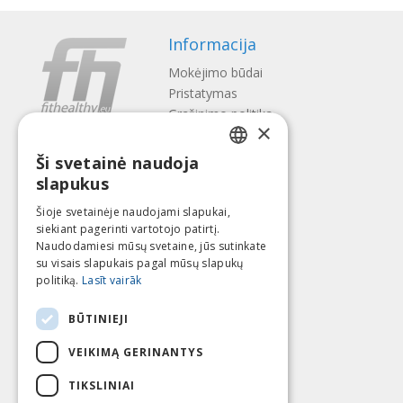
Informacija
Mokėjimo būdai
Pristatymas
Gražinimo politika
×
Apie mus
Ši svetainė naudoja
Kontaktai
LATVIAN
slapukus
Terminai ir sąlygos
ENGLISH
Privatumo politika
Šioje svetainėje naudojami slapukai,
Sekite mus
Surask mus
siekiant pagerinti vartotojo patirtį.
LITHUANIAN
Naudodamiesi mūsų svetaine, jūs sutinkate
ESTONIAN
su visais slapukais pagal mūsų slapukų
politiką.
Lasīt vairāk
RUSSIAN
Mokėti su
BŪTINIEJI
VEIKIMĄ GERINANTYS
TIKSLINIAI