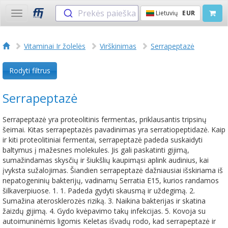
Prekės paieška
Lietuvių
EUR
Toggle
navigation
Vitaminai Ir žolelės
Virškinimas
Serrapeptazė
Rodyti filtrus
Serrapeptazė
Serrapeptazė yra proteolitinis fermentas, priklausantis tripsinų
šeimai. Kitas serrapeptazės pavadinimas yra serratiopeptidazė. Kaip
ir kiti proteolitiniai fermentai, serrapeptazė padeda suskaidyti
baltymus į mažesnes molekules. Jis gali paskatinti gijimą,
sumažindamas skysčių ir šiukšlių kaupimąsi aplink audinius, kai
įvyksta sužalojimas. Šiandien serrapeptazė dažniausiai išskiriama iš
nepatogeninių bakterijų, vadinamų Serratia E15, kurios randamos
šilkaverpiuose. 1. 1. Padeda gydyti skausmą ir uždegimą. 2.
Sumažina aterosklerozės riziką. 3. Naikina bakterijas ir skatina
žaizdų gijimą. 4. Gydo kvėpavimo takų infekcijas. 5. Kovoja su
autoimuninėmis ligomis Keletas išvadų rodo, kad serrapeptazė ir