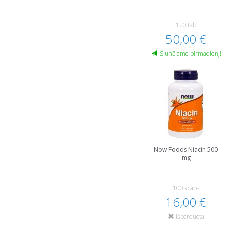
120 tab
50,00 €
Siunčiame pirmadienį!
Now Foods Niacin 500
mg
100 vcaps
16,00 €
Išparduota