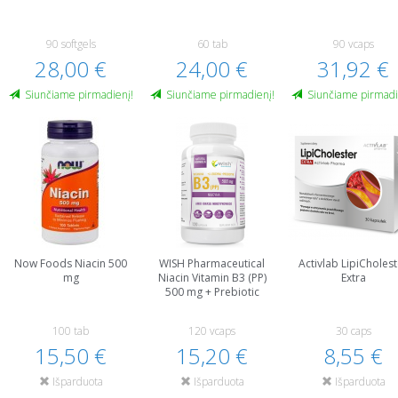
90 softgels
60 tab
90 vcaps
28,00 €
24,00 €
31,92 €
Siunčiame pirmadienį!
Siunčiame pirmadienį!
Siunčiame pirmadi
Now Foods Niacin 500
WISH Pharmaceutical
Activlab LipiCholest
mg
Niacin Vitamin B3 (PP)
Extra
500 mg + Prebiotic
100 tab
120 vcaps
30 caps
15,50 €
15,20 €
8,55 €
Išparduota
Išparduota
Išparduota