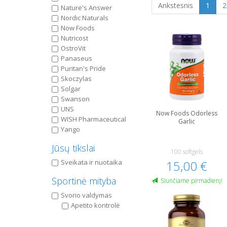
Ankstesnis
1
2
Nature's Answer
Nordic Naturals
Now Foods
Nutricost
OstroVit
Panaseus
Puritan's Pride
Skoczylas
Solgar
Swanson
UNS
Now Foods Odorless
WISH Pharmaceutical
Garlic
Yango
Jūsų tikslai
100 softgels
Sveikata ir nuotaika
15,00 €
Sportinė mityba
Siunčiame pirmadienį!
Svorio valdymas
Apetito kontrolė