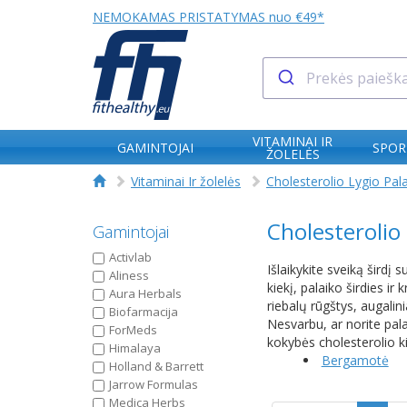
NEMOKAMAS PRISTATYMAS nuo €49*
VITAMINAI IR
GAMINTOJAI
SPOR
ŽOLELĖS
Vitaminai Ir žolelės
Cholesterolio Lygio Pal
Cholesterolio
Gamintojai
Activlab
Išlaikykite sveiką širdį
Aliness
kiekį, palaiko širdies ir
Aura Herbals
riebalų rūgštys, augalini
Biofarmacija
Nesvarbu, ar norite pala
ForMeds
kokybės cholesterolio kie
Himalaya
Bergamotė
Holland & Barrett
Jarrow Formulas
Medica Herbs