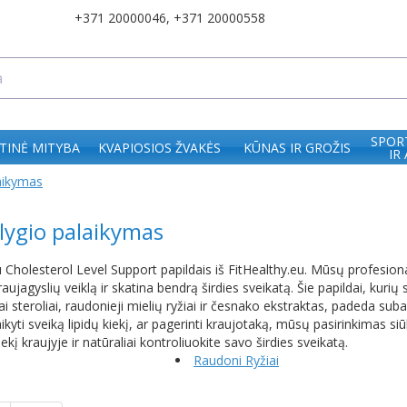
+371 20000046
,
+371 20000558
SPOR
TINĖ MITYBA
KVAPIOSIOS ŽVAKĖS
KŪNAS IR GROŽIS
IR
aikymas
 lygio palaikymas
 su Cholesterol Level Support papildais iš FitHealthy.eu. Mūsų profesion
 kraujagyslių veiklą ir skatina bendrą širdies sveikatą. Šie papildai, kur
ai steroliai, raudonieji mielių ryžiai ir česnako ekstraktas, padeda suba
ikyti sveiką lipidų kiekį, ar pagerinti kraujotaką, mūsų pasirinkimas s
kį kraujyje ir natūraliai kontroliuokite savo širdies sveikatą.
Raudoni Ryžiai