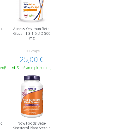
 +
Aliness Yestimun Beta-
Glucan 1,3-1,6 β-D 500
mg
100 vcaps
25,00 €
enį!
Siunčiame pirmadienį!
ed
Now Foods Beta-
g
Sitosterol Plant Sterols