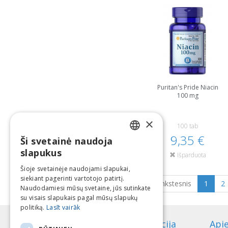
Puritan's Pride Niacin
100 mg
×
100 tab
9,35 €
Ši svetainė naudoja
LATVIAN
slapukus
Išparduota
ENGLISH
Šioje svetainėje naudojami slapukai,
siekiant pagerinti vartotojo patirtį.
LITHUANIAN
Ankstesnis
1
2
Naudodamiesi mūsų svetaine, jūs sutinkate
ESTONIAN
su visais slapukais pagal mūsų slapukų
politiką.
Lasīt vairāk
RUSSIAN
Informacija
Api