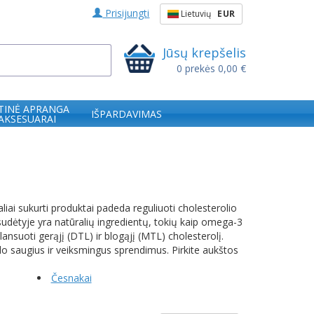
Prisijungti
Lietuvių
EUR
Jūsų krepšelis
0
prekės
0,00 €
TINĖ APRANGA
IŠPARDAVIMAS
 AKSESUARAI
aliai sukurti produktai padeda reguliuoti cholesterolio
ių sudėtyje yra natūralių ingredientų, tokių kaip omega-3
lansuoti gerąjį (DTL) ir blogąjį (MTL) cholesterolį.
iūlo saugius ir veiksmingus sprendimus. Pirkite aukštos
Česnakai