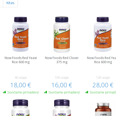
Kitas
Now Foods Red Yeast
Now Foods Red Clover
Now Foods Red Yea
Rice 600 mg
375 mg
Rice 600 mg
60 vcaps
100 vcaps
120 vcaps
18,00 €
16,00 €
28,00 €
Siunčiame pirmadienį!
Siunčiame pirmadienį!
Siunčiame pirmadi