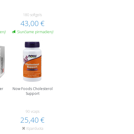
180 softgels
43,00 €
enį!
Siunčiame pirmadienį!
er
Now Foods Cholesterol
Support
90 vcaps
25,40 €
Išparduota