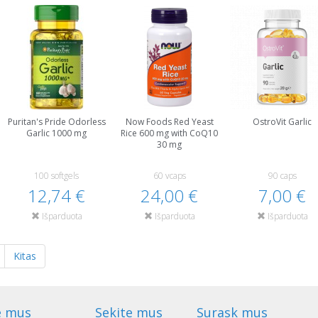
Puritan's Pride Odorless
Now Foods Red Yeast
OstroVit Garlic
Garlic 1000 mg
Rice 600 mg with CoQ10
30 mg
100 softgels
60 vcaps
90 caps
12,74 €
24,00 €
7,00 €
Išparduota
Išparduota
Išparduota
Kitas
e mus
Sekite mus
Surask mus