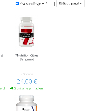
Yra sandėlyje viršuje |
Rūšiuoti pagal
st
7Nutrition Citrus
Bergamot
60 vcaps
24,00 €
enį!
Siunčiame pirmadienį!