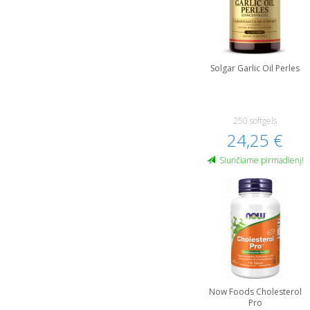
Solgar Garlic Oil Perles
250 softgels
24,25 €
Siunčiame pirmadienį!
Now Foods Cholesterol
Pro