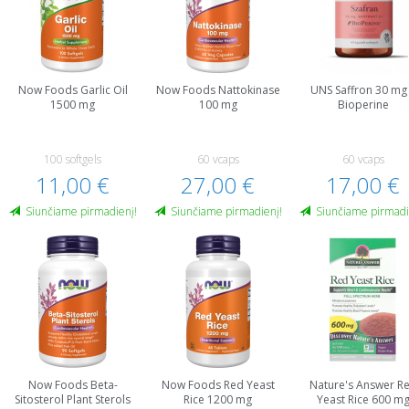
Now Foods Garlic Oil
Now Foods Nattokinase
UNS Saffron 30 mg
1500 mg
100 mg
Bioperine
100 softgels
60 vcaps
60 vcaps
11,00 €
27,00 €
17,00 €
Siunčiame pirmadienį!
Siunčiame pirmadienį!
Siunčiame pirmadi
Now Foods Beta-
Now Foods Red Yeast
Nature's Answer R
Sitosterol Plant Sterols
Rice 1200 mg
Yeast Rice 600 m