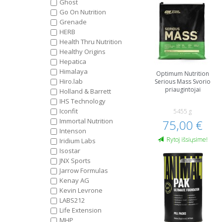
Ghost
Go On Nutrition
Grenade
HERB
Health Thru Nutrition
Healthy Origins
Hepatica
Himalaya
Optimum Nutrition
Hiro.lab
Serious Mass Svorio
priaugintojai
Holland & Barrett
IHS Technology
Iconfit
5455 g
Immortal Nutrition
75,00 €
Intenson
Rytoj išsiųsime!
Iridium Labs
Isostar
JNX Sports
Jarrow Formulas
Kenay AG
Kevin Levrone
LABS212
Life Extension
MHP