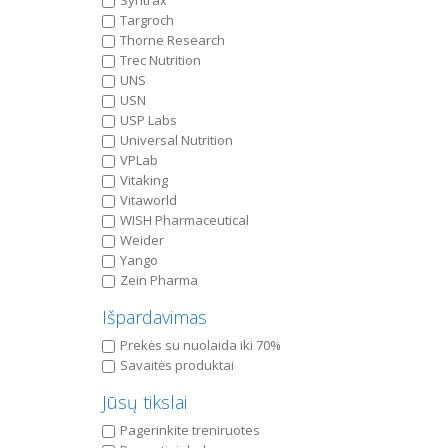
Syntrax
Targroch
Thorne Research
Trec Nutrition
UNS
USN
USP Labs
Universal Nutrition
VPLab
Vitaking
Vitaworld
WISH Pharmaceutical
Weider
Yango
Zein Pharma
Išpardavimas
Prekės su nuolaida iki 70%
Savaitės produktai
Jūsų tikslai
Pagerinkite treniruotes