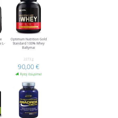
e
Optimum Nutrition Gold
i L-
Standard 100% Whey
Baltymai
2273 g
90,00 €
!
Rytoj išsiųsime!