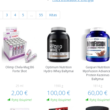
3
4
5
…
55
Kitas
Olimp Chela-Mag B6
Optimum Nutrition
Gaspari Nutrition
Forte Shot
Hydro Whey Baltymai
MyoFusion Advanc
Protein Kazeinas
Baltymai
25 ml
1590 g
1814 g
2,00 €
100,00 €
60,00 €
Rytoj išsiųsime!
Rytoj išsiųsime!
Rytoj išsiųsime