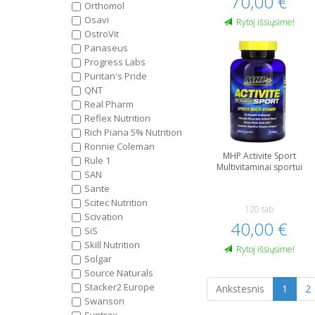
70,00 €
Orthomol
Osavi
Rytoj išsiųsime!
OstroVit
Panaseus
Progress Labs
Puritan's Pride
QNT
Real Pharm
Reflex Nutrition
Rich Piana 5% Nutrition
Ronnie Coleman
MHP Activite Sport
Rule 1
Multivitaminai sportui
SAN
Sante
Scitec Nutrition
120 tab
Scivation
40,00 €
SiS
Skill Nutrition
Rytoj išsiųsime!
Solgar
Source Naturals
Stacker2 Europe
Ankstesnis
1
2
Swanson