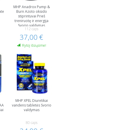
%
MHP Anadrox Pump &
ate
Burn Azoto oksido
stiprintuvai Prieš
treniruotę ir energija
Svorio valdymas
112 caps
37,00 €
!
Rytoj išsiųsime!
MHP XPEL Diuretikai
AA
vandens tabletės Svorio
ai
valdymas
80 caps