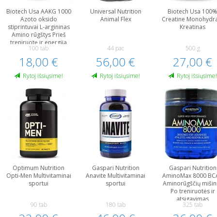
Biotech Usa AAKG 1000
Universal Nutrition
Biotech Usa 100
Azoto oksido
Animal Flex
Creatine Monohydr
stiprintuvai L-argininas
Kreatinas
Amino rūgštys Prieš
treniruotę ir energija
100 tab
44 pac
500 g
18,00 €
56,00 €
27,00 €
Rytoj išsiųsime!
Rytoj išsiųsime!
Rytoj išsiųsime
Optimum Nutrition
Gaspari Nutrition
Gaspari Nutrition
Opti-Men Multivitaminai
Anavite Multivitaminai
AminoMax 8000 BC
sportui
sportui
Aminorūgščių mišini
Po treniruotės ir
atsigavimas
90 tab
180 tab
325 tab