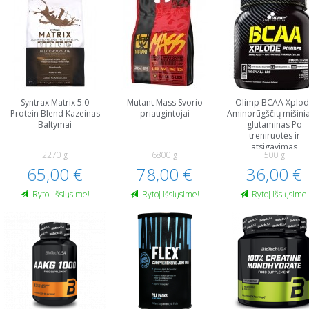
Syntrax Matrix 5.0
Mutant Mass Svorio
Olimp BCAA Xplod
Protein Blend Kazeinas
priaugintojai
Aminorūgščių mišinia
Baltymai
glutaminas Po
treniruotės ir
atsigavimas
2270 g
6800 g
500 g
65,00 €
78,00 €
36,00 €
Rytoj išsiųsime!
Rytoj išsiųsime!
Rytoj išsiųsime