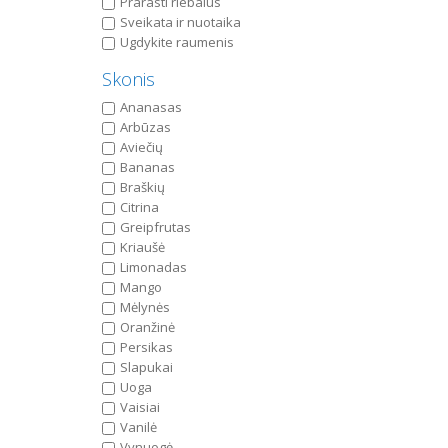
Prarasti riebalus
Sveikata ir nuotaika
Ugdykite raumenis
Skonis
Ananasas
Arbūzas
Aviečių
Bananas
Braškių
Citrina
Greipfrutas
Kriaušė
Limonadas
Mango
Mėlynės
Oranžinė
Persikas
Slapukai
Uoga
Vaisiai
Vanilė
Vynuogė