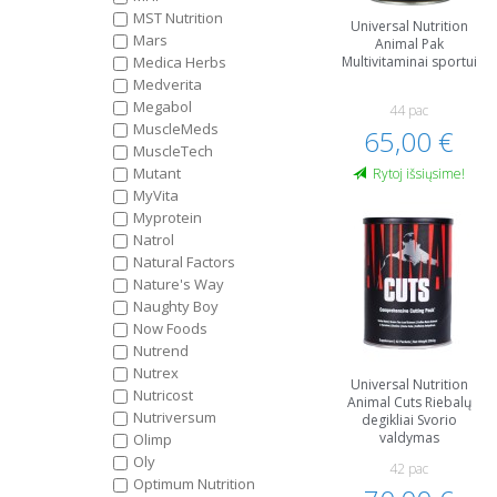
MST Nutrition
Universal Nutrition
Mars
Animal Pak
Medica Herbs
Multivitaminai sportui
Medverita
Megabol
44 paс
MuscleMeds
65,00 €
MuscleTech
Mutant
Rytoj išsiųsime!
MyVita
Myprotein
Natrol
Natural Factors
Nature's Way
Naughty Boy
Now Foods
Nutrend
Nutrex
Universal Nutrition
Nutricost
Animal Cuts Riebalų
Nutriversum
degikliai Svorio
valdymas
Olimp
Oly
42 pac
Optimum Nutrition