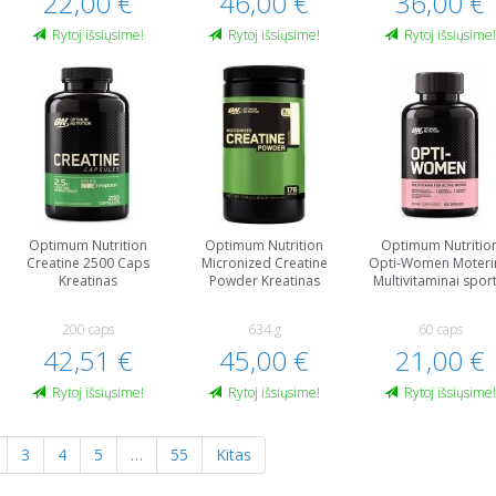
22,00 €
46,00 €
36,00 €
Rytoj išsiųsime!
Rytoj išsiųsime!
Rytoj išsiųsime
Optimum Nutrition
Optimum Nutrition
Optimum Nutritio
Creatine 2500 Caps
Micronized Creatine
Opti-Women Moter
Kreatinas
Powder Kreatinas
Multivitaminai sport
200 caps
634 g
60 caps
42,51 €
45,00 €
21,00 €
Rytoj išsiųsime!
Rytoj išsiųsime!
Rytoj išsiųsime
3
4
5
…
55
Kitas