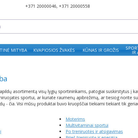
+371 20000046
,
+371 20000558
SPOR
TINĖ MITYBA
KVAPIOSIOS ŽVAKĖS
KŪNAS IR GROŽIS
IR
ba
apildų asortimentą visų lygių sportininkams, patogiai suskirstytus į k
eniruojatės sportui, ar kuriate raumenų apibrėžimą, ar tiesiog norite 
dų - čia. Visi mūsų produktai buvo kruopščiai tiekiami tiekiant tik ger
Moterims
Multivitaminai sportui
i
Po treniruotės ir atsigavimas
Prieš treniruotę ir energija