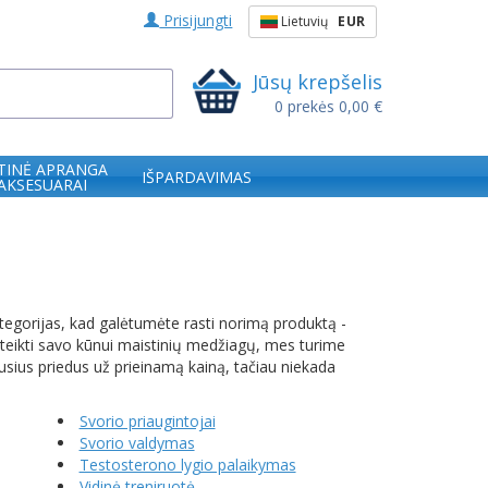
Prisijungti
Lietuvių
EUR
Jūsų krepšelis
0
prekės
0,00 €
TINĖ APRANGA
IŠPARDAVIMAS
 AKSESUARAI
ategorijas, kad galėtumėte rasti norimą produktą -
suteikti savo kūnui maistinių medžiagų, mes turime
iausius priedus už prieinamą kainą, tačiau niekada
Svorio priaugintojai
Svorio valdymas
Testosterono lygio palaikymas
Vidinė treniruotė