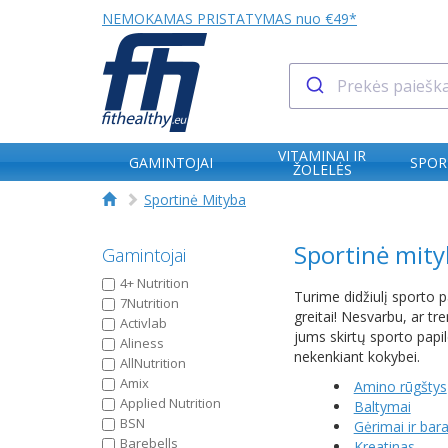
NEMOKAMAS PRISTATYMAS nuo €49*
VITAMINAI IR
GAMINTOJAI
SPOR
ŽOLELĖS
Sportinė Mityba
Sportinė mity
Gamintojai
4+ Nutrition
Turime didžiulį sporto p
7Nutrition
greitai! Nesvarbu, ar tr
Activlab
jums skirtų sporto papil
Aliness
nekenkiant kokybei.
AllNutrition
Amix
Amino rūgštys
Applied Nutrition
Baltymai
BSN
Gėrimai ir bara
Barebells
Kreatinas