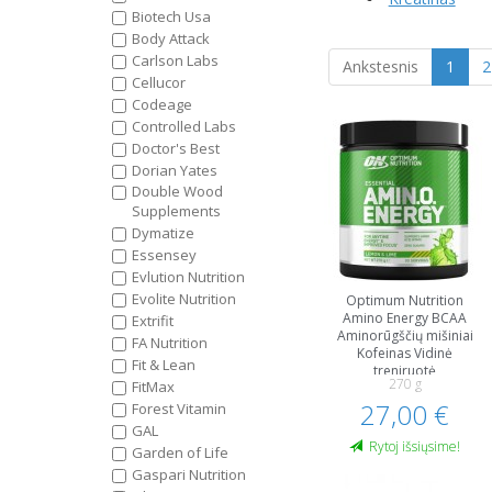
Biotech Usa
Body Attack
Carlson Labs
Ankstesnis
1
2
Cellucor
Codeage
Controlled Labs
Doctor's Best
Dorian Yates
Double Wood
Supplements
Dymatize
Essensey
Evlution Nutrition
Evolite Nutrition
Optimum Nutrition
Amino Energy BCAA
Extrifit
Aminorūgščių mišiniai
FA Nutrition
Kofeinas Vidinė
Fit & Lean
treniruotė
270 g
FitMax
27,00 €
Forest Vitamin
GAL
Rytoj išsiųsime!
Garden of Life
Gaspari Nutrition