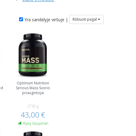
Yra sandėlyje viršuje |
Rūšiuoti pagal
Optimum Nutrition
ed
Serious Mass Svorio
priaugintojai
2730 g
43,00 €
!
Rytoj išsiųsime!