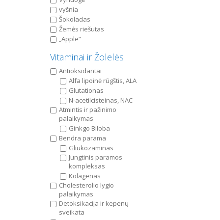
vyšnia
Šokoladas
Žemės riešutas
„Apple“
Vitaminai ir Žolelės
Antioksidantai
Alfa lipoinė rūgštis, ALA
Glutationas
N-acetilcisteinas, NAC
Atmintis ir pažinimo
palaikymas
Ginkgo Biloba
Bendra parama
Gliukozaminas
Jungtinis paramos
kompleksas
Kolagenas
Cholesterolio lygio
palaikymas
Detoksikacija ir kepenų
sveikata