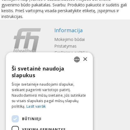
gyvenimo būdo pakaitalas. Svarbu: Produkto pakuotė ir sudėtis gali
keistis. Prieš vartojimą visada perskaitykite etiketę, įspėjimus ir
instrukcijas.
Informacija
Mokėjimo būdai
Pristatymas
Gražinimo politika
×
Apie mus
Ši svetainė naudoja
Kontaktai
LATVIAN
slapukus
Terminai ir sąlygos
ENGLISH
Privatumo politika
Šioje svetainėje naudojami slapukai,
Sekite mus
Surask mus
siekiant pagerinti vartotojo patirtį.
LITHUANIAN
Naudodamiesi mūsų svetaine, jūs sutinkate
ESTONIAN
su visais slapukais pagal mūsų slapukų
politiką.
Lasīt vairāk
RUSSIAN
Mokėti su
BŪTINIEJI
VEIKIMĄ GERINANTYS