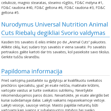
celiuliozė, magnio stearatas, stearino rūgštis, FD&C mėlyna #1,
FD&C raudona #40, FD&C geltona #6, FD&C raudona #3, FD&C
geltona #5.
Nurodymus Universal Nutrition Animal
Cuts Riebalų degikliai Svorio valdymas
Kasdien tris savaites iš eilės imkite po dvi „Animal Cuts“ pakuotes.
Atlikite ciklą, kurį sudaro trys savaitės ir viena savaitė. Po savaitės
pertraukos galite kartoti dar tris savaites, kol pasieksite savo tikslus.
Gerkite tuščiu skrandžiu.
Papildoma informacija
Prieš vartojimą pasitarkite su gydytoju ar kvalifikuotu sveikatos
priežiūros specialistu, ypač jei esate nėščia, maitinate krūtimi,
vartojate vaistus ar turite sveikatos sutrikimų. Neviršykite
rekomenduojamos paros dozės. Nevartokite, jei esate alergiški bet
kuriai sudedamajai daliai. Laikyti vaikams nepasiekiamoje vietoje.
Laikyti vėsioje, sausoje vietoje. Maisto papildai neturėtų būti
vartojami kaip įvairios ir subalansuotos mitybos bei sveiko