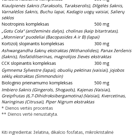
Kiaulpienės šaknis (Taraksolis, Tarakserolis), Dilgėlės šaknis,
Varnalėšos šaknis, Buchu lapai, Kadagio uogų vaisiai, Salierų
sėklos
Nootropinis kompleksas
500 mg
„Gotu Cola“ (antžeminės dalys), cholinas (kaip bitartratas),
„Monniera“ puodeliai (Bacopasides A ir B) (lapai)
Kortizolį slopinantis kompleksas
300 mg
Ashwangandha šaknų ekstraktas (Withanolides), Panax ženšenis
(šaknis), fosfatidilserinas, magnolijos žievės ekstraktas
CCK slopinantis kompleksas
300 mg
Gymnema Sylvestre (lapai), obuolių pektinas (vaisiai), jojobos
sėklų ekstraktas (Simmondsin)
Biologinio prieinamumo kompleksas
500 mg
Imbiero šaknis (Gingerols, Shogaols), Kajenas (Vaisiai),
Greipfrutas (6,7-Dihidroksibergamotina) (Vaisiai), Kvercetinas,
Naringinas (Citrusai), Piper Nigrum ekstraktas
* Dienos vertės procentas
** Dienos vertė nenustatyta.
Kiti ingredientai: želatina, dikalcio fosfatas, mikrokristalinė