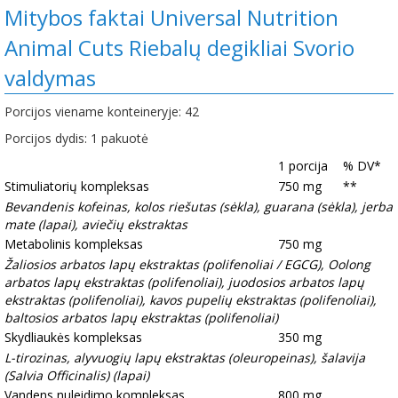
Mitybos faktai Universal Nutrition
Animal Cuts Riebalų degikliai Svorio
valdymas
Porcijos viename konteineryje: 42
Porcijos dydis: 1 pakuotė
1 porcija
% DV*
Stimuliatorių kompleksas
750 mg
**
Bevandenis kofeinas, kolos riešutas (sėkla), guarana (sėkla), jerba
mate (lapai), aviečių ekstraktas
Metabolinis kompleksas
750 mg
Žaliosios arbatos lapų ekstraktas (polifenoliai / EGCG), Oolong
arbatos lapų ekstraktas (polifenoliai), juodosios arbatos lapų
ekstraktas (polifenoliai), kavos pupelių ekstraktas (polifenoliai),
baltosios arbatos lapų ekstraktas (polifenoliai)
Skydliaukės kompleksas
350 mg
L-tirozinas, alyvuogių lapų ekstraktas (oleuropeinas), šalavija
(Salvia Officinalis) (lapai)
Vandens nuleidimo kompleksas
800 mg