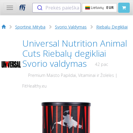
Prekės paieška
Lietuvių
EUR
Toggle
navigation
Sportinė Mityba
Svorio Valdymas
Riebalų Degikliai
Universal Nutrition Animal
Cuts Riebalų degikliai
Svorio valdymas
42 pac
Premium Maisto Papildai, Vitaminai ir Žolelės |
FitHealthy.eu