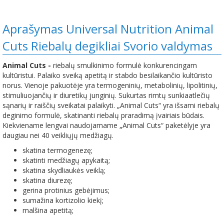
Aprašymas Universal Nutrition Animal
Cuts Riebalų degikliai Svorio valdymas
Animal Cuts -
riebalų smulkinimo formulė konkurencingam
kultūristui. Palaiko sveiką apetitą ir stabdo besilaikančio kultūristo
norus. Vienoje pakuotėje yra termogeninių, metabolinių, lipolitinių,
stimuliuojančių ir diuretikų junginių. Sukurtas rimtų sunkiaatlečių
sąnarių ir raiščių sveikatai palaikyti. „Animal Cuts“ yra išsami riebalų
deginimo formulė, skatinanti riebalų praradimą įvairiais būdais.
Kiekviename lengvai naudojamame „Animal Cuts“ paketėlyje yra
daugiau nei 40 veikliųjų medžiagų.
skatina termogenezę;
skatinti medžiagų apykaitą;
skatina skydliaukės veiklą;
skatina diurezę;
gerina protinius gebėjimus;
sumažina kortizolio kiekį;
malšina apetitą;