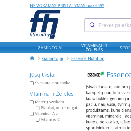
NEMOKAMAS PRISTATYMAS nuo €49*
VITAMINAI IR
GAMINTOJAI
SPOR
ŽOLELĖS
Gamintojai
Essence Nutrition
Essence
Jūsų tikslai
Sveikata ir nuotaika
Įsivaizduokite, kad pro 
kampelių naudojo sveika
Vitaminai ir Žolelės
kūno būklės gerinimą ir 
Moterų sveikata
pačiu, naujausių tyrimų i
Plaukai, oda ir nagai
produktams, kurie dieną
Vitaminai A-z
vitaminai, mineralai, ad
Vitamino C
kurios, be kita ko, iešk
sportininkams, atminties