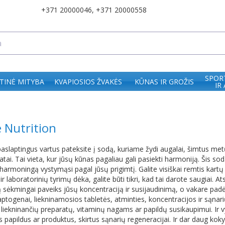
+371 20000046
,
+371 20000558
SPOR
TINĖ MITYBA
KVAPIOSIOS ŽVAKĖS
KŪNAS IR GROŽIS
IR
 Nutrition
paslaptingus vartus pateksite į sodą, kuriame žydi augalai, šimtus metų v
tai. Tai vieta, kur jūsų kūnas pagaliau gali pasiekti harmoniją. Šis s
harmoningą vystymąsi pagal jūsų prigimtį. Galite visiškai remtis kartų p
r laboratorinių tyrimų dėka, galite būti tikri, kad tai darote saugiai. A
 sėkmingai paveiks jūsų koncentraciją ir susijaudinimą, o vakare padės
aptogenai, liekninamosios tabletės, atminties, koncentracijos ir sąnar
o liekninančių preparatų, vitaminų nagams ar papildų susikaupimui. Ir v
 papildus ar produktus, skirtus sąnarių regeneracijai. Ir dar daug koky