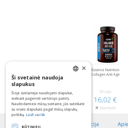
×
Essence Nutrition
Collagen Anti Age
Ši svetainė naudoja
LATVIAN
slapukus
ENGLISH
90 caps
Šioje svetainėje naudojami slapukai,
16,02 €
siekiant pagerinti vartotojo patirtį.
LITHUANIAN
Naudodamiesi mūsų svetaine, jūs sutinkate
Išparduota
ESTONIAN
su visais slapukais pagal mūsų slapukų
politiką.
Lasīt vairāk
RUSSIAN
Informacija
Api
BŪTINIEJI