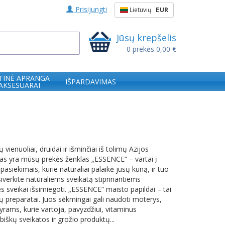
Prisijungti
Lietuvių
EUR
Jūsų krepšelis
0
prekės
0,00 €
TINĖ APRANGA
IŠPARDAVIMAS
 AKSESUARAI
ienuoliai, druidai ir išminčiai iš tolimų Azijos
odas yra mūsų prekės ženklas „ESSENCE“ – vartai į
asiekimais, kurie natūraliai palaikė jūsų kūną, ir tuo
tsiverkite natūraliems sveikatą stiprinantiems
 sveikai išsimiegoti. „ESSENCE“ maisto papildai – tai
ių preparatai. Juos sėkmingai gali naudoti moterys,
yrams, kurie vartoja, pavyzdžiui, vitaminus
biškų sveikatos ir grožio produktų...