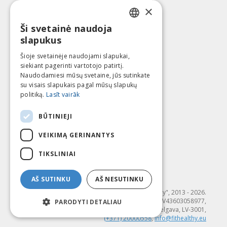
Gražinimo politika
×
Apie mus
Ši svetainė naudoja
Kontaktai
LATVIAN
slapukus
Terminai ir sąlygos
ENGLISH
Privatumo politika
Šioje svetainėje naudojami slapukai,
Sekite mus
Surask mus
siekiant pagerinti vartotojo patirtį.
LITHUANIAN
Naudodamiesi mūsų svetaine, jūs sutinkate
ESTONIAN
su visais slapukais pagal mūsų slapukų
politiką.
Lasīt vairāk
RUSSIAN
Mokėti su
BŪTINIEJI
VEIKIMĄ GERINANTYS
TIKSLINIAI
AŠ SUTINKU
AŠ NESUTINKU
© SIA "Fit & Healthy", 2013 - 2026.
"FIT & HEALTHY" SIA, Reģ. nr. LV43603058977,
PARODYTI DETALIAU
Dambja 4-20, Jelgava, LV-3001,
(+371) 20000558
,
info@fithealthy.eu