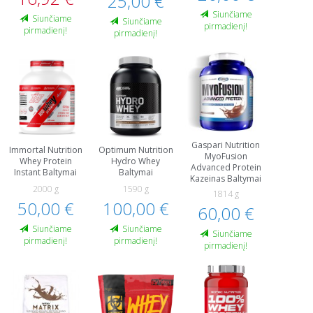
25,00 €
Siunčiame
Siunčiame
Siunčiame
pirmadienį!
pirmadienį!
pirmadienį!
Gaspari Nutrition
Immortal Nutrition
Optimum Nutrition
MyoFusion
Whey Protein
Hydro Whey
Advanced Protein
Instant Baltymai
Baltymai
Kazeinas Baltymai
2000 g
1590 g
1814 g
50,00 €
100,00 €
60,00 €
Siunčiame
Siunčiame
Siunčiame
pirmadienį!
pirmadienį!
pirmadienį!