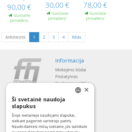
30,00 €
78,00 €
90,00 €
Siunčiame
Siunčiame
Siunčiame
pirmadienį!
pirmadienį!
pirmadienį!
Ankstesnis
1
2
3
4
Kitas
Informacija
Mokėjimo būdai
Pristatymas
Gražinimo politika
×
Apie mus
Ši svetainė naudoja
Kontaktai
LATVIAN
slapukus
Terminai ir sąlygos
ENGLISH
Privatumo politika
Šioje svetainėje naudojami slapukai,
Sekite mus
Surask mus
siekiant pagerinti vartotojo patirtį.
LITHUANIAN
Naudodamiesi mūsų svetaine, jūs sutinkate
ESTONIAN