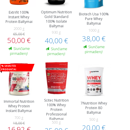
Optimum Nutrition
Extrifit 100%
Biotech Usa 100%
Gold Standard
Instant Whey
Pure Whey
100% Isolate
Protein Baltymai
Baltymai
Baltymai
2000 g
1000 g
930 g
65,00 €
38,00 €
50,00 €
40,00 €
Siunčiame
Siunčiame
Siunčiame
pirmadienį!
pirmadienį!
pirmadienį!
% Savaitės
produktai
Scitec Nutrition
Immortal Nutrition
7Nutrition Whey
100% Whey
Whey Protein
Protein 80
Protein
Instant Baltymai
Baltymai
Professional
700 g
Baltymai
500 g
500 g
18,00 €
20,00 €
16,92 €