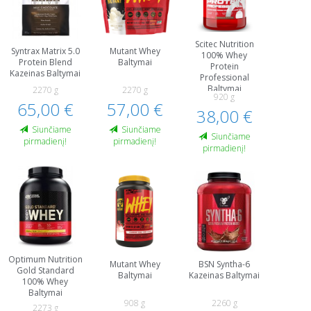
Scitec Nutrition
Syntrax Matrix 5.0
Mutant Whey
100% Whey
Protein Blend
Baltymai
Protein
Kazeinas Baltymai
Professional
Baltymai
2270 g
2270 g
920 g
65,00 €
57,00 €
38,00 €
Siunčiame
Siunčiame
Siunčiame
pirmadienį!
pirmadienį!
pirmadienį!
Optimum Nutrition
Mutant Whey
BSN Syntha-6
Gold Standard
Baltymai
Kazeinas Baltymai
100% Whey
Baltymai
908 g
2260 g
2273 g