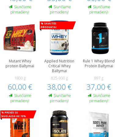
Siunčiame
Siunčiame
Siunčiame
pirmadienį!
pirmadienį!
pirmadienį!
% Savaitės
produktai
Mutant Whey
Applied Nutrition
Rule 1 Whey Blend
protein Baltymai
Critical Whey
Protein Baltymai
Baltymai
1800 g
825-900 g
897 g
60,00 €
38,00 €
37,00 €
Siunčiame
Siunčiame
Siunčiame
pirmadienį!
pirmadienį!
pirmadienį!
% Prekės su
nuolaida iki 70%