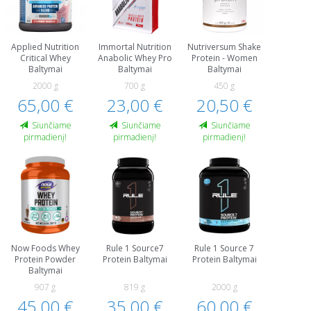
Applied Nutrition
Immortal Nutrition
Nutriversum Shake
Critical Whey
Anabolic Whey Pro
Protein - Women
Baltymai
Baltymai
Baltymai
2000 g
700 g
450 g
65,00 €
23,00 €
20,50 €
Siunčiame
Siunčiame
Siunčiame
pirmadienį!
pirmadienį!
pirmadienį!
Now Foods Whey
Rule 1 Source7
Rule 1 Source 7
Protein Powder
Protein Baltymai
Protein Baltymai
Baltymai
907 g
819 g
2000 g
45,00 €
35,00 €
60,00 €