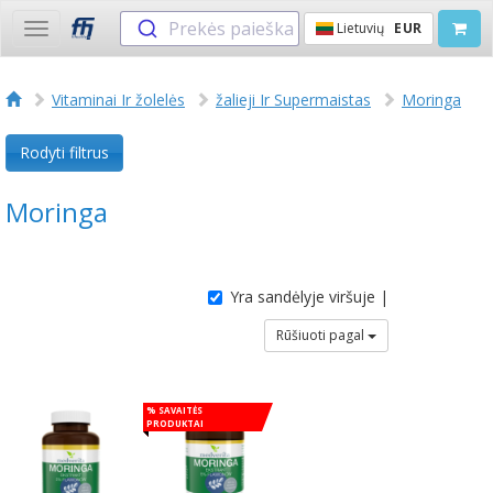
Prekės paieška
Lietuvių
EUR
Toggle
navigation
Vitaminai Ir žolelės
žalieji Ir Supermaistas
Moringa
Rodyti filtrus
Moringa
Yra sandėlyje viršuje |
Rūšiuoti pagal
% Savaitės
produktai