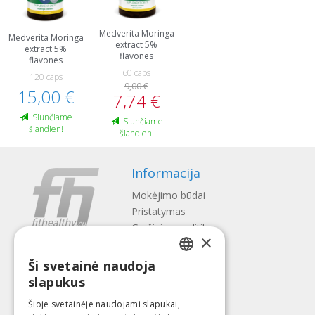
Medverita Moringa
Medverita Moringa
extract 5%
extract 5%
flavones
flavones
60 caps
120 caps
9,00 €
15,00 €
7,74 €
Siunčiame
Siunčiame
šiandien!
šiandien!
Informacija
Mokėjimo būdai
Pristatymas
Gražinimo politika
×
Apie mus
Ši svetainė naudoja
Kontaktai
LATVIAN
slapukus
Terminai ir sąlygos
ENGLISH
Privatumo politika
Šioje svetainėje naudojami slapukai,