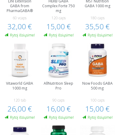
Life Extension
HERB GABA
MST Nutrition
GABA from
Complex Forte 750
GABA 1000 mg
PharmaGABA®
mg
60 vcaps
120 caps
180 caps
32,00 €
15,00 €
35,50 €
Rytoj išsiųsime!
Rytoj išsiųsime!
Rytoj išsiųsime!
Vitaworld GABA
AllNutrition Sleep
Now Foods GABA
1000 mg
Pro
500 mg
120 tab
90 caps
100 caps
26,00 €
16,00 €
15,00 €
Rytoj išsiųsime!
Rytoj išsiųsime!
Rytoj išsiųsime!