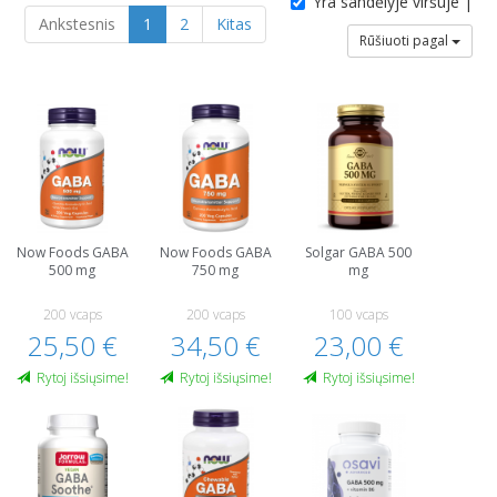
Yra sandėlyje viršuje |
Ankstesnis
1
2
Kitas
Rūšiuoti pagal
Now Foods GABA
Now Foods GABA
Solgar GABA 500
500 mg
750 mg
mg
200 vcaps
200 vcaps
100 vcaps
25,50 €
34,50 €
23,00 €
Rytoj išsiųsime!
Rytoj išsiųsime!
Rytoj išsiųsime!