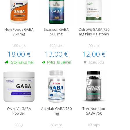
Now Foods GABA
Swanson GABA
OstroVit GABA 750
750 mg
500 mg
mg Plus Melatonin
100 caps
100 caps
90 tab
18,00 €
13,00 €
12,00 €
Rytoj išsiųsime!
Rytoj išsiųsime!
Išparduota
OstroVit GABA
Activlab GABA 750
Trec Nutrition
Powder
mg
GABA 750
200 g
60 caps
60 caps