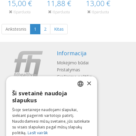
15,00 €
11,88 €
13,00 €
Išparduota
Išparduota
Išparduota
Ankstesnis
1
2
Kitas
Informacija
Mokėjimo būdai
Pristatymas
Gražinimo politika
×
Apie mus
Ši svetainė naudoja
Kontaktai
LATVIAN
slapukus
Terminai ir sąlygos
ENGLISH
Privatumo politika
Šioje svetainėje naudojami slapukai,
Sekite mus
Surask mus
siekiant pagerinti vartotojo patirtį.
LITHUANIAN
Naudodamiesi mūsų svetaine, jūs sutinkate
ESTONIAN
su visais slapukais pagal mūsų slapukų
politiką.
Lasīt vairāk