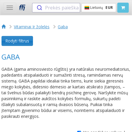
Prekės paieška
Lietuvių
EUR
Toggle
navigation
Vitaminai Ir žolelės
Gaba
Rodyti filtrus
GABA
GABA (gama aminosviesto rūgštis) yra natūralus neuromediatorius,
padedantis atsipalaiduoti ir sumažinti stresą, ramindamas nervų
sistemą. GABA papildai idealiai tinka tiems, kurie siekia geresnės
miego kokybės, didesnio dėmesio ar kartais atsikrato įtampos, –
tai švelnus būdas palaikyti bendrą psichinę gerovę. Naršykite mūsų
pasirinkimą ir raskite aukštos kokybės formulių, sukurtų padėti
išlaikyti subalansuotą ir ramią dvasios būseną. Puikiai tinka
įtemptam gyvenimo būdui ar visiems, norintiems atsipalaiduoti ir
pasikrauti energijos.