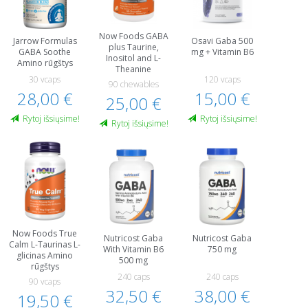
Now Foods GABA
Jarrow Formulas
Osavi Gaba 500
plus Taurine,
GABA Soothe
mg + Vitamin B6
Inositol and L-
Amino rūgštys
Theanine
30 vcaps
120 vcaps
90 chewables
28,00 €
15,00 €
25,00 €
Rytoj išsiųsime!
Rytoj išsiųsime!
Rytoj išsiųsime!
Now Foods True
Nutricost Gaba
Nutricost Gaba
Calm L-Taurinas L-
With Vitamin B6
750 mg
glicinas Amino
500 mg
rūgštys
240 caps
240 caps
90 vcaps
32,50 €
38,00 €
19,50 €