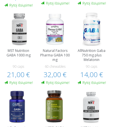
Rytoj išsiųsime!
Rytoj išsiųsime!
Rytoj išsiųsime!
MST Nutrition
Natural Factors
AllNutrition Gaba
GABA 1000 mg
Pharma GABA 100
750 mg plus
mg
Melatonin
90 caps
60 chewables
90 caps
21,00 €
32,00 €
14,00 €
Rytoj išsiųsime!
Rytoj išsiųsime!
Rytoj išsiųsime!