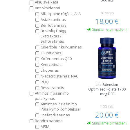
500 mg
Akių sveikata
Antioksidantai
60 vcaps
Alfa lipoinė rūgštis, ALA
18,00 €
Astaksantinas
Benfotiaminas
Siunčiame pirmadienį!
Brokolių Daigų
Ekstraktas /
Sulforafanas
Ciberžolė ir kurkuminas
Glutationas
Kofermentas Q10
Kvercetinas
Likopenas
N-acetilcisteinas, NAC
PQQ
Life Extension
Resveratrolis
Optimized Folate 1700
Atmintis ir pažinimo
mcg DFE
palaikymas
Atminties Ir Pažinimo
100 tab
Palaikymo Kompleksai
20,00 €
Fosfatidilserinas
Bendra parama
Siunčiame pirmadienį!
MSM