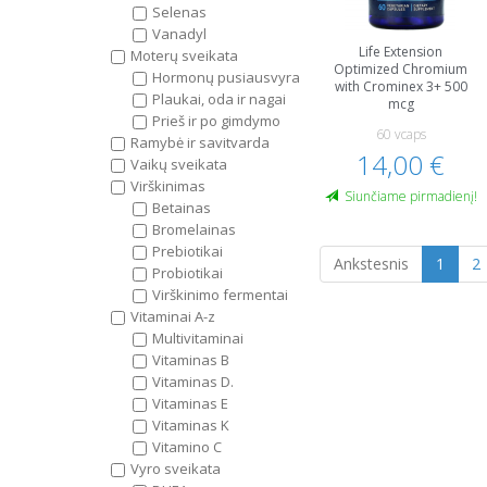
Selenas
Vanadyl
Life Extension
Moterų sveikata
Optimized Chromium
Hormonų pusiausvyra
with Crominex 3+ 500
Plaukai, oda ir nagai
mcg
Prieš ir po gimdymo
60 vcaps
Ramybė ir savitvarda
14,00 €
Vaikų sveikata
Virškinimas
Siunčiame pirmadienį!
Betainas
Bromelainas
Prebiotikai
Ankstesnis
1
2
Probiotikai
Virškinimo fermentai
Vitaminai A-z
Multivitaminai
Vitaminas B
Vitaminas D.
Vitaminas E
Vitaminas K
Vitamino C
Vyro sveikata