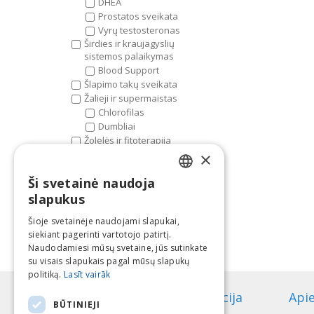
DHEA
Prostatos sveikata
Vyrų testosteronas
Širdies ir kraujagyslių
sistemos palaikymas
Blood Support
Šlapimo takų sveikata
Žalieji ir supermaistas
Chlorofilas
Dumbliai
Žolelės ir fitoterapija
Adaptogenai
×
Ajurvedos žolelės
Ši svetainė naudoja
Vaistažolės
LATVIAN
Žuvų taukai, linų aliejus ir
slapukus
omega
ENGLISH
Šioje svetainėje naudojami slapukai,
Lecitinas
siekiant pagerinti vartotojo patirtį.
LITHUANIAN
Omega 3
Naudodamiesi mūsų svetaine, jūs sutinkate
ESTONIAN
su visais slapukais pagal mūsų slapukų
politiką.
Lasīt vairāk
RUSSIAN
Informacija
Api
BŪTINIEJI