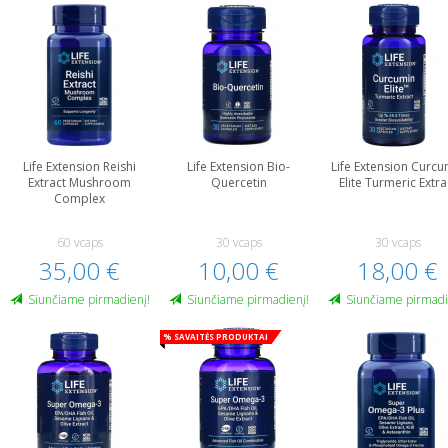
Life Extension Reishi
Life Extension Bio-
Life Extension Curcu
Extract Mushroom
Quercetin
Elite Turmeric Extra
Complex
60 vcaps
30 vcaps
30 vcaps
35,00 €
10,00 €
18,00 €
Siunčiame pirmadienį!
Siunčiame pirmadienį!
Siunčiame pirmadi
% Savaitės produktai