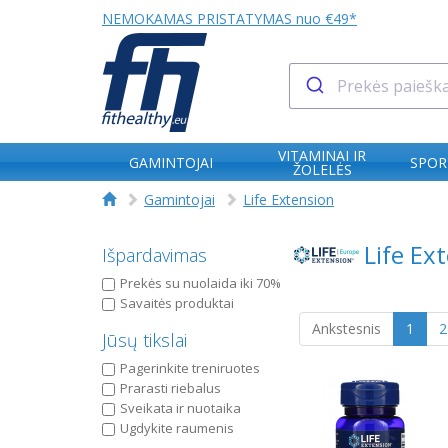
NEMOKAMAS PRISTATYMAS nuo €49*
VITAMINAI IR
GAMINTOJAI
SPOR
ŽOLELĖS
Gamintojai
Life Extension
Life Ex
Išpardavimas
Prekės su nuolaida iki 70%
Savaitės produktai
Ankstesnis
1
2
Jūsų tikslai
Pagerinkite treniruotes
Prarasti riebalus
Sveikata ir nuotaika
Ugdykite raumenis