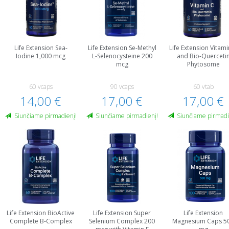
Life Extension Sea-
Life Extension Se-Methyl
Life Extension Vitami
Iodine 1,000 mcg
L-Selenocysteine 200
and Bio-Querceti
mcg
Phytosome
60 vcaps
90 vcaps
60 vtab
14,00 €
17,00 €
17,00 €
Siunčiame pirmadienį!
Siunčiame pirmadienį!
Siunčiame pirmadi
Life Extension BioActive
Life Extension Super
Life Extension
Complete B-Complex
Selenium Complex 200
Magnesium Caps 5