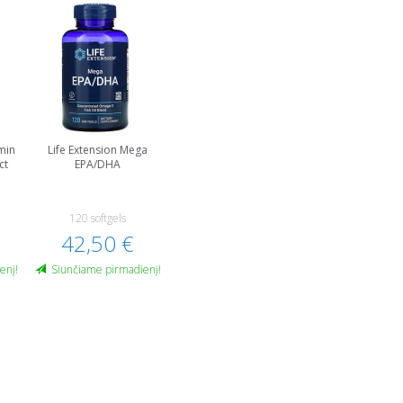
min
Life Extension Mega
ct
EPA/DHA
120 softgels
42,50 €
enį!
Siunčiame pirmadienį!