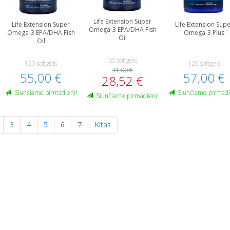
Life Extension Super
Life Extension Super
Life Extension Sup
Omega-3 EPA/DHA Fish
Omega-3 EPA/DHA Fish
Omega-3 Plus
Oil
Oil
60 softgels
120 softgels
120 softgels
31,00 €
55,00 €
57,00 €
28,52 €
Siunčiame pirmadienį!
Siunčiame pirmadi
Siunčiame pirmadienį!
3
4
5
6
7
Kitas