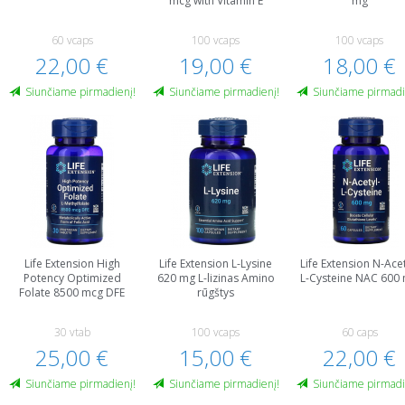
mcg with Vitamin E
mg
60 vcaps
100 vcaps
100 vcaps
22,00 €
19,00 €
18,00 €
Siunčiame pirmadienį!
Siunčiame pirmadienį!
Siunčiame pirmadi
Life Extension High
Life Extension L-Lysine
Life Extension N-Acet
Potency Optimized
620 mg L-lizinas Amino
L-Cysteine NAC 600
Folate 8500 mcg DFE
rūgštys
30 vtab
100 vcaps
60 caps
25,00 €
15,00 €
22,00 €
Siunčiame pirmadienį!
Siunčiame pirmadienį!
Siunčiame pirmadi