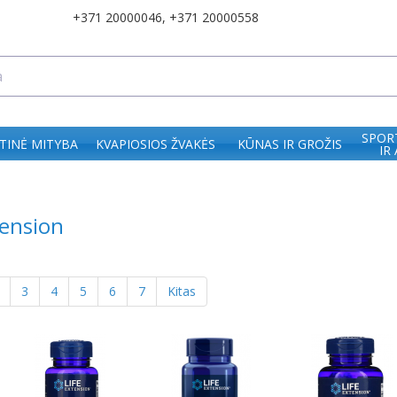
+371 20000046
,
+371 20000558
SPOR
TINĖ MITYBA
KVAPIOSIOS ŽVAKĖS
KŪNAS IR GROŽIS
IR
tension
3
4
5
6
7
Kitas