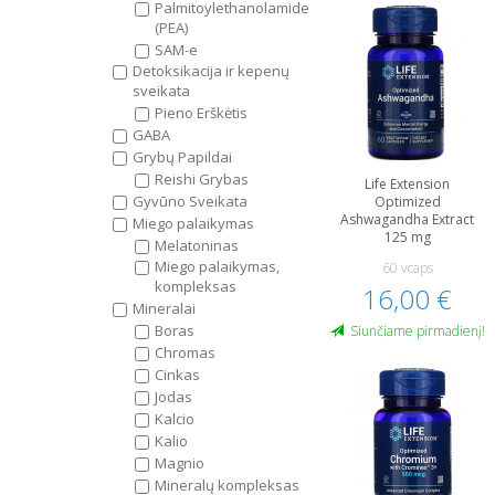
Palmitoylethanolamide
(PEA)
SAM-e
Detoksikacija ir kepenų
sveikata
Pieno Erškėtis
GABA
Grybų Papildai
Reishi Grybas
Life Extension
Gyvūno Sveikata
Optimized
Ashwagandha Extract
Miego palaikymas
125 mg
Melatoninas
Miego palaikymas,
60 vcaps
kompleksas
16,00 €
Mineralai
Boras
Siunčiame pirmadienį!
Chromas
Cinkas
Jodas
Kalcio
Kalio
Magnio
Mineralų kompleksas