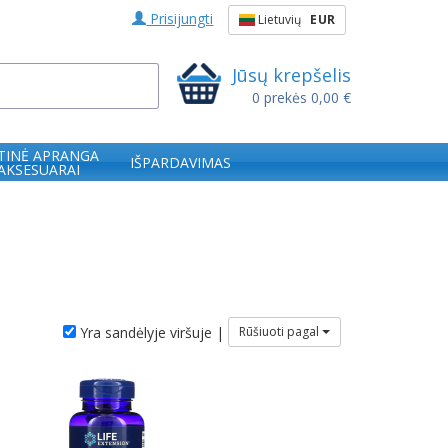
Prisijungti
Lietuvių
EUR
Jūsų krepšelis
0
prekės
0,00 €
TINĖ APRANGA
IŠPARDAVIMAS
 AKSESUARAI
Yra sandėlyje viršuje |
Rūšiuoti pagal