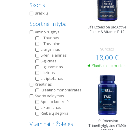
Skonis
Braškių
Sportinė mityba
Life Extension BioActive
Amino rūgštys
Folate & Vitamin B 12
L-Taurinas
L-Theanine
L-argininas
90 vcaps
L-fenilalaninas
18,00 €
L-glicinas
Siunčiame pirmadienį!
L-glutaminas
L-lizinas
L-triptofanas
Kreatinas
Kreatino monohidratas
Svorio valdymas
Apetito kontrolė
L-karnitinas
Riebalų degikliai
Life Extension
Vitaminai ir Žolelės
Trimethylglycine (TMG)