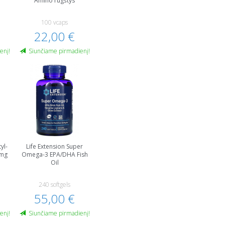
Amino rūgštys
100 vcaps
22,00 €
enį!
Siunčiame pirmadienį!
yl-
Life Extension Super
 mg
Omega-3 EPA/DHA Fish
Oil
240 softgels
55,00 €
enį!
Siunčiame pirmadienį!