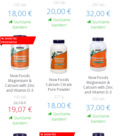
100 tab
100 tab
250 tab
20,00 €
18,00 €
32,00 €
Siunčiame
Siunčiame
Siunčiame
šiandien!
šiandien!
šiandien!
% Savaitės
produktai
Now Foods
Now Foods
Now Foods
Magnesium &
Magnesium &
Calcium Citrate
Calcium with Zinc
Calcium with Zinc
Pure Powder
and Vitamin D-3
and Vitamin D-3
227 g
100 tab
250 tab
22,18 €
18,00 €
37,00 €
19,07 €
Siunčiame
Siunčiame
Siunčiame
šiandien!
šiandien!
šiandien!
% Savaitės