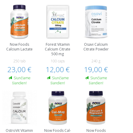
Now Foods
Forest Vitamin
Osavi Calcium
Calcium Lactate
Calcium Citrate
Citrate Powder
500 mg
250 tab
100 caps
240 g
23,00 €
12,00 €
19,00 €
Siunčiame
Siunčiame
Siunčiame
šiandien!
šiandien!
šiandien!
OstroVit Vitamin
Now Foods Cal-
Now Foods