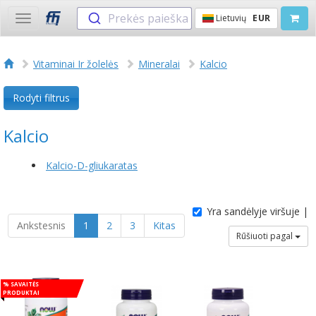
Prekės paieška
Lietuvių
EUR
Toggle
navigation
Vitaminai Ir žolelės
Mineralai
Kalcio
Rodyti filtrus
Kalcio
Kalcio-D-gliukaratas
Yra sandėlyje viršuje |
Ankstesnis
1
2
3
Kitas
Rūšiuoti pagal
% Savaitės
produktai