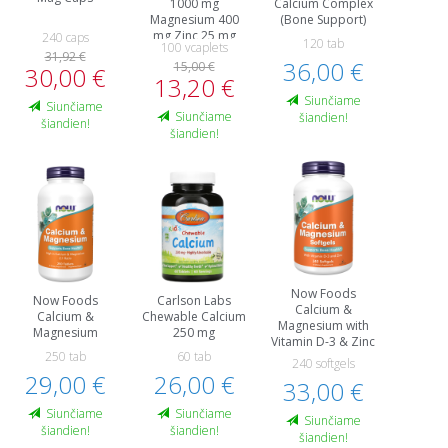
1000 mg
Calcium Complex
Magnesium 400
(Bone Support)
mg Zinc 25 mg
240 caps
120 tab
100 vcaplets
31,92 €
36,00 €
15,00 €
30,00 €
13,20 €
Siunčiame
Siunčiame
Siunčiame
šiandien!
šiandien!
šiandien!
Now Foods
Now Foods
Carlson Labs
Calcium &
Calcium &
Chewable Calcium
Magnesium with
Magnesium
250 mg
Vitamin D-3 & Zinc
250 tab
60 tab
240 softgels
29,00 €
26,00 €
33,00 €
Siunčiame
Siunčiame
Siunčiame
šiandien!
šiandien!
šiandien!