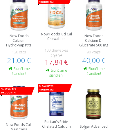
produktai
Now Foods Kid Cal
Now Foods
Now Foods
Chewables
Calcium
Calcium D-
Hydroxyapatite
Glucarate 500 mg
100 chewables
120 caps
90 vcaps
20,50 €
21,00 €
40,00 €
17,84 €
Siunčiame
Siunčiame
Siunčiame
šiandien!
šiandien!
šiandien!
% Savaitės
% Savaitės
produktai
produktai
Puritan's Pride
Now Foods Cal-
Chelated Calcium
Solgar Advanced
Mag Caps