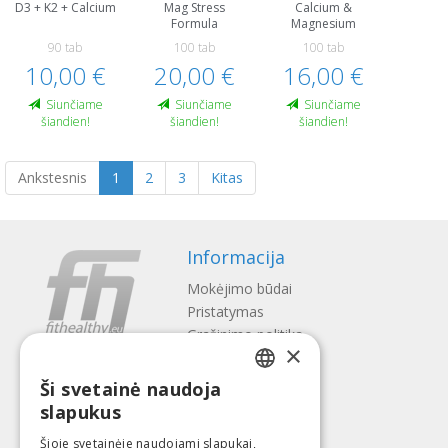
D3 + K2 + Calcium
Mag Stress
Calcium &
Formula
Magnesium
90 tab
100 tab
100 tab
10,00 €
20,00 €
16,00 €
Siunčiame
Siunčiame
Siunčiame
šiandien!
šiandien!
šiandien!
Ankstesnis
1
2
3
Kitas
Informacija
Mokėjimo būdai
Pristatymas
Gražinimo politika
×
Apie mus
Ši svetainė naudoja
Kontaktai
LATVIAN
slapukus
Terminai ir sąlygos
ENGLISH
Privatumo politika
Šioje svetainėje naudojami slapukai,