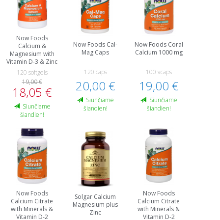
Now Foods
Now Foods Cal-
Now Foods Coral
Calcium &
Mag Caps
Calcium 1000 mg
Magnesium with
Vitamin D-3 & Zinc
120 caps
100 vcaps
120 softgels
19,00 €
20,00 €
19,00 €
18,05 €
Siunčiame
Siunčiame
Siunčiame
šiandien!
šiandien!
šiandien!
Now Foods
Now Foods
Solgar Calcium
Calcium Citrate
Calcium Citrate
Magnesium plus
with Minerals &
with Minerals &
Zinc
Vitamin D-2
Vitamin D-2