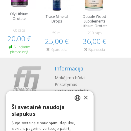
Oly Lithium
Trace Mineral
Double Wood
Orotate
Drops
Supplements
Lithium Orotate
60 caps
59 ml
210 caps
20,00 €
25,00 €
36,00 €
Siunčiame
Išparduota
Išparduota
pirmadienį!
Informacija
Mokėjimo būdai
Pristatymas
Gražinimo politika
×
Apie mus
Ši svetainė naudoja
Kontaktai
LATVIAN
slapukus
Terminai ir sąlygos
ENGLISH
Privatumo politika
Šioje svetainėje naudojami slapukai,
Sekite mus
Surask mus
siekiant pagerinti vartotojo patirtį.
LITHUANIAN