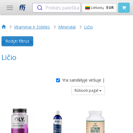
Prekės paieška
Lietuvių
EUR
Toggle
navigation
Vitaminai Ir žolelės
Mineralai
Ličio
Rodyti filtrus
Ličio
Yra sandėlyje viršuje |
Rūšiuoti pagal